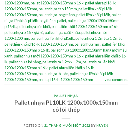
1200x1200mm
,
pallet 1200x1200x150mm pl16lk
,
pallet nhựa pl16-lk
1200x1200x150mm
,
pallet nhựa cao 150mm
,
pallet liền khối pl16lk
1200x1200x150mm
,
pallet nhựa long thành
,
pallet liền khối pl16lk
,
pallet
nhựa liền khối pl16lk long thành
,
pallet
,
pallet nhựa 1200x1200x150mm
pl16-lk
,
pallet nhựa liền khối
,
pallet liền khối 1200x1200x150mm pl16lk
,
pallet nhựa pl16lk giá rẻ
,
pallet nhựa xuất khẩu
,
pallet nhựa mới
1200x1200mm
,
pallet nhựa liền khối pl16lk
,
pallet nhựa 1.2 mét x 1.2 mét
,
pallet liền khối pl16-lk 1200x1200x150mm
,
pallet nhựa mới
,
pallet liền khối
1200x1200x150mm pl16-lk
,
pallet nhựa 1200x1200x150mm hàng mới màu
xanh
,
pallet nhựa mới 1200x1200x150mm pl16lk
,
pallet nhựa liền khối pl16-
lk
,
pallet nhựa kê hàng
,
pallet nhựa 1.2m x 1.2m
,
pallet nhựa liền khối
1200x1200x150mm pl16lk
,
pallet nhựa liền khối pl16-lk
1200x1200x150mm
,
pallet nhựa lót sàn
,
pallet nhựa liền khối pl16lk
1200x1200x150mm
,
pallet pl16-lk 1200x1200x150mm
Leave a comment
PALLET NHỰA
Pallet nhựa PL10LK 1200x1000x150mm
có lõi thép
POSTED ON
21 THÁNG MƯỜI MỘT, 2022
BY
HUYEN