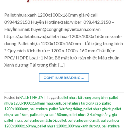
Pallet nhựa xanh 1200x1000x160mm giá rẻ call
0984423150 Huyền Hotline/zalo/viber: 098.442.3150 –
Huyền Email: huyen@congnghiepvietxanh.com.vn
https://palletnhua.vn/pallet-nhua-1200x1000x160mm-xanh-
duong Pallet nhựa 1200x1000x160mm – tải trọng trung bình
*. Quy cách Kích thước: 1200 x 1000 x 160 mm Chất liệu:
PPC/ HDPE Loại : 1 Mặt. Bề mặt lưới tản nhiệt Màu chuẩn:
Xanh dương Tải trọng tĩnh: […]
CONTINUE READING
→
Posted in
PALLET NHỰA
|
Tagged
pallet nhựa tải trọng trung bình
,
pallet
nhựa 1200x1000x160mm màu xanh
,
pallet nhựa tải trọng cao
,
pallet
1200x1000mm
,
pallet nhựa
,
pallet 3 đường thẳng
,
pallet nhựa giá rẻ
,
pallet
nhựa cao 16cm
,
pallet nhựa cao 150mm
,
pallet nhựa 3 đường thẳng
,
giá
pallet nhựa
,
pallet nhựa mặt lưới
,
pallet
,
pallet nhựa một mặt
,
pallet nhựa
1200x1000x160mm
,
pallet nhựa 1200x1000mm xanh dương
,
pallet nhựa