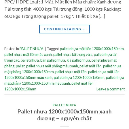
PPC/ HDPE Loại : 1 Mặt. Mặt liền Màu chuẩn: Xanh dương
Tải trọng tĩnh: 4000 kgs Tải trọng động: 1000 kgs Racking:
600 kgs Trọng lượng pallet: 17kg *. Thiết bị: Xe […]
CONTINUE READING
→
Posted in
PALLET NHỰA
|
Tagged
pallet nhựa mặt liền 1200x1000x150mm
,
pallet nhựa mặt liền màu xanh
,
pallet nhựa tải trọng vừa
,
pallet nhựa tải
trọng cao
,
pallet nhựa
,
bán pallet nhựa
,
giá pallet nhựa
,
pallet nhựa mặt
phẳng
,
pallet
,
pallet nhựa mặt phẳng màu xanh
,
pallet mặt liền
,
pallet nhựa
mặt phẳng 1200x1000x150mm
,
pallet nhựa mặt liền
,
pallet nhựa mặt liền
1200x1000x150mm màu xanh
,
pallet nhựa 1200x1000x150mm
,
pallet nhựa
mặt phẳng 1200x1000x150mm màu xanh
,
pallet mặt liền
1200x1000x150mm
Leave a comment
PALLET NHỰA
Pallet nhựa 1200x1000x150mm xanh
dương – nguyên chất