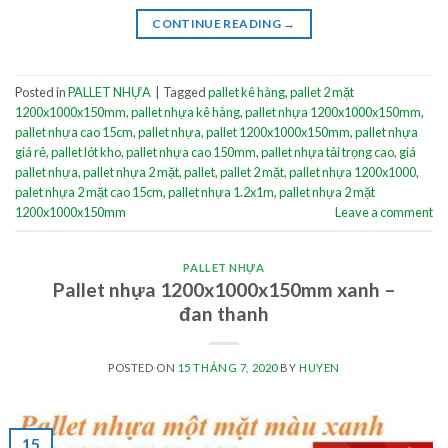
CONTINUE READING
→
Posted in
PALLET NHỰA
|
Tagged
pallet kê hàng
,
pallet 2 mặt
1200x1000x150mm
,
pallet nhựa kê hàng
,
pallet nhựa 1200x1000x150mm
,
pallet nhựa cao 15cm
,
pallet nhựa
,
pallet 1200x1000x150mm
,
pallet nhựa
giá rẻ
,
pallet lót kho
,
pallet nhựa cao 150mm
,
pallet nhựa tải trọng cao
,
giá
pallet nhựa
,
pallet nhựa 2 mặt
,
pallet
,
pallet 2 mặt
,
pallet nhựa 1200x1000
,
palet nhựa 2 mặt cao 15cm
,
pallet nhựa 1.2x1m
,
pallet nhựa 2 mặt
1200x1000x150mm
Leave a comment
PALLET NHỰA
Pallet nhựa 1200x1000x150mm xanh –
đan thanh
POSTED ON
15 THÁNG 7, 2020
BY
HUYEN
15