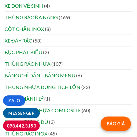
XE DỌN VỆ SINH
(4)
THÙNG RÁC ĐA NĂNG
(169)
CỘT CHẮN INOX
(8)
XE ĐẨY RÁC
(58)
BỤC PHÁT BIỂU
(2)
THÙNG RÁC NHỰA
(107)
BẢNG CHỈ DẪN – BẢNG MENU
(6)
THÙNG NHỰA DUNG TÍCH LỚN
(23)
XE ĐẨY HÀNH LÝ
(1)
ZALO
THÙNG RÁC NHỰA COMPOSITE
(60)
MESSENGER
THÙNG ĐỰNG DÙ
(3)
BÁO GIÁ
098.442.3150
THÙNG RÁC INOX
(45)