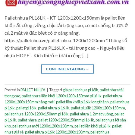
Pallet nhựa PL16LK – KT 1200x1200x150mm là pallet liền
khối rất cứng, vững, chịu tải trọng cao, có nút chống trượt ở
cả 2 mặt và đặc biệt có ở càng nâng.
https://palletnhua.vn/pallet-nhua-1200x1200mm *.Thông số
kỹ thuật: Pallet nhựa PL16LK – tải trọng cao – Nguyên liệu:
nhựa HDPE – Kích thước: (dài x rộng […]
CONTINUE READING
→
Posted in
PALLET NHỰA
|
Tagged
giá pallet nhựa pl16lk
,
pallet nhựa tải
trọng cao
,
pallet nhựa liền khối 1200x1200x150mm pl16-lk
,
pallet nhựa
1200x1200x150mm hàng mới
,
pallet liền khối pl16lk long thành
,
pallet nhựa
pl16lk
,
pallet pl16lk
,
pallet nhựa pl16-lk
,
pallet pl16lk 1200x1200x150mm
,
pallet nhựa 1200x1200x150mm pl16lk
,
pallet nhựa 1.2 mét vuông
,
pallet
pl16-lk
,
pallet nhựa
,
pallet 1200x1200x150mm pl16-lk
,
pallet nhựa lót sàn
kho
,
pallet nhựa mới 1200x1200x150mm
,
pallet liền khối pl16-lk
,
pallet
nhựa giá rẻ
,
pallet nhựa pl16lk 1200x1200x150mm
,
pallet nhựa