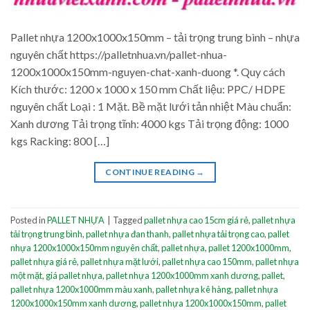
Pallet nhựa 1200x1000x150mm – tải trọng trung bình – nhựa
nguyên chất https://palletnhua.vn/pallet-nhua-
1200x1000x150mm-nguyen-chat-xanh-duong *. Quy cách
Kích thước: 1200 x 1000 x 150 mm Chất liệu: PPC/ HDPE
nguyên chất Loại : 1 Mặt. Bề mặt lưới tản nhiệt Màu chuẩn:
Xanh dương Tải trọng tĩnh: 4000 kgs Tải trọng động: 1000
kgs Racking: 800 […]
CONTINUE READING
→
Posted in
PALLET NHỰA
|
Tagged
pallet nhựa cao 15cm giá rẻ
,
pallet nhựa
tải trọng trung bình
,
pallet nhựa đan thanh
,
pallet nhựa tải trọng cao
,
pallet
nhựa 1200x1000x150mm nguyên chất
,
pallet nhựa
,
pallet 1200x1000mm
,
pallet nhựa giá rẻ
,
pallet nhựa mặt lưới
,
pallet nhựa cao 150mm
,
pallet nhựa
một mặt
,
giá pallet nhựa
,
pallet nhựa 1200x1000mm xanh dương
,
pallet
,
pallet nhựa 1200x1000mm màu xanh
,
pallet nhựa kê hàng
,
pallet nhựa
1200x1000x150mm xanh dương
,
pallet nhựa 1200x1000x150mm
,
pallet