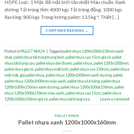
HDPE Loại : 1 Mặt. Bề mặt lưới tản nhiệt Màu chuẩn: Xanh
dương Tải trọng tĩnh: 4000 kgs Tải trọng động: 1000 kgs
Racking: 800 kgs Trọng lượng pallet: 13.5kg *. Thiết […]
CONTINUE READING
→
Posted in
PALLET NHỰA
|
Tagged
pallet nhựa 1200x1000x150mm xanh
nhạt
,
pallet nhựa tải trọng trung bình
,
pallet nhựa cao 15cm giá rẻ
,
pallet
nhựa tải trọng cao
,
pallet nhựa đan thanh
,
pallet nhựa
,
pallet 1200x1000mm
,
pallet nhựa giá rẻ
,
pallet nhựa mặt lưới
,
pallet nhựa cao 150mm
,
pallet nhựa
một mặt
,
giá pallet nhựa
,
pallet nhựa 1200x1000mm xanh dương
,
pallet
,
pallet nhựa 1200x1000mm màu xanh
,
pallet nhựa kê hàng
,
pallet nhựa
1200x1000x150mm xanh dương
,
pallet nhựa 1200x1000x150mm
,
pallet
nhựa 1200x1000x150mm màu xanh
,
pallet nhựa cao 15cm
,
pallet nhựa
1200x1000x150mm giá rẻ
,
pallet nhựa tải trọng vừa
Leave a comment
PALLET NHỰA
Pallet nhựa xanh 1200x1000x160mm