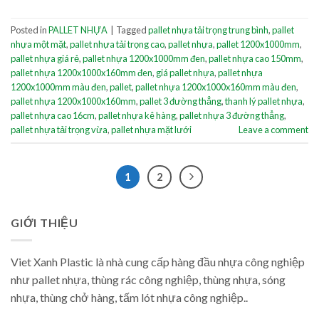
Posted in
PALLET NHỰA
|
Tagged
pallet nhựa tải trọng trung bình
,
pallet
nhựa một mặt
,
pallet nhựa tải trọng cao
,
pallet nhựa
,
pallet 1200x1000mm
,
pallet nhựa giá rẻ
,
pallet nhựa 1200x1000mm đen
,
pallet nhựa cao 150mm
,
pallet nhựa 1200x1000x160mm đen
,
giá pallet nhựa
,
pallet nhựa
1200x1000mm màu đen
,
pallet
,
pallet nhựa 1200x1000x160mm màu đen
,
pallet nhựa 1200x1000x160mm
,
pallet 3 đường thẳng
,
thanh lý pallet nhựa
,
pallet nhựa cao 16cm
,
pallet nhựa kê hàng
,
pallet nhựa 3 đường thẳng
,
pallet nhựa tải trọng vừa
,
pallet nhựa mặt lưới
Leave a comment
1
2
GIỚI THIỆU
Viet Xanh Plastic là nhà cung cấp hàng đầu nhựa công nghiệp
như pallet nhựa, thùng rác công nghiệp, thùng nhựa, sóng
nhựa, thùng chở hàng, tấm lót nhựa công nghiệp..