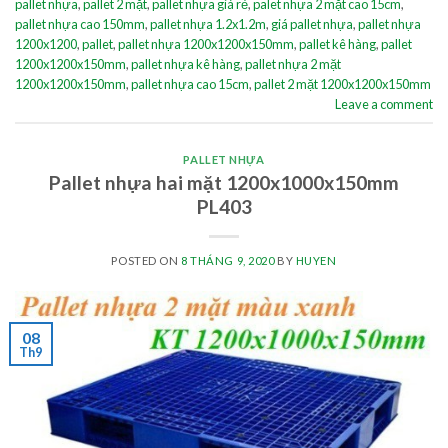
pallet nhựa
,
pallet 2 mặt
,
pallet nhựa giá rẻ
,
palet nhựa 2 mặt cao 15cm
,
pallet nhựa cao 150mm
,
pallet nhựa 1.2x1.2m
,
giá pallet nhựa
,
pallet nhựa
1200x1200
,
pallet
,
pallet nhựa 1200x1200x150mm
,
pallet kê hàng
,
pallet
1200x1200x150mm
,
pallet nhựa kê hàng
,
pallet nhựa 2 mặt
1200x1200x150mm
,
pallet nhựa cao 15cm
,
pallet 2 mặt 1200x1200x150mm
Leave a comment
PALLET NHỰA
Pallet nhựa hai mặt 1200x1000x150mm
PL403
POSTED ON
8 THÁNG 9, 2020
BY
HUYEN
08
Th9