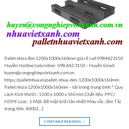
Pallet nhựa đen 1200x1000x160mm giá rẻ call 0984423150
Huyền Hotline/zalo/viber: 098.442.3150 – Huyền Email:
huyen@congnghiepvietxanh.com.vn
https://palletnhua.vn/pallet-nhua-den-1200x1000x160mm
Pallet nhựa 1200x1000x160mm – tải trọng trung bình *. Quy
cách Kích thước: 1200 x 1000 x 160 mm Chất liệu: PPC/
HDPE Loại : 1 Mặt. Bề mặt lưới tản nhiệt Màu sắc: đen Tải
trọng tĩnh: 4000 […]
CONTINUE READING
→