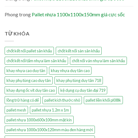
Phong
trong
Pallet nhựa 1100x1100x150mm giá cực sốc
TỪ KHÓA
chốt kết nối pallet sân khấu
chốt kết nối sàn sân khấu
chốt kết nối tấm nhựa làm sân khấu
chốt nối ván nhựa làm sân khấu
khay nhựa cao duy tân
khay nhựa duy tân cao
khay phụ tùng cao duy tân
khay phụ tùng duy tân 718
khay đựng ốc vít duy tân cao
kệ dụng cụ duy tân đại 719
lồng trữ hàng có đế
pallet kích thước nhỏ
pallet liền khối pl08lk
pallet mesh
pallet nhựa 1.2m x 1m
pallet nhựa 1000x600x100mm mặt kín
pallet nhựa 1000x1000x120mm màu đen hàng mới