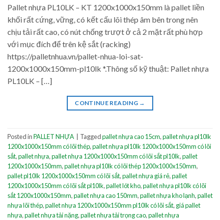
Pallet nhựa PL10LK – KT 1200x1000x150mm là pallet liền
khối rất cứng, vững, có kết cấu lõi thép âm bên trong nên
chịu tải rất cao, có nút chống trượt ở cả 2 mặt rất phù hợp
với mục đích để trên kệ sắt (racking)
https://palletnhua.vn/pallet-nhua-loi-sat-
1200x1000x150mm-pl10lk *.Thông số kỹ thuật: Pallet nhựa
PL10LK – […]
CONTINUE READING
→
Posted in
PALLET NHỰA
|
Tagged
pallet nhựa cao 15cm
,
pallet nhựa pl10lk
1200x1000x150mm có lõi thép
,
pallet nhựa pl10lk 1200x1000x150mm có lõi
sắt
,
pallet nhựa
,
pallet nhựa 1200x1000x150mm có lõi sắt pl10lk
,
pallet
1200x1000x150mm
,
pallet nhựa pl10lk có lõi thép 1200x1000x150mm
,
pallet pl10lk 1200x1000x150mm có lõi sắt
,
pallet nhựa giá rẻ
,
pallet
1200x1000x150mm có lõi sắt pl10lk
,
pallet lót kho
,
pallet nhựa pl10lk có lõi
sắt 1200x1000x150mm
,
pallet nhựa cao 150mm
,
pallet nhựa kho lạnh
,
pallet
nhựa lõi thép
,
pallet nhựa 1200x1000x150mm pl10lk có lõi sắt
,
giá pallet
nhựa
,
pallet nhựa tải nặng
,
pallet nhựa tải trọng cao
,
pallet nhựa