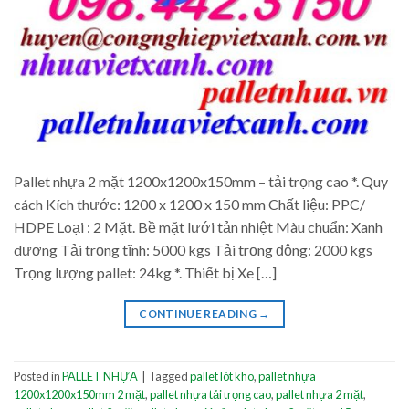
Pallet nhựa 2 mặt 1200x1200x150mm – tải trọng cao *. Quy
cách Kích thước: 1200 x 1200 x 150 mm Chất liệu: PPC/
HDPE Loại : 2 Mặt. Bề mặt lưới tản nhiệt Màu chuẩn: Xanh
dương Tải trọng tĩnh: 5000 kgs Tải trọng động: 2000 kgs
Trọng lượng pallet: 24kg *. Thiết bị Xe […]
CONTINUE READING
→
Posted in
PALLET NHỰA
|
Tagged
pallet lót kho
,
pallet nhựa
1200x1200x150mm 2 mặt
,
pallet nhựa tải trọng cao
,
pallet nhựa 2 mặt
,