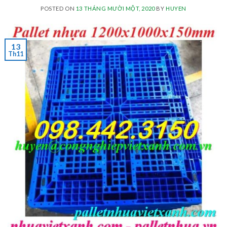
POSTED ON
13 THÁNG MƯỜI MỘT, 2020
BY
HUYEN
13
Th11