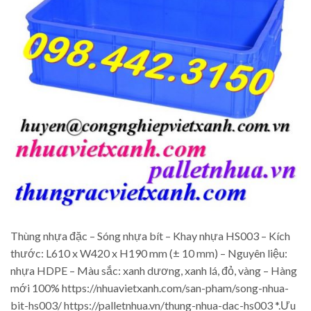
Thùng nhựa đặc – Sóng nhựa bít – Khay nhựa HS003 – Kích
thước: L610 x W420 x H190 mm (± 10 mm) – Nguyên liệu:
nhựa HDPE – Màu sắc: xanh dương, xanh lá, đỏ, vàng – Hàng
mới 100% https://nhuavietxanh.com/san-pham/song-nhua-
bit-hs003/ https://palletnhua.vn/thung-nhua-dac-hs003 *.Ưu