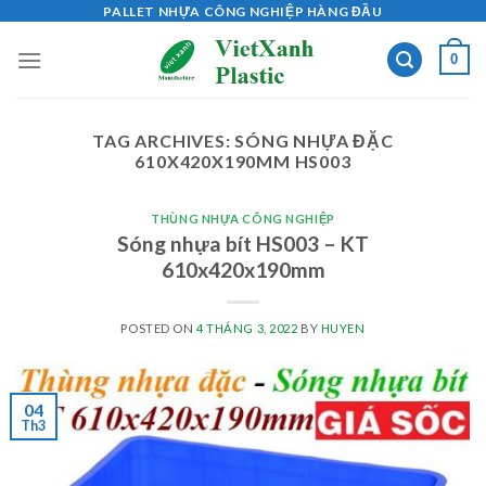
Skip
PALLET NHỰA CÔNG NGHIỆP HÀNG ĐẦU
to
0
content
TAG ARCHIVES:
SÓNG NHỰA ĐẶC
610X420X190MM HS003
THÙNG NHỰA CÔNG NGHIỆP
Sóng nhựa bít HS003 – KT
610x420x190mm
POSTED ON
4 THÁNG 3, 2022
BY
HUYEN
04
Th3