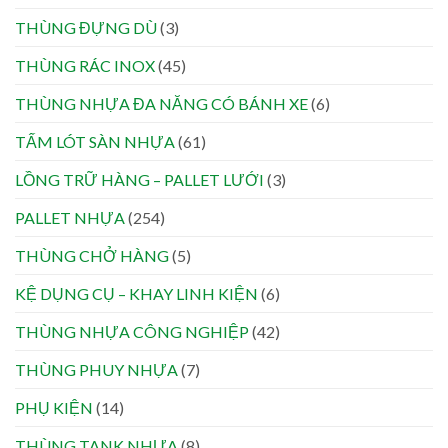
THÙNG ĐỰNG DÙ
(3)
THÙNG RÁC INOX
(45)
THÙNG NHỰA ĐA NĂNG CÓ BÁNH XE
(6)
TẤM LÓT SÀN NHỰA
(61)
LỒNG TRỮ HÀNG – PALLET LƯỚI
(3)
PALLET NHỰA
(254)
THÙNG CHỞ HÀNG
(5)
KỆ DỤNG CỤ – KHAY LINH KIỆN
(6)
THÙNG NHỰA CÔNG NGHIỆP
(42)
THÙNG PHUY NHỰA
(7)
PHỤ KIỆN
(14)
THÙNG TANK NHỰA
(8)