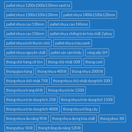
pallet nhựa 1200x1000x150mm xanh lá
pallet nhựa 1300x1100x120mm
pallet nhựa 1400x1100x120mm
pallet nhựa cao 130mm
pallet nhựa cao 145mm
pallet nhựa cao 150mm
pallet nhựa chống tràn hóa chất 2 phuy
pallet nhựa kích thước nhỏ
pallet nhựa màu xanh
pallet nhựa nguyên chất
pallet sàn sân khấu
sóng xếp 1t9
thùng chở hàng cỡ lớn
thùng chữ nhật 500l
thùng cont
thùng giao hàng
thùng nhựa 400 lít
thùng nhựa 2000 lít
thùng nhựa chữ nhật 750l
thùng nhựa chữ nhật dung tích 100l
thùng nhựa trong 60 lít
thùng nhựa tròn 1500l
thùng nhựa tròn dung tích 250l
thùng nhựa tròn dung tích 1500l
thùng nhựa tròn dung tích 4000l
thùng nhựa trồng cây
thùng nhựa đa năng 90 lít
thùng nhựa đựng hóa chất
thùng phuy 30l
thùng phuy 50 lít
thùng trắng đa năng 120 lít