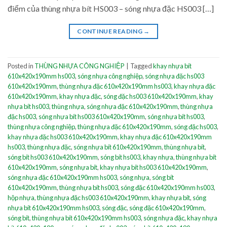
điểm của thùng nhựa bít HS003 – sóng nhựa đặc HS003 […]
CONTINUE READING
→
Posted in
THÙNG NHỰA CÔNG NGHIỆP
|
Tagged
khay nhựa bít
610x420x190mm hs003
,
sóng nhựa công nghiệp
,
sóng nhựa đặc hs003
610x420x190mm
,
thùng nhựa đặc 610x420x190mm hs003
,
khay nhựa đặc
610x420x190mm
,
khay nhựa đặc
,
sóng đặc hs003 610x420x190mm
,
khay
nhựa bít hs003
,
thùng nhựa
,
sóng nhựa đặc 610x420x190mm
,
thùng nhựa
đặc hs003
,
sóng nhựa bít hs003 610x420x190mm
,
sóng nhựa bít hs003
,
thùng nhựa công nghiệp
,
thùng nhựa đặc 610x420x190mm
,
sóng đặc hs003
,
khay nhựa đặc hs003 610x420x190mm
,
khay nhựa đặc 610x420x190mm
hs003
,
thùng nhựa đặc
,
sóng nhựa bít 610x420x190mm
,
thùng nhựa bít
,
sóng bít hs003 610x420x190mm
,
sóng bít hs003
,
khay nhựa
,
thùng nhựa bít
610x420x190mm
,
sóng nhựa bít
,
khay nhựa bít hs003 610x420x190mm
,
sóng nhựa đặc 610x420x190mm hs003
,
sóng nhựa
,
sóng bít
610x420x190mm
,
thùng nhựa bít hs003
,
sóng đặc 610x420x190mm hs003
,
hộp nhựa
,
thùng nhựa đặc hs003 610x420x190mm
,
khay nhựa bít
,
sóng
nhựa bít 610x420x190mm hs003
,
sóng đặc
,
sóng đặc 610x420x190mm
,
sóng bít
,
thùng nhựa bít 610x420x190mm hs003
,
sóng nhựa đặc
,
khay nhựa