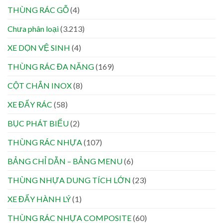
THÙNG RÁC GỖ
(4)
Chưa phân loại
(3.213)
XE DỌN VỆ SINH
(4)
THÙNG RÁC ĐA NĂNG
(169)
CỘT CHẮN INOX
(8)
XE ĐẨY RÁC
(58)
BỤC PHÁT BIỂU
(2)
THÙNG RÁC NHỰA
(107)
BẢNG CHỈ DẪN – BẢNG MENU
(6)
THÙNG NHỰA DUNG TÍCH LỚN
(23)
XE ĐẨY HÀNH LÝ
(1)
THÙNG RÁC NHỰA COMPOSITE
(60)