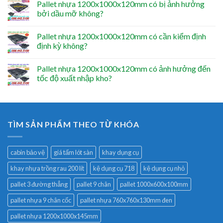
Pallet nhựa 1200x1000x120mm có bị ảnh hưởng
bởi dầu mỡ không?
Pallet nhựa 1200x1000x120mm có cần kiểm định
định kỳ không?
Pallet nhựa 1200x1000x120mm có ảnh hưởng đến
tốc độ xuất nhập kho?
TÌM SẢN PHẨM THEO TỪ KHÓA
cabin bảo vệ
giá tấm lót sàn
khay dụng cụ
khay nhựa trồng rau 200 lít
kệ dụng cụ 718
kệ dụng cụ nhỏ
pallet 3 đường thẳng
pallet 9 chân
pallet 1000x600x100mm
pallet nhựa 9 chân cốc
pallet nhựa 760x760x130mm đen
pallet nhựa 1200x1000x145mm