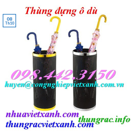
08
Th10