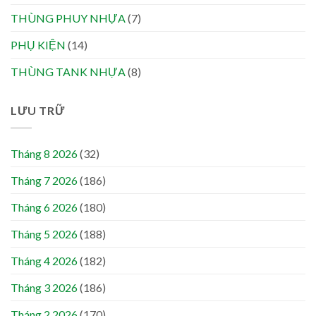
THÙNG PHUY NHỰA
(7)
PHỤ KIỆN
(14)
THÙNG TANK NHỰA
(8)
LƯU TRỮ
Tháng 8 2026
(32)
Tháng 7 2026
(186)
Tháng 6 2026
(180)
Tháng 5 2026
(188)
Tháng 4 2026
(182)
Tháng 3 2026
(186)
Tháng 2 2026
(170)