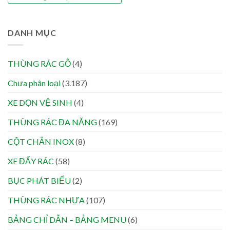
DANH MỤC
THÙNG RÁC GỖ
(4)
Chưa phân loại
(3.187)
XE DỌN VỆ SINH
(4)
THÙNG RÁC ĐA NĂNG
(169)
CỘT CHẮN INOX
(8)
XE ĐẨY RÁC
(58)
BỤC PHÁT BIỂU
(2)
THÙNG RÁC NHỰA
(107)
BẢNG CHỈ DẪN – BẢNG MENU
(6)