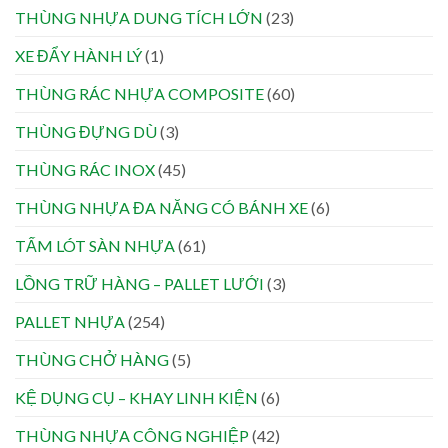
THÙNG NHỰA DUNG TÍCH LỚN
(23)
XE ĐẨY HÀNH LÝ
(1)
THÙNG RÁC NHỰA COMPOSITE
(60)
THÙNG ĐỰNG DÙ
(3)
THÙNG RÁC INOX
(45)
THÙNG NHỰA ĐA NĂNG CÓ BÁNH XE
(6)
TẤM LÓT SÀN NHỰA
(61)
LỒNG TRỮ HÀNG – PALLET LƯỚI
(3)
PALLET NHỰA
(254)
THÙNG CHỞ HÀNG
(5)
KỆ DỤNG CỤ – KHAY LINH KIỆN
(6)
THÙNG NHỰA CÔNG NGHIỆP
(42)