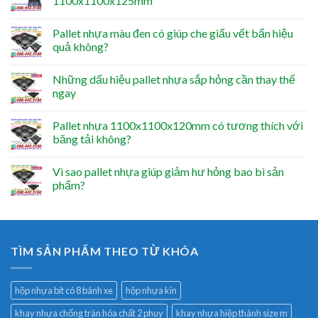
1100x1100x125mm
Pallet nhựa màu đen có giúp che giấu vết bẩn hiệu
quả không?
Những dấu hiệu pallet nhựa sắp hỏng cần thay thế
ngay
Pallet nhựa 1100x1100x120mm có tương thích với
băng tải không?
Vì sao pallet nhựa giúp giảm hư hỏng bao bì sản
phẩm?
TÌM SẢN PHẨM THEO TỪ KHÓA
hộp nhựa bít có 8 bánh xe
hộp nhựa kín
khay nhựa chống tràn hóa chất 2 phuy
khay nhựa hiệp thành size m