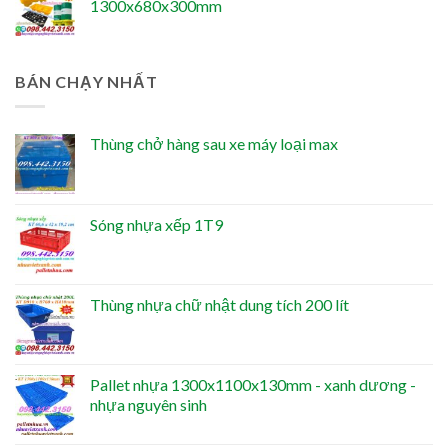
1300x680x300mm
BÁN CHẠY NHẤT
Thùng chở hàng sau xe máy loại max
Sóng nhựa xếp 1T9
Thùng nhựa chữ nhật dung tích 200 lít
Pallet nhựa 1300x1100x130mm - xanh dương -
nhựa nguyên sinh