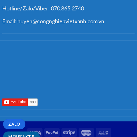
Hotline/Zalo/Viber: 070.865.2740
Email: huyen@congnghiepvietxanh.com.vn
ZALO
MESSENGER