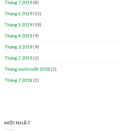
Tháng 7 2019
(8)
Tháng 6 2019
(15)
Tháng 5 2019
(18)
Tháng 4 2019
(9)
Tháng 3 2019
(9)
Tháng 2 2019
(2)
Tháng mười một 2018
(2)
Tháng 7 2018
(2)
MỚI NHẤT