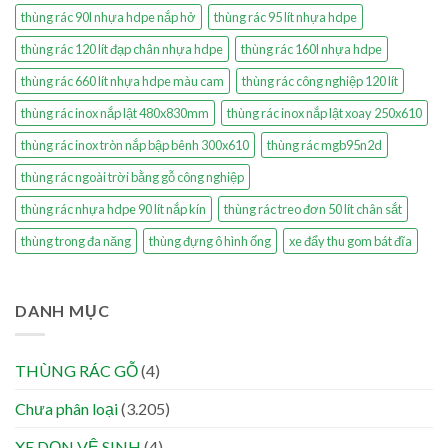
thùng rác 90l nhựa hdpe nắp hở
thùng rác 95 lít nhựa hdpe
thùng rác 120 lít đạp chân nhựa hdpe
thùng rác 160l nhựa hdpe
thùng rác 660 lít nhựa hdpe màu cam
thùng rác công nghiệp 120 lít
thùng rác inox nắp lật 480x830mm
thùng rác inox nắp lật xoay 250x610
thùng rác inox tròn nắp bập bênh 300x610
thùng rác mgb95n2d
thùng rác ngoài trời bằng gỗ công nghiệp
thùng rác nhựa hdpe 90 lít nắp kín
thùng rác treo đơn 50 lít chân sắt
thùng trong đa năng
thùng đựng ô hình ống
xe đẩy thu gom bát đĩa
DANH MỤC
THÙNG RÁC GỖ
(4)
Chưa phân loại
(3.205)
XE DỌN VỆ SINH
(4)