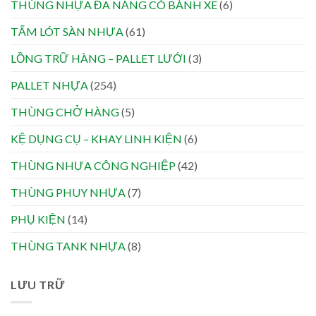
THÙNG NHỰA ĐA NĂNG CÓ BÁNH XE
(6)
TẤM LÓT SÀN NHỰA
(61)
LỒNG TRỮ HÀNG – PALLET LƯỚI
(3)
PALLET NHỰA
(254)
THÙNG CHỞ HÀNG
(5)
KỆ DỤNG CỤ – KHAY LINH KIỆN
(6)
THÙNG NHỰA CÔNG NGHIỆP
(42)
THÙNG PHUY NHỰA
(7)
PHỤ KIỆN
(14)
THÙNG TANK NHỰA
(8)
LƯU TRỮ