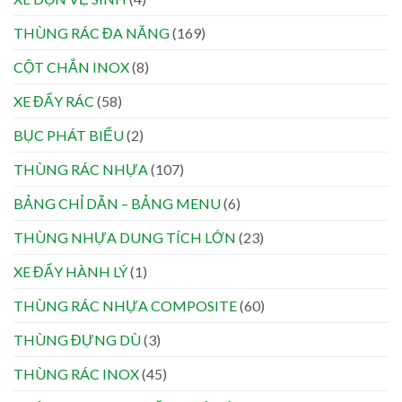
THÙNG RÁC ĐA NĂNG
(169)
CỘT CHẮN INOX
(8)
XE ĐẨY RÁC
(58)
BỤC PHÁT BIỂU
(2)
THÙNG RÁC NHỰA
(107)
BẢNG CHỈ DẪN – BẢNG MENU
(6)
THÙNG NHỰA DUNG TÍCH LỚN
(23)
XE ĐẨY HÀNH LÝ
(1)
THÙNG RÁC NHỰA COMPOSITE
(60)
THÙNG ĐỰNG DÙ
(3)
THÙNG RÁC INOX
(45)