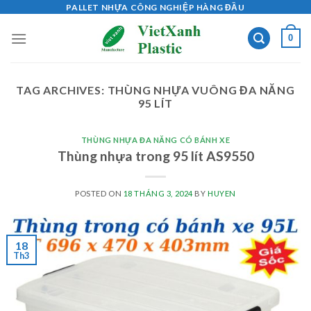
Skip
PALLET NHỰA CÔNG NGHIỆP HÀNG ĐẦU
to
0
content
TAG ARCHIVES:
THÙNG NHỰA VUÔNG ĐA NĂNG
95 LÍT
THÙNG NHỰA ĐA NĂNG CÓ BÁNH XE
Thùng nhựa trong 95 lít AS9550
POSTED ON
18 THÁNG 3, 2024
BY
HUYEN
18
Th3