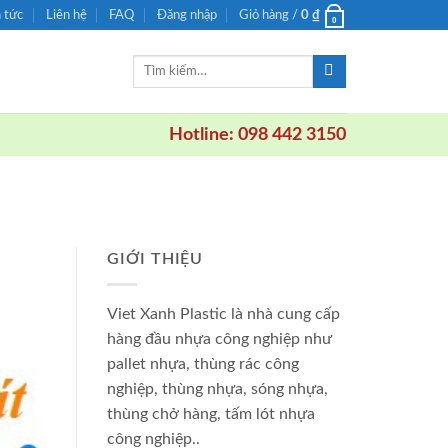
n tức
Liên hệ
FAQ
Đăng nhập
Giỏ hàng /
0
₫
0
Tìm
kiếm:
Hotline: 098 442 3150
GIỚI THIỆU
Viet Xanh Plastic là nhà cung cấp
hàng đầu nhựa công nghiệp như
pallet nhựa, thùng rác công
nghiệp, thùng nhựa, sóng nhựa,
thùng chở hàng, tấm lót nhựa
công nghiệp..