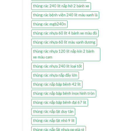
thùng rác 240 lít nắp hở 2 bánh xe
thùng rác bệnh viện 240 lít màu xanh lá
thùng rác mgb240n
thùng rác nhựa 60 lít 4 bánh xe màu đỏ
thùng rác nhựa 60 lít màu xanh dương
thùng rác nhựa 120 lít nắp kín 2 bánh
xe màu cam
thùng rác nhựa 240 lít loại tốt
thùng rác nhựa nắp đẩy lớn
thùng rác nắp bập bênh 42 lít
thùng rác nắp bập bênh inox hình tròn
thùng rác nắp bập bênh đại 67 lít
thùng rác nắp lật duy tân
thùng rác nắp lật nhỏ 9 lít
thùng rác nắp lật nhựa pp giá rẻ