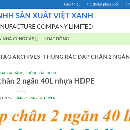
Giới thiệu
Hệ thống phân phối
Ti
NHH SẢN XUẤT VIỆT XANH
ANUFACTURE COMPANY LIMITED
N NHÀ CUNG CẤP
HOẠT ĐỘNG
TAG ARCHIVES:
THÙNG RÁC ĐẠP CHÂN 2 NGĂN
RÁC ĐA NĂNG
,
THÙNG RÁC NHỰA
 chân 2 ngăn 40L nhựa HDPE
D ON
26 THÁNG 1, 2022
BY
HUYEN