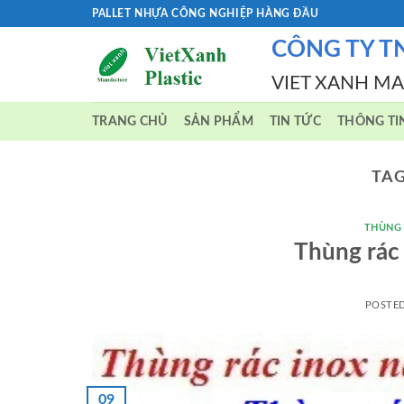
Skip
PALLET NHỰA CÔNG NGHIỆP HÀNG ĐẦU
to
CÔNG TY T
content
VIET XANH M
TRANG CHỦ
SẢN PHẨM
TIN TỨC
THÔNG TI
TAG
THÙNG
Thùng rác
POSTE
09