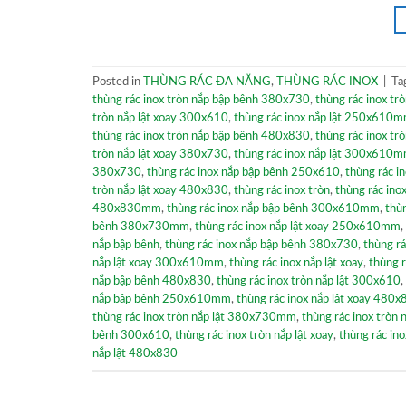
Posted in
THÙNG RÁC ĐA NĂNG
,
THÙNG RÁC INOX
|
Ta
thùng rác inox tròn nắp bập bênh 380x730
,
thùng rác inox t
tròn nắp lật xoay 300x610
,
thùng rác inox nắp lật 250x610
thùng rác inox tròn nắp bập bênh 480x830
,
thùng rác inox t
tròn nắp lật xoay 380x730
,
thùng rác inox nắp lật 300x610
380x730
,
thùng rác inox nắp bập bênh 250x610
,
thùng rác i
tròn nắp lật xoay 480x830
,
thùng rác inox tròn
,
thùng rác in
480x830mm
,
thùng rác inox nắp bập bênh 300x610mm
,
thù
bênh 380x730mm
,
thùng rác inox nắp lật xoay 250x610mm
,
nắp bập bênh
,
thùng rác inox nắp bập bênh 380x730
,
thùng rá
nắp lật xoay 300x610mm
,
thùng rác inox nắp lật xoay
,
thùng r
nắp bập bênh 480x830
,
thùng rác inox tròn nắp lật 300x610
,
nắp bập bênh 250x610mm
,
thùng rác inox nắp lật xoay 48
thùng rác inox tròn nắp lật 380x730mm
,
thùng rác inox tròn
bênh 300x610
,
thùng rác inox tròn nắp lật xoay
,
thùng rác in
nắp lật 480x830