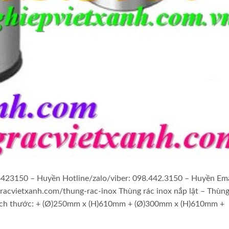
84423150 – Huyền Hotline/zalo/viber: 098.442.3150 – Huyền Ema
acvietxanh.com/thung-rac-inox Thùng rác inox nắp lật – Thùng
– Kích thước: + (Ø)250mm x (H)610mm + (Ø)300mm x (H)610mm +