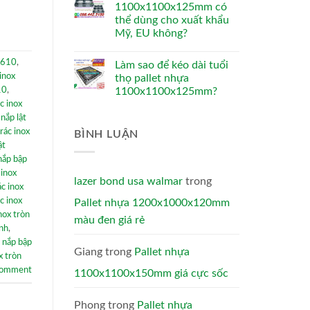
1100x1100x125mm có
thể dùng cho xuất khẩu
Mỹ, EU không?
0x610
,
Làm sao để kéo dài tuổi
inox
thọ pallet nhựa
10
,
1100x1100x125mm?
c inox
 nắp lật
rác inox
BÌNH LUẬN
ật
nắp bập
 inox
lazer bond usa walmar
trong
ác inox
c inox
Pallet nhựa 1200x1000x120mm
nox tròn
màu đen giá rẻ
ênh
,
n nắp bập
Giang
trong
Pallet nhựa
x tròn
comment
1100x1100x150mm giá cực sốc
Phong
trong
Pallet nhựa