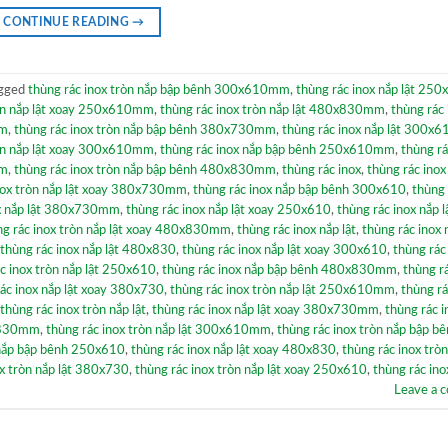
CONTINUE READING
→
gged
thùng rác inox tròn nắp bập bênh 300x610mm
,
thùng rác inox nắp lật 25
ròn nắp lật xoay 250x610mm
,
thùng rác inox tròn nắp lật 480x830mm
,
thùng rác 
mm
,
thùng rác inox tròn nắp bập bênh 380x730mm
,
thùng rác inox nắp lật 300x6
ròn nắp lật xoay 300x610mm
,
thùng rác inox nắp bập bênh 250x610mm
,
thùng rá
mm
,
thùng rác inox tròn nắp bập bênh 480x830mm
,
thùng rác inox
,
thùng rác inox
nox tròn nắp lật xoay 380x730mm
,
thùng rác inox nắp bập bênh 300x610
,
thùng 
ox nắp lật 380x730mm
,
thùng rác inox nắp lật xoay 250x610
,
thùng rác inox nắp l
ng rác inox tròn nắp lật xoay 480x830mm
,
thùng rác inox nắp lật
,
thùng rác inox 
thùng rác inox nắp lật 480x830
,
thùng rác inox nắp lật xoay 300x610
,
thùng rác
c inox tròn nắp lật 250x610
,
thùng rác inox nắp bập bênh 480x830mm
,
thùng r
ác inox nắp lật xoay 380x730
,
thùng rác inox tròn nắp lật 250x610mm
,
thùng rá
thùng rác inox tròn nắp lật
,
thùng rác inox nắp lật xoay 380x730mm
,
thùng rác i
0x830mm
,
thùng rác inox tròn nắp lật 300x610mm
,
thùng rác inox tròn nắp bập b
 nắp bập bênh 250x610
,
thùng rác inox nắp lật xoay 480x830
,
thùng rác inox trò
ox tròn nắp lật 380x730
,
thùng rác inox tròn nắp lật xoay 250x610
,
thùng rác ino
Leave a 