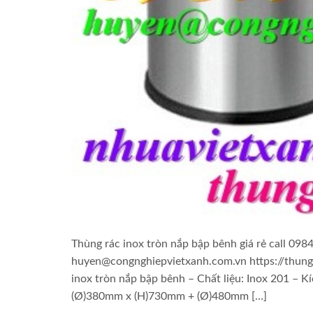
Thùng rác inox tròn nắp bập bênh giá rẻ call 09
huyen@congnghiepvietxanh.com.vn https://thungr
inox tròn nắp bập bênh – Chất liệu: Inox 201 
(Ø)380mm x (H)730mm + (Ø)480mm […]