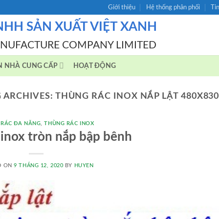
Giới thiệu
Hệ thống phân phối
Ti
NHH SẢN XUẤT VIỆT XANH
ANUFACTURE COMPANY LIMITED
N NHÀ CUNG CẤP
HOẠT ĐỘNG
 ARCHIVES:
THÙNG RÁC INOX NẮP LẬT 480X8
 RÁC ĐA NĂNG
,
THÙNG RÁC INOX
 inox tròn nắp bập bênh
D ON
9 THÁNG 12, 2020
BY
HUYEN