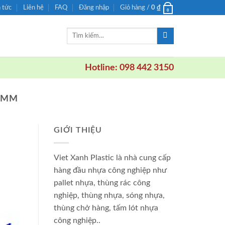
n tức
Liên hệ
FAQ
Đăng nhập
Giỏ hàng /
0
₫
0
Tìm
kiếm:
Hotline: 098 442 3150
30MM
GIỚI THIỆU
Viet Xanh Plastic là nhà cung cấp
hàng đầu nhựa công nghiệp như
pallet nhựa, thùng rác công
nghiệp, thùng nhựa, sóng nhựa,
thùng chở hàng, tấm lót nhựa
công nghiệp..