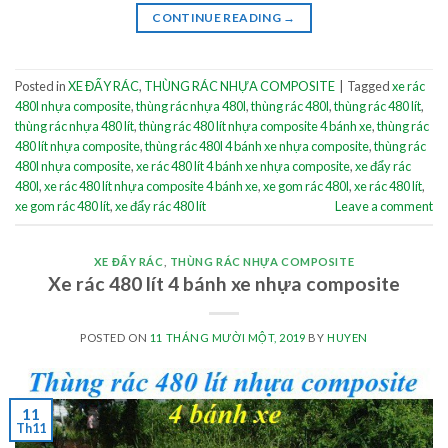
CONTINUE READING
→
Posted in
XE ĐẨY RÁC
,
THÙNG RÁC NHỰA COMPOSITE
|
Tagged
xe rác
480l nhựa composite
,
thùng rác nhựa 480l
,
thùng rác 480l
,
thùng rác 480 lít
,
thùng rác nhựa 480 lít
,
thùng rác 480 lít nhựa composite 4 bánh xe
,
thùng rác
480 lít nhựa composite
,
thùng rác 480l 4 bánh xe nhựa composite
,
thùng rác
480l nhựa composite
,
xe rác 480 lít 4 bánh xe nhựa composite
,
xe đẩy rác
480l
,
xe rác 480 lít nhựa composite 4 bánh xe
,
xe gom rác 480l
,
xe rác 480 lít
,
xe gom rác 480 lít
,
xe đẩy rác 480 lít
Leave a comment
XE ĐẨY RÁC
,
THÙNG RÁC NHỰA COMPOSITE
Xe rác 480 lít 4 bánh xe nhựa composite
POSTED ON
11 THÁNG MƯỜI MỘT, 2019
BY
HUYEN
11
Th11