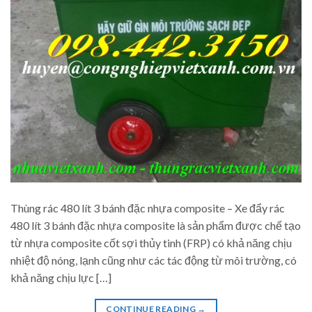
Thùng rác 480 lít 3 bánh đặc nhựa composite – Xe đẩy rác
480 lít 3 bánh đặc nhựa composite là sản phẩm được chế tạo
từ nhựa composite cốt sợi thủy tinh (FRP) có khả năng chịu
nhiệt độ nóng, lạnh cũng như các tác động từ môi trường, có
khả năng chịu lực […]
CONTINUE READING
→