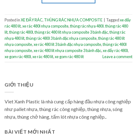
Posted in
XE ĐẨY RÁC
,
THÙNG RÁC NHỰA COMPOSITE
|
Tagged
xe đẩy
rác 480 lít
,
xe rác 480l nhựa composite
,
thùng rác nhựa 480l. thùng rác 480
lít
,
thùng rác 480l
,
thùng rác 480 lít nhựa composite 3 bánh đặc
,
thùng rác
nhựa 480 lít
,
thùng rác 480l 3 bánh đặc nhựa composite
,
thùng rác 480 lít
nhựa composite
,
xe rác 480 lít 3 bánh đặc nhựa composite
,
thùng rác 480l
nhựa composite
,
xe rác 480 lít nhựa composite 3 bánh đặc
,
xe đẩy rác 480l
,
xe gom rác 480l
,
xe rác 480 lít
,
xe gom rác 480 lít
Leave a comment
GIỚI THIỆU
Viet Xanh Plastic là nhà cung cấp hàng đầu nhựa công nghiệp
như pallet nhựa, thùng rác công nghiệp, thùng nhựa, sóng
nhựa, thùng chở hàng, tấm lót nhựa công nghiệp..
BÀI VIẾT MỚI NHẤT