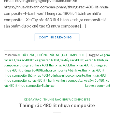
Email: huyen@congnghiepvietxanh.com.vn
https://nhuavietxanh.com/san-pham/thung-rac-480-lit-nhua-
composite-4-banh-xe/ Thùng rác 480 lít 4 bánh xe nhựa
composite – Xe đẩy rác 480 lít 4 bánh xe nhựa composite là
sản phẩm được chế tạo từ nhựa composite […]
CONTINUE READING
→
Posted in
XE ĐẨY RÁC
,
THÙNG RÁC NHỰA COMPOSITE
|
Tagged
xe gom
rác 480l
,
xe rác 480 lít
,
xe gom rác 480 lít
,
xe đẩy rác 480 lít
,
xe rác 480l nhựa
composite
,
thùng rác nhựa 480l
,
thùng rác 480l
,
thùng rác 480 lít
,
thùng rác
nhựa 480 lít
,
thùng rác 480 lít nhựa composite 4 bánh xe
,
thùng rác 480 lít
nhựa composite
,
thùng rác 480l 4 bánh xe nhựa composite
,
thùng rác 480l
nhựa composite
,
xe rác 480 lít 4 bánh xe nhựa composite
,
xe đẩy rác 480l
,
xe
rác 480 lít nhựa composite 4 bánh xe
Leave a comment
XE ĐẨY RÁC
,
THÙNG RÁC NHỰA COMPOSITE
Thùng rác 480 lít nhựa composite