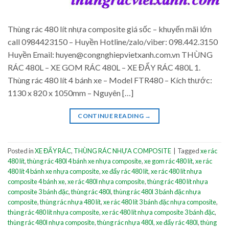
Thùng rác 480 lít nhựa composite giá sốc – khuyến mãi lớn
call 0984423150 – Huyền Hotline/zalo/viber: 098.442.3150
Huyền Email: huyen@congnghiepvietxanh.com.vn THÙNG
RÁC 480L – XE GOM RÁC 480L – XE ĐẨY RÁC 480L 1.
Thùng rác 480 lít 4 bánh xe – Model FTR480 – Kích thước:
1130 x 820 x 1050mm – Nguyên […]
CONTINUE READING
→
Posted in
XE ĐẨY RÁC
,
THÙNG RÁC NHỰA COMPOSITE
|
Tagged
xe rác
480 lít
,
thùng rác 480l 4 bánh xe nhựa composite
,
xe gom rác 480 lít
,
xe rác
480 lít 4 bánh xe nhựa composite
,
xe đẩy rác 480 lít
,
xe rác 480 lít nhựa
composite 4 bánh xe
,
xe rác 480l nhựa composite
,
thùng rác 480 lít nhựa
composite 3 bánh đặc
,
thùng rác 480l
,
thùng rác 480l 3 bánh đặc nhựa
composite
,
thùng rác nhựa 480 lít
,
xe rác 480 lít 3 bánh đặc nhựa composite
,
thùng rác 480 lít nhựa composite
,
xe rác 480 lít nhựa composite 3 bánh đặc
,
thùng rác 480l nhựa composite
,
thùng rác nhựa 480l
,
xe đẩy rác 480l
,
thùng