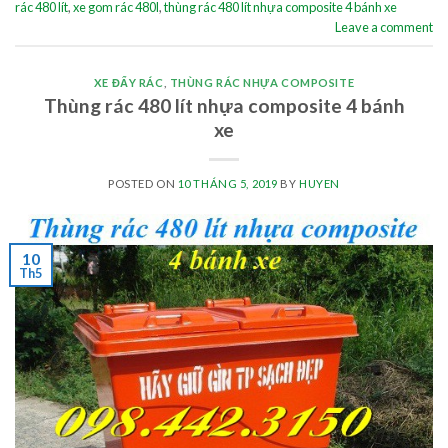
rác 480 lít
,
xe gom rác 480l
,
thùng rác 480 lít nhựa composite 4 bánh xe
Leave a comment
XE ĐẨY RÁC
,
THÙNG RÁC NHỰA COMPOSITE
Thùng rác 480 lít nhựa composite 4 bánh
xe
POSTED ON
10 THÁNG 5, 2019
BY
HUYEN
10
Th5