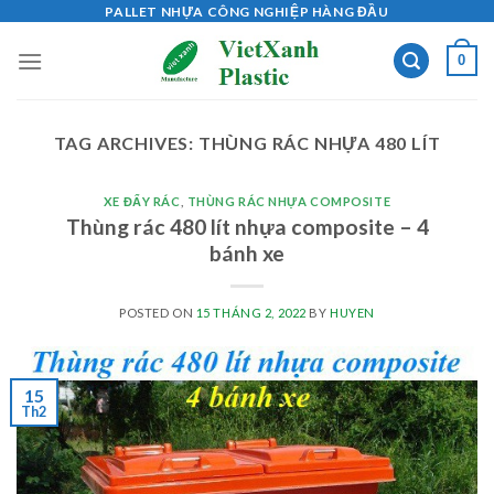
Skip
PALLET NHỰA CÔNG NGHIỆP HÀNG ĐẦU
to
0
content
TAG ARCHIVES:
THÙNG RÁC NHỰA 480 LÍT
XE ĐẨY RÁC
,
THÙNG RÁC NHỰA COMPOSITE
Thùng rác 480 lít nhựa composite – 4
bánh xe
POSTED ON
15 THÁNG 2, 2022
BY
HUYEN
15
Th2