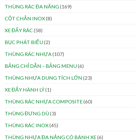
THÙNG RÁC ĐA NĂNG
(169)
CỘT CHẮN INOX
(8)
XE ĐẨY RÁC
(58)
BỤC PHÁT BIỂU
(2)
THÙNG RÁC NHỰA
(107)
BẢNG CHỈ DẪN – BẢNG MENU
(6)
THÙNG NHỰA DUNG TÍCH LỚN
(23)
XE ĐẨY HÀNH LÝ
(1)
THÙNG RÁC NHỰA COMPOSITE
(60)
THÙNG ĐỰNG DÙ
(3)
THÙNG RÁC INOX
(45)
THÙNG NHỰA ĐA NĂNG CÓ BÁNH XE
(6)