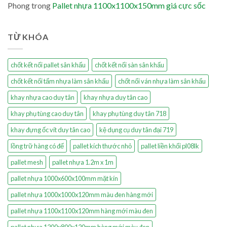
Phong
trong
Pallet nhựa 1100x1100x150mm giá cực sốc
TỪ KHÓA
chốt kết nối pallet sân khấu
chốt kết nối sàn sân khấu
chốt kết nối tấm nhựa làm sân khấu
chốt nối ván nhựa làm sân khấu
khay nhựa cao duy tân
khay nhựa duy tân cao
khay phụ tùng cao duy tân
khay phụ tùng duy tân 718
khay đựng ốc vít duy tân cao
kệ dụng cụ duy tân đại 719
lồng trữ hàng có đế
pallet kích thước nhỏ
pallet liền khối pl08lk
pallet mesh
pallet nhựa 1.2m x 1m
pallet nhựa 1000x600x100mm mặt kín
pallet nhựa 1000x1000x120mm màu đen hàng mới
pallet nhựa 1100x1100x120mm hàng mới màu đen