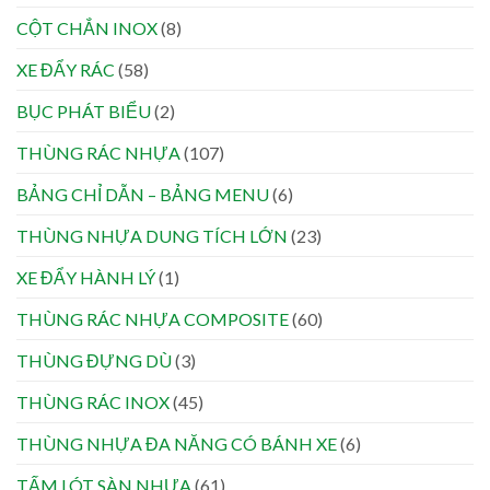
CỘT CHẮN INOX
(8)
XE ĐẨY RÁC
(58)
BỤC PHÁT BIỂU
(2)
THÙNG RÁC NHỰA
(107)
BẢNG CHỈ DẪN – BẢNG MENU
(6)
THÙNG NHỰA DUNG TÍCH LỚN
(23)
XE ĐẨY HÀNH LÝ
(1)
THÙNG RÁC NHỰA COMPOSITE
(60)
THÙNG ĐỰNG DÙ
(3)
THÙNG RÁC INOX
(45)
THÙNG NHỰA ĐA NĂNG CÓ BÁNH XE
(6)
TẤM LÓT SÀN NHỰA
(61)