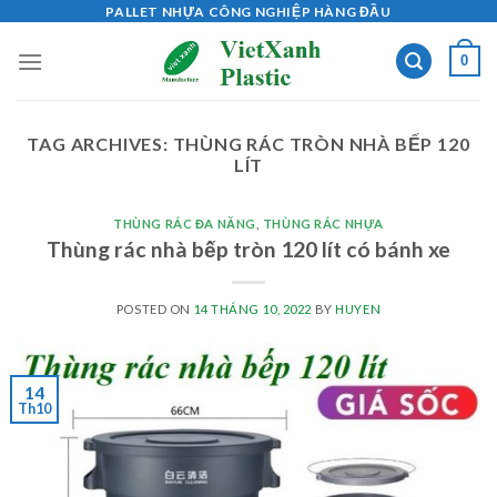
Skip
PALLET NHỰA CÔNG NGHIỆP HÀNG ĐẦU
to
0
content
TAG ARCHIVES:
THÙNG RÁC TRÒN NHÀ BẾP 120
LÍT
THÙNG RÁC ĐA NĂNG
,
THÙNG RÁC NHỰA
Thùng rác nhà bếp tròn 120 lít có bánh xe
POSTED ON
14 THÁNG 10, 2022
BY
HUYEN
14
Th10