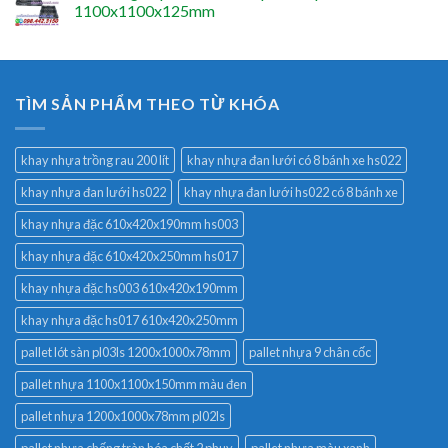
1100x1100x125mm
TÌM SẢN PHẨM THEO TỪ KHÓA
khay nhựa trồng rau 200 lít
khay nhựa đan lưới có 8 bánh xe hs022
khay nhựa đan lưới hs022
khay nhựa đan lưới hs022 có 8 bánh xe
khay nhựa đặc 610x420x190mm hs003
khay nhựa đặc 610x420x250mm hs017
khay nhựa đặc hs003 610x420x190mm
khay nhựa đặc hs017 610x420x250mm
pallet lót sàn pl03ls 1200x1000x78mm
pallet nhựa 9 chân cốc
pallet nhựa 1100x1100x150mm màu đen
pallet nhựa 1200x1000x78mm pl02ls
pallet nhựa chống tràn hóa chất 2 phuy
pallet nhựa màu xanh