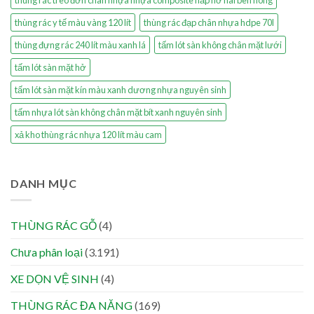
thùng rác y tế màu vàng 120 lít
thùng rác đạp chân nhựa hdpe 70l
thùng đựng rác 240 lít màu xanh lá
tấm lót sàn không chân mặt lưới
tấm lót sàn mặt hở
tấm lót sàn mặt kín màu xanh dương nhựa nguyên sinh
tấm nhựa lót sàn không chân mặt bít xanh nguyên sinh
xả kho thùng rác nhựa 120 lít màu cam
DANH MỤC
THÙNG RÁC GỖ
(4)
Chưa phân loại
(3.191)
XE DỌN VỆ SINH
(4)
THÙNG RÁC ĐA NĂNG
(169)