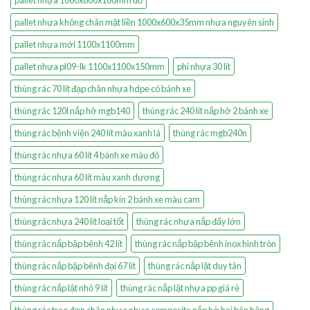
pallet nhựa không chân mặt liền 1000x600x35mm nhựa nguyên sinh
pallet nhựa mới 1100x1100mm
pallet nhựa pl09-lk 1100x1100x150mm
phi nhựa 30 lít
thùng rác 70 lít đạp chân nhựa hdpe có bánh xe
thùng rác 120l nắp hở mgb140
thùng rác 240 lít nắp hở 2 bánh xe
thùng rác bệnh viện 240 lít màu xanh lá
thùng rác mgb240n
thùng rác nhựa 60 lít 4 bánh xe màu đỏ
thùng rác nhựa 60 lít màu xanh dương
thùng rác nhựa 120 lít nắp kín 2 bánh xe màu cam
thùng rác nhựa 240 lít loại tốt
thùng rác nhựa nắp đẩy lớn
thùng rác nắp bập bênh 42 lít
thùng rác nắp bập bênh inox hình tròn
thùng rác nắp bập bênh đại 67 lít
thùng rác nắp lật duy tân
thùng rác nắp lật nhỏ 9 lít
thùng rác nắp lật nhựa pp giá rẻ
thùng rác treo đơn chân nhựa nhựa composite nắp hở hai bên hông