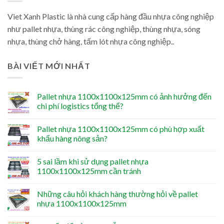
Viet Xanh Plastic là nhà cung cấp hàng đầu nhựa công nghiệp
như pallet nhựa, thùng rác công nghiệp, thùng nhựa, sóng
nhựa, thùng chở hàng, tấm lót nhựa công nghiệp..
BÀI VIẾT MỚI NHẤT
Pallet nhựa 1100x1100x125mm có ảnh hưởng đến
chi phí logistics tổng thể?
Pallet nhựa 1100x1100x125mm có phù hợp xuất
khẩu hàng nông sản?
5 sai lầm khi sử dụng pallet nhựa
1100x1100x125mm cần tránh
Những câu hỏi khách hàng thường hỏi về pallet
nhựa 1100x1100x125mm