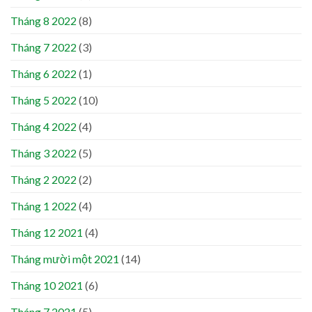
Tháng 8 2022
(8)
Tháng 7 2022
(3)
Tháng 6 2022
(1)
Tháng 5 2022
(10)
Tháng 4 2022
(4)
Tháng 3 2022
(5)
Tháng 2 2022
(2)
Tháng 1 2022
(4)
Tháng 12 2021
(4)
Tháng mười một 2021
(14)
Tháng 10 2021
(6)
Tháng 7 2021
(5)