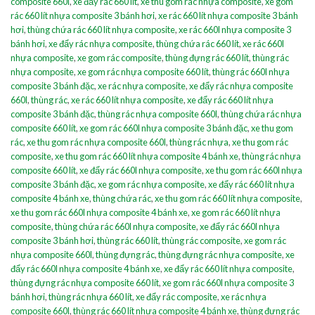
composite 660l
,
xe đẩy rác 660 lít
,
xe thu gom rác nhựa composite
,
xe gom
rác 660 lít nhựa composite 3 bánh hơi
,
xe rác 660 lít nhựa composite 3 bánh
hơi
,
thùng chứa rác 660 lít nhựa composite
,
xe rác 660l nhựa composite 3
bánh hơi
,
xe đẩy rác nhựa composite
,
thùng chứa rác 660 lít
,
xe rác 660l
nhựa composite
,
xe gom rác composite
,
thùng đựng rác 660 lít
,
thùng rác
nhựa composite
,
xe gom rác nhựa composite 660 lít
,
thùng rác 660l nhựa
composite 3 bánh đặc
,
xe rác nhựa composite
,
xe đẩy rác nhựa composite
660l
,
thùng rác
,
xe rác 660 lít nhựa composite
,
xe đẩy rác 660 lít nhựa
composite 3 bánh đặc
,
thùng rác nhựa composite 660l
,
thùng chứa rác nhựa
composite 660 lít
,
xe gom rác 660l nhựa composite 3 bánh đặc
,
xe thu gom
rác
,
xe thu gom rác nhựa composite 660l
,
thùng rác nhựa
,
xe thu gom rác
composite
,
xe thu gom rác 660 lít nhựa composite 4 bánh xe
,
thùng rác nhựa
composite 660 lít
,
xe đẩy rác 660l nhựa composite
,
xe thu gom rác 660l nhựa
composite 3 bánh đặc
,
xe gom rác nhựa composite
,
xe đẩy rác 660 lít nhựa
composite 4 bánh xe
,
thùng chứa rác
,
xe thu gom rác 660 lít nhựa composite
,
xe thu gom rác 660l nhựa composite 4 bánh xe
,
xe gom rác 660 lít nhựa
composite
,
thùng chứa rác 660l nhựa composite
,
xe đẩy rác 660l nhựa
composite 3 bánh hơi
,
thùng rác 660 lít
,
thùng rác composite
,
xe gom rác
nhựa composite 660l
,
thùng đựng rác
,
thùng đựng rác nhựa composite
,
xe
đẩy rác 660l nhựa composite 4 bánh xe
,
xe đẩy rác 660 lít nhựa composite
,
thùng đựng rác nhựa composite 660 lít
,
xe gom rác 660l nhựa composite 3
bánh hơi
,
thùng rác nhựa 660 lít
,
xe đẩy rác composite
,
xe rác nhựa
composite 660l
,
thùng rác 660 lít nhựa composite 4 bánh xe
,
thùng đựng rác