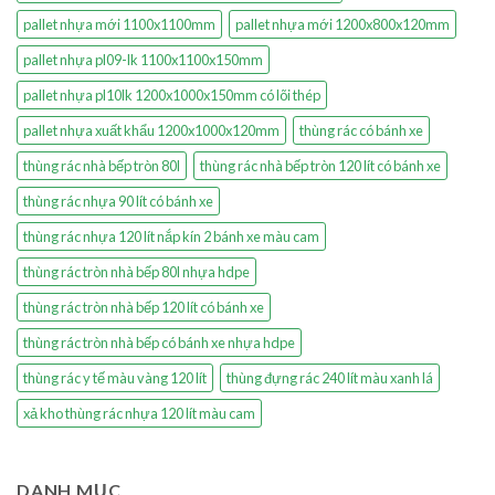
pallet nhựa mới 1100x1100mm
pallet nhựa mới 1200x800x120mm
pallet nhựa pl09-lk 1100x1100x150mm
pallet nhựa pl10lk 1200x1000x150mm có lõi thép
pallet nhựa xuất khẩu 1200x1000x120mm
thùng rác có bánh xe
thùng rác nhà bếp tròn 80l
thùng rác nhà bếp tròn 120 lít có bánh xe
thùng rác nhựa 90 lít có bánh xe
thùng rác nhựa 120 lít nắp kín 2 bánh xe màu cam
thùng rác tròn nhà bếp 80l nhựa hdpe
thùng rác tròn nhà bếp 120 lít có bánh xe
thùng rác tròn nhà bếp có bánh xe nhựa hdpe
thùng rác y tế màu vàng 120 lít
thùng đựng rác 240 lít màu xanh lá
xả kho thùng rác nhựa 120 lít màu cam
DANH MỤC