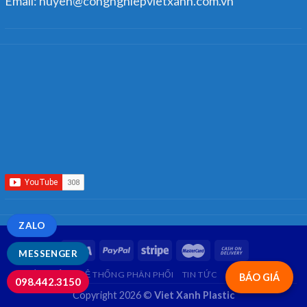
Email: huyen@congnghiepvietxanh.com.vn
ZALO
MESSENGER
GIỚI THIỆU
HỆ THỐNG PHÂN PHỐI
TIN TỨC
LIÊN HỆ
FAQ
BÁO GIÁ
098.442.3150
Copyright 2026 ©
Viet Xanh Plastic