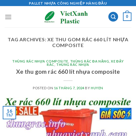
Skip
PALLET NHỰA CÔNG NGHIỆP HÀNG ĐẦU
to
0
content
TAG ARCHIVES:
XE THU GOM RÁC 660 LÍT NHỰA
COMPOSITE
THÙNG RÁC NHỰA COMPOSITE
,
THÙNG RÁC ĐA NĂNG
,
XE ĐẨY
RÁC
,
THÙNG RÁC NHỰA
Xe thu gom rác 660 lít nhựa composite
POSTED ON
16 THÁNG 7, 2024
BY
HUYEN
16
Th7