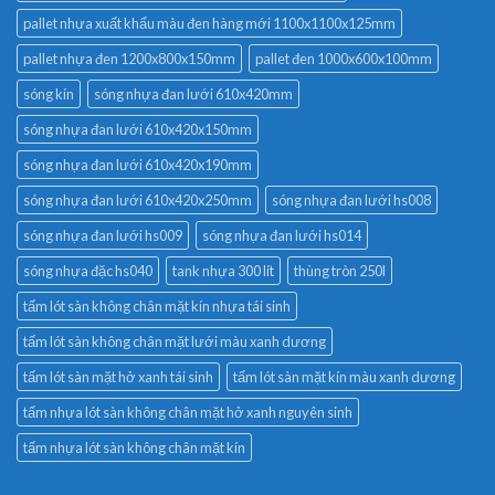
pallet nhựa xuất khẩu màu đen hàng mới 1100x1100x125mm
pallet nhựa đen 1200x800x150mm
pallet đen 1000x600x100mm
sóng kín
sóng nhựa đan lưới 610x420mm
sóng nhựa đan lưới 610x420x150mm
sóng nhựa đan lưới 610x420x190mm
sóng nhựa đan lưới 610x420x250mm
sóng nhựa đan lưới hs008
sóng nhựa đan lưới hs009
sóng nhựa đan lưới hs014
sóng nhựa đặc hs040
tank nhựa 300 lít
thùng tròn 250l
tấm lót sàn không chân mặt kín nhựa tái sinh
tấm lót sàn không chân mặt lưới màu xanh dương
tấm lót sàn mặt hở xanh tái sinh
tấm lót sàn mặt kín màu xanh dương
tấm nhựa lót sàn không chân mặt hở xanh nguyên sinh
tấm nhựa lót sàn không chân mặt kín