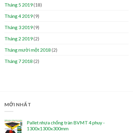
Tháng 5 2019
(18)
Tháng 4 2019
(9)
Tháng 3 2019
(9)
Tháng 2 2019
(2)
Tháng mười một 2018
(2)
Tháng 7 2018
(2)
MỚI NHẤT
Pallet nhựa chống tràn BVMT 4 phuy -
1300x1300x300mm