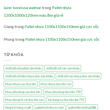
lazer bond usa walmar
trong
Pallet nhựa
1200x1000x120mm màu đen giá rẻ
Giang
trong
Pallet nhựa 1100x1100x150mm giá cực sốc
Phong
trong
Pallet nhựa 1100x1100x150mm giá cực sốc
TỪ KHÓA
chốt kết nối pallet sân khấu
chốt kết nối sàn sân khấu
chốt kết nối tấm nhựa làm sân khấu
chốt nối ván nhựa làm sân khấu
khay nhựa cao duy tân
khay nhựa duy tân cao
khay phụ tùng cao duy tân
khay phụ tùng duy tân 718
khay đựng ốc vít duy tân cao
kệ dụng cụ duy tân đại 719
lồng trữ hàng có đế
pallet kích thước nhỏ
pallet liền khối pl08lk