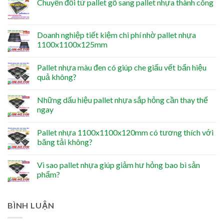
Chuyển đổi từ pallet gỗ sang pallet nhựa thành công
Doanh nghiệp tiết kiệm chi phí nhờ pallet nhựa
1100x1100x125mm
Pallet nhựa màu đen có giúp che giấu vết bẩn hiệu
quả không?
Những dấu hiệu pallet nhựa sắp hỏng cần thay thế
ngay
Pallet nhựa 1100x1100x120mm có tương thích với
băng tải không?
Vì sao pallet nhựa giúp giảm hư hỏng bao bì sản
phẩm?
BÌNH LUẬN