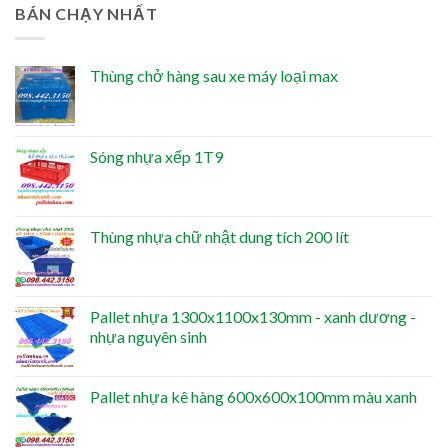
BÁN CHẠY NHẤT
Thùng chở hàng sau xe máy loại max
Sóng nhựa xếp 1T9
Thùng nhựa chữ nhật dung tích 200 lít
Pallet nhựa 1300x1100x130mm - xanh dương -
nhựa nguyên sinh
Pallet nhựa kê hàng 600x600x100mm màu xanh