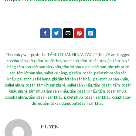
This entry was posted in
TẤM LÓT SÀN NHỰA
,
PALLET NHỰA
and tagged
coppha sân khấu
,
tấm lót hội chợ
,
pallet nhỏ
,
tấm lót sàn sự kiện
,
tấm lót kê
hàng
,
tấm nhựa lót sàn sân khấu
,
tấm lót nhựa
,
pallet lót sàn
,
tấm nhựa lót
sàn
,
tấm lót sàn nhà
,
pallet kê hàng
,
giá tấm lót sàn
,
pallet nhựa sàn sân
khấu
,
pallet nhựa kê hàng
,
giá tấm lót sàn sân khấu
,
pallet nhựa sân khấu
,
pallet nhựa lót sàn
,
tấm lót sàn giá rẻ
,
pallet sân khấu
,
tấm lót sàn
,
tấm lót sân
khấu giá rẻ
,
tấm nhựa làm sân khấu
,
tấm lót sân khấu
,
tấm lót sàn nhựa
,
coppha nhựa
,
tấm lót sàn sân khấu
,
pallet nhựa lót sàn sân khấu
,
coppha xây
dựng
,
tấm lót xây dụng
,
pallet sàn sân khấu
.
HUYEN