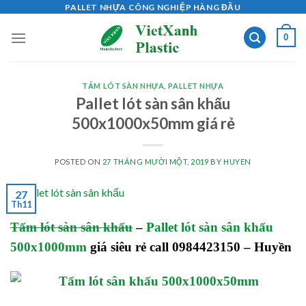
Skip
PALLET NHỰA CÔNG NGHIỆP HÀNG ĐẦU
to
0
content
TẤM LÓT SÀN NHỰA
,
PALLET NHỰA
Pallet lót sàn sân khấu
500x1000x50mm giá rẻ
POSTED ON
27 THÁNG MƯỜI MỘT, 2019
BY
HUYEN
27
Th11
Tấm lót sàn sân khấu
–
Pallet lót sàn sân khấu
500x1000mm
giá siêu rẻ call 0984423150 – Huyền