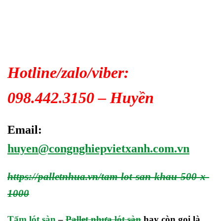
Hotline/zalo/viber:
098.442.3150 – Huyền
Email:
huyen@congnghiepvietxanh.com.vn
https://palletnhua.vn/tam-lot-san-khau-500-x-
1000
Tấm lót sàn
–
Pallet nhựa lót sàn
hay còn gọi là