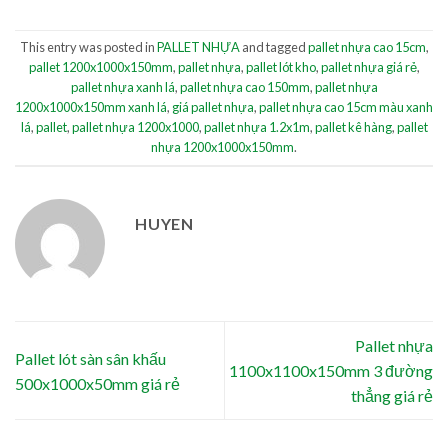
This entry was posted in
PALLET NHỰA
and tagged
pallet nhựa cao 15cm
,
pallet 1200x1000x150mm
,
pallet nhựa
,
pallet lót kho
,
pallet nhựa giá rẻ
,
pallet nhựa xanh lá
,
pallet nhựa cao 150mm
,
pallet nhựa
1200x1000x150mm xanh lá
,
giá pallet nhựa
,
pallet nhựa cao 15cm màu xanh
lá
,
pallet
,
pallet nhựa 1200x1000
,
pallet nhựa 1.2x1m
,
pallet kê hàng
,
pallet
nhựa 1200x1000x150mm
.
HUYEN
Pallet nhựa
Pallet lót sàn sân khấu
1100x1100x150mm 3 đường
500x1000x50mm giá rẻ
thẳng giá rẻ