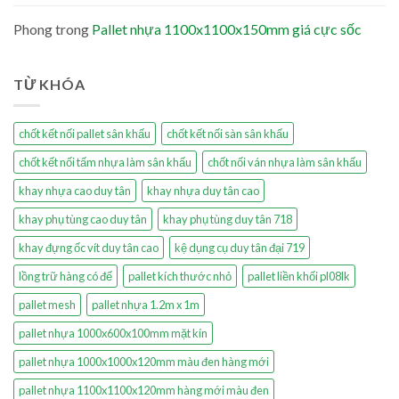
Phong
trong
Pallet nhựa 1100x1100x150mm giá cực sốc
TỪ KHÓA
chốt kết nối pallet sân khấu
chốt kết nối sàn sân khấu
chốt kết nối tấm nhựa làm sân khấu
chốt nối ván nhựa làm sân khấu
khay nhựa cao duy tân
khay nhựa duy tân cao
khay phụ tùng cao duy tân
khay phụ tùng duy tân 718
khay đựng ốc vít duy tân cao
kệ dụng cụ duy tân đại 719
lồng trữ hàng có đế
pallet kích thước nhỏ
pallet liền khối pl08lk
pallet mesh
pallet nhựa 1.2m x 1m
pallet nhựa 1000x600x100mm mặt kín
pallet nhựa 1000x1000x120mm màu đen hàng mới
pallet nhựa 1100x1100x120mm hàng mới màu đen