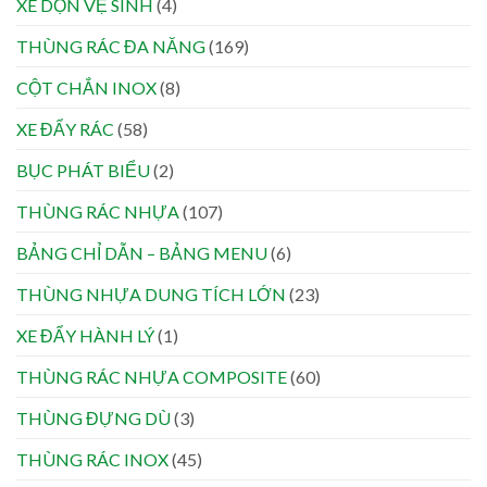
XE DỌN VỆ SINH
(4)
THÙNG RÁC ĐA NĂNG
(169)
CỘT CHẮN INOX
(8)
XE ĐẨY RÁC
(58)
BỤC PHÁT BIỂU
(2)
THÙNG RÁC NHỰA
(107)
BẢNG CHỈ DẪN – BẢNG MENU
(6)
THÙNG NHỰA DUNG TÍCH LỚN
(23)
XE ĐẨY HÀNH LÝ
(1)
THÙNG RÁC NHỰA COMPOSITE
(60)
THÙNG ĐỰNG DÙ
(3)
THÙNG RÁC INOX
(45)