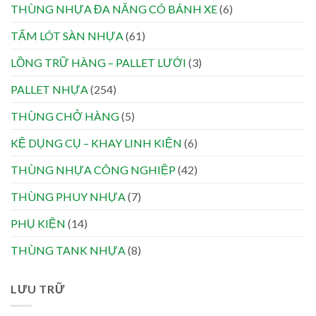
THÙNG NHỰA ĐA NĂNG CÓ BÁNH XE
(6)
TẤM LÓT SÀN NHỰA
(61)
LỒNG TRỮ HÀNG – PALLET LƯỚI
(3)
PALLET NHỰA
(254)
THÙNG CHỞ HÀNG
(5)
KỆ DỤNG CỤ – KHAY LINH KIỆN
(6)
THÙNG NHỰA CÔNG NGHIỆP
(42)
THÙNG PHUY NHỰA
(7)
PHỤ KIỆN
(14)
THÙNG TANK NHỰA
(8)
LƯU TRỮ