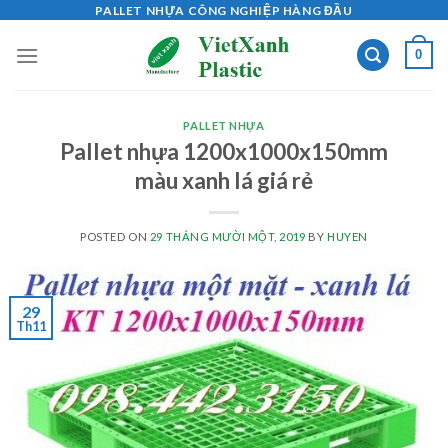
Skip
PALLET NHỰA CÔNG NGHIỆP HÀNG ĐẦU
to
0
content
PALLET NHỰA
Pallet nhựa 1200x1000x150mm
màu xanh lá giá rẻ
POSTED ON
29 THÁNG MƯỜI MỘT, 2019
BY
HUYEN
29
Th11