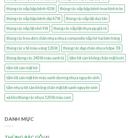
thùng rác nắp bập bênh 42 lít
thùng rác nắp bập bênh inox hình tròn
thùng rác nắp bập bênh đại 67 lít
thùng rác nắp lật duy tân
thùng rác nắp lật nhỏ 9 lít
thùng rác nắp lật nhựa pp giá rẻ
thùng rác treo đơn chân nhựa nhựa composite nắp hở hai bên hông
thùng rác y tế màu vàng 120 lít
thùng rác đạp chân nhựa hdpe 70l
thùng đựng rác 240 lít màu xanh lá
tấm lót sàn không chân mặt lưới
tấm lót sàn mặt hở
tấm lót sàn mặt kín màu xanh dương nhựa nguyên sinh
tấm nhựa lót sàn không chân mặt bít xanh nguyên sinh
xả kho thùng rác nhựa 120 lít màu cam
DANH MỤC
THÙNG RÁC GỖ
(4)