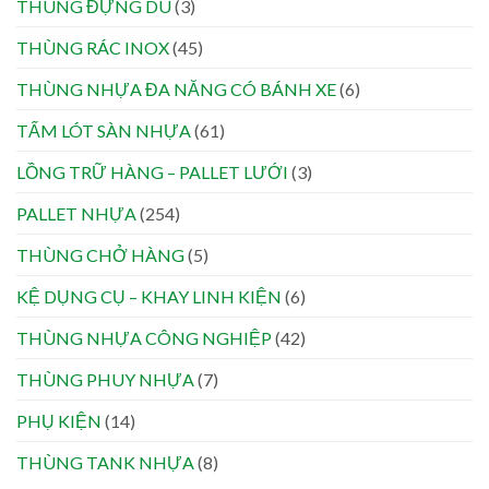
THÙNG ĐỰNG DÙ
(3)
THÙNG RÁC INOX
(45)
THÙNG NHỰA ĐA NĂNG CÓ BÁNH XE
(6)
TẤM LÓT SÀN NHỰA
(61)
LỒNG TRỮ HÀNG – PALLET LƯỚI
(3)
PALLET NHỰA
(254)
THÙNG CHỞ HÀNG
(5)
KỆ DỤNG CỤ – KHAY LINH KIỆN
(6)
THÙNG NHỰA CÔNG NGHIỆP
(42)
THÙNG PHUY NHỰA
(7)
PHỤ KIỆN
(14)
THÙNG TANK NHỰA
(8)