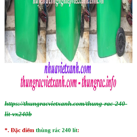
https://thungracvietxanh.com/thung-rac-240-
lit-vx240b
*. Đặc điểm
thùng rác 240 lít
: