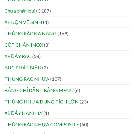
Chưa phân loại
(3.187)
XE DỌN VỆ SINH
(4)
THÙNG RÁC ĐA NĂNG
(169)
CỘT CHẮN INOX
(8)
XE ĐẨY RÁC
(58)
BỤC PHÁT BIỂU
(2)
THÙNG RÁC NHỰA
(107)
BẢNG CHỈ DẪN – BẢNG MENU
(6)
THÙNG NHỰA DUNG TÍCH LỚN
(23)
XE ĐẨY HÀNH LÝ
(1)
THÙNG RÁC NHỰA COMPOSITE
(60)