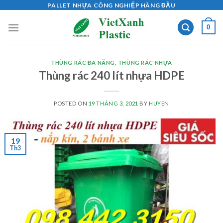
Skip
PALLET NHỰA CÔNG NGHIỆP HÀNG ĐẦU
to
0
content
THÙNG RÁC ĐA NĂNG
,
THÙNG RÁC NHỰA
Thùng rác 240 lít nhựa HDPE
POSTED ON
19 THÁNG 3, 2021
BY
HUYEN
19
Th3