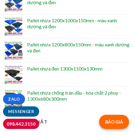
dương và đen
Pallet nhựa 1200x1000x150mm - màu xanh
dương và đen
Pallet nhựa 1200x800x150mm - màu xanh dương
và đen
Pallet nhựa đen 1300x1100x130mm
Pallet nhựa chống tràn dầu - hóa chất 2 phuy -
1300x680x300mm
ZALO
MESSENGER
BÁN CHẠY NHẤT
BÁO GIÁ
098.442.3150