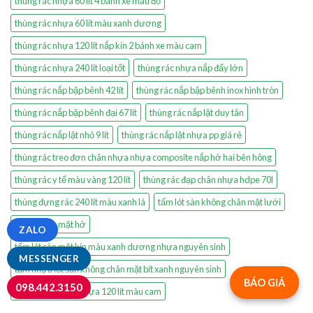
thùng rác nhựa 60 lít 4 bánh xe màu đỏ
thùng rác nhựa 60 lít màu xanh dương
thùng rác nhựa 120 lít nắp kín 2 bánh xe màu cam
thùng rác nhựa 240 lít loại tốt
thùng rác nhựa nắp đẩy lớn
thùng rác nắp bập bênh 42 lít
thùng rác nắp bập bênh inox hình tròn
thùng rác nắp bập bênh đại 67 lít
thùng rác nắp lật duy tân
thùng rác nắp lật nhỏ 9 lít
thùng rác nắp lật nhựa pp giá rẻ
thùng rác treo đơn chân nhựa nhựa composite nắp hở hai bên hông
thùng rác y tế màu vàng 120 lít
thùng rác đạp chân nhựa hdpe 70l
thùng đựng rác 240 lít màu xanh lá
tấm lót sàn không chân mặt lưới
tấm lót sàn mặt hở
ZALO
tấm lót sàn mặt kín màu xanh dương nhựa nguyên sinh
MESSENGER
tấm nhựa lót sàn không chân mặt bít xanh nguyên sinh
BÁO GIÁ
098.442.3150
xả kho thùng rác nhựa 120 lít màu cam