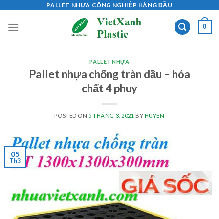
Skip
PALLET NHỰA CÔNG NGHIỆP HÀNG ĐẦU
to
0
content
PALLET NHỰA
Pallet nhựa chống tràn dầu – hóa
chất 4 phuy
POSTED ON
5 THÁNG 3, 2021
BY
HUYEN
05
Th3