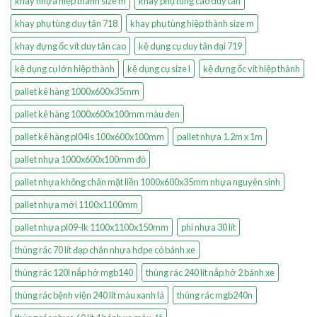
khay nhựa hiệp thành size m
khay phụ tùng cao duy tân
khay phụ tùng duy tân 718
khay phụ tùng hiệp thành size m
khay đựng ốc vít duy tân cao
kệ dụng cụ duy tân đại 719
kệ dụng cụ lớn hiệp thành
kệ dụng cụ size l
kệ đựng ốc vít hiệp thành
pallet kê hàng 1000x600x35mm
pallet kê hàng 1000x600x100mm màu đen
pallet kê hàng pl04ls 100x600x100mm
pallet nhựa 1.2m x 1m
pallet nhựa 1000x600x100mm đỏ
pallet nhựa không chân mặt liền 1000x600x35mm nhựa nguyên sinh
pallet nhựa mới 1100x1100mm
pallet nhựa pl09-lk 1100x1100x150mm
phi nhựa 30 lít
thùng rác 70 lít đạp chân nhựa hdpe có bánh xe
thùng rác 120l nắp hở mgb140
thùng rác 240 lít nắp hở 2 bánh xe
thùng rác bệnh viện 240 lít màu xanh lá
thùng rác mgb240n