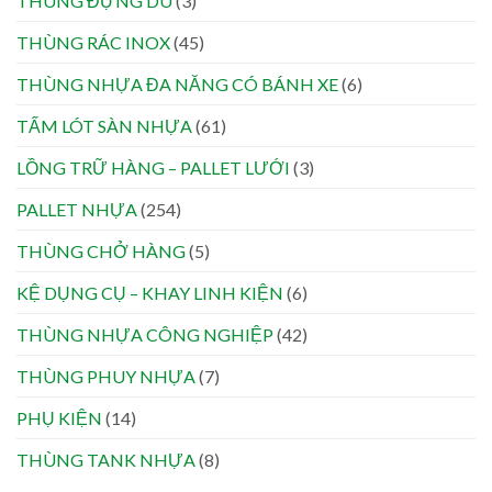
THÙNG ĐỰNG DÙ
(3)
THÙNG RÁC INOX
(45)
THÙNG NHỰA ĐA NĂNG CÓ BÁNH XE
(6)
TẤM LÓT SÀN NHỰA
(61)
LỒNG TRỮ HÀNG – PALLET LƯỚI
(3)
PALLET NHỰA
(254)
THÙNG CHỞ HÀNG
(5)
KỆ DỤNG CỤ – KHAY LINH KIỆN
(6)
THÙNG NHỰA CÔNG NGHIỆP
(42)
THÙNG PHUY NHỰA
(7)
PHỤ KIỆN
(14)
THÙNG TANK NHỰA
(8)