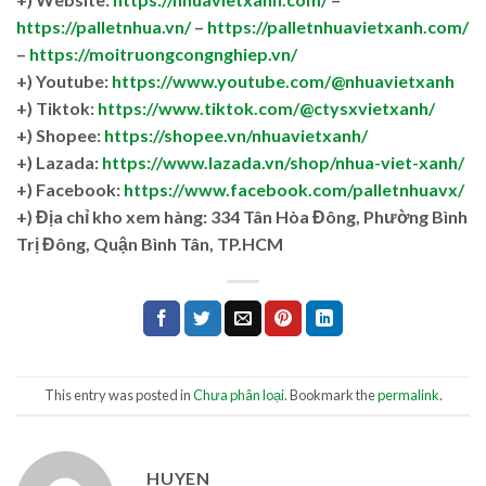
https://palletnhua.vn/
–
https://palletnhuavietxanh.com/
–
https://moitruongcongnghiep.vn/
+) Youtube:
https://www.youtube.com/@nhuavietxanh
+) Tiktok:
https://www.tiktok.com/@ctysxvietxanh/
+) Shopee:
https://shopee.vn/nhuavietxanh/
+) Lazada:
https://www.lazada.vn/shop/nhua-viet-xanh/
+) Facebook:
https://www.facebook.com/palletnhuavx/
+)
Địa chỉ kho xem hàng: 334 Tân Hòa Đông, Phường Bình
Trị Đông, Quận Bình Tân, TP.HCM
This entry was posted in
Chưa phân loại
. Bookmark the
permalink
.
HUYEN