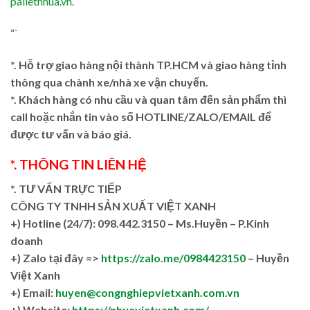
palletnhua.vn
.
“`
*. Hỗ trợ giao hàng nội thành TP.HCM và giao hàng tỉnh
thông qua chành xe/nhà xe vận chuyển.
*. Khách hàng có nhu cầu và quan tâm đến sản phẩm thì
call hoặc nhắn tin vào số HOTLINE/ZALO/EMAIL để
được tư vấn và báo giá.
*. THÔNG TIN LIÊN HỆ
*. TƯ VẤN TRỰC TIẾP
CÔNG TY TNHH SẢN XUẤT VIỆT XANH
+)
Hotline (24/7): 098.442.3150 – Ms.Huyền – P.Kinh
doanh
+)
Zalo tại đây =>
https://zalo.me/0984423150
– Huyền
Việt Xanh
+) Email:
huyen@congnghiepvietxanh.com.vn
+) Website:
https://nhuavietxanh.com/
–