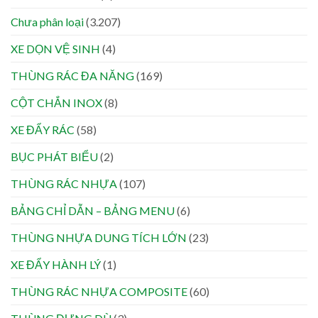
Chưa phân loại
(3.207)
XE DỌN VỆ SINH
(4)
THÙNG RÁC ĐA NĂNG
(169)
CỘT CHẮN INOX
(8)
XE ĐẨY RÁC
(58)
BỤC PHÁT BIỂU
(2)
THÙNG RÁC NHỰA
(107)
BẢNG CHỈ DẪN – BẢNG MENU
(6)
THÙNG NHỰA DUNG TÍCH LỚN
(23)
XE ĐẨY HÀNH LÝ
(1)
THÙNG RÁC NHỰA COMPOSITE
(60)