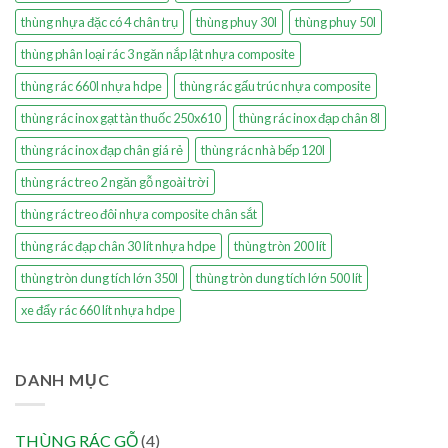
thùng nhựa đặc có 4 chân trụ
thùng phuy 30l
thùng phuy 50l
thùng phân loại rác 3 ngăn nắp lật nhựa composite
thùng rác 660l nhựa hdpe
thùng rác gấu trúc nhựa composite
thùng rác inox gạt tàn thuốc 250x610
thùng rác inox đạp chân 8l
thùng rác inox đạp chân giá rẻ
thùng rác nhà bếp 120l
thùng rác treo 2 ngăn gỗ ngoài trời
thùng rác treo đôi nhựa composite chân sắt
thùng rác đạp chân 30 lít nhựa hdpe
thùng tròn 200 lít
thùng tròn dung tích lớn 350l
thùng tròn dung tích lớn 500 lít
xe đẩy rác 660 lít nhựa hdpe
DANH MỤC
THÙNG RÁC GỖ
(4)