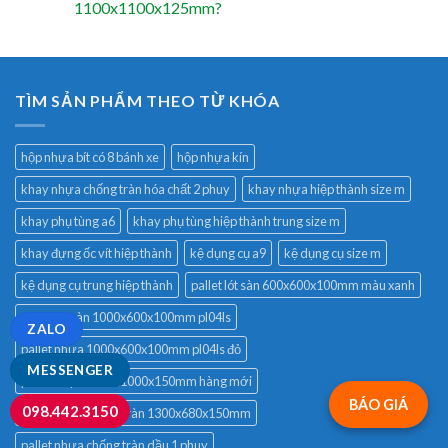
1100x1100x125mm?
TÌM SẢN PHẨM THEO TỪ KHÓA
hộp nhựa bít có 8 bánh xe
hộp nhựa kín
khay nhựa chống tràn hóa chất 2 phuy
khay nhựa hiệp thành size m
khay phụ tùng a6
khay phụ tùng hiệp thành trung size m
khay đựng ốc vít hiệp thành
kệ dụng cụ a9
kệ dụng cụ size m
kệ dụng cụ trung hiệp thành
pallet lót sàn 600x600x100mm màu xanh
pallet lót sàn 1000x600x100mm pl04ls
ZALO
pallet nhựa 1000x600x100mm pl04ls đỏ
MESSENGER
pallet nhựa 1200x1000x150mm hàng mới
BÁO GIÁ
098.442.3150
pallet nhựa chống tràn 1300x680x150mm
pallet nhựa chống tràn dầu 1 phuy