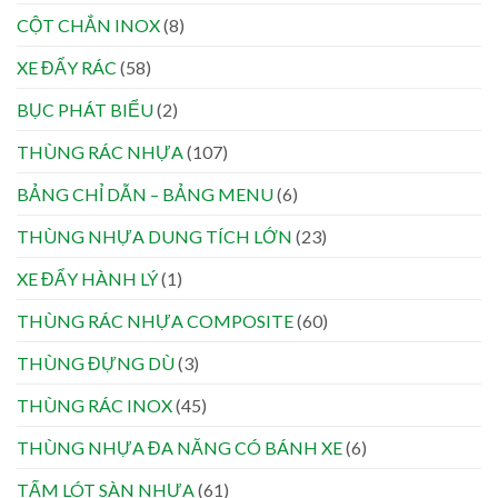
CỘT CHẮN INOX
(8)
XE ĐẨY RÁC
(58)
BỤC PHÁT BIỂU
(2)
THÙNG RÁC NHỰA
(107)
BẢNG CHỈ DẪN – BẢNG MENU
(6)
THÙNG NHỰA DUNG TÍCH LỚN
(23)
XE ĐẨY HÀNH LÝ
(1)
THÙNG RÁC NHỰA COMPOSITE
(60)
THÙNG ĐỰNG DÙ
(3)
THÙNG RÁC INOX
(45)
THÙNG NHỰA ĐA NĂNG CÓ BÁNH XE
(6)
TẤM LÓT SÀN NHỰA
(61)