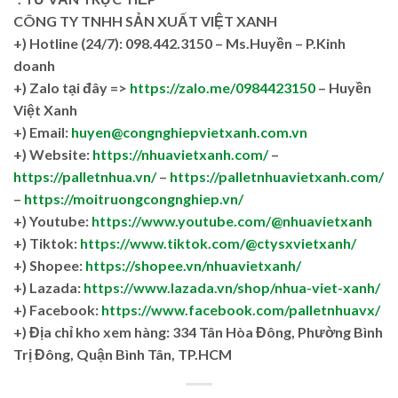
CÔNG TY TNHH SẢN XUẤT VIỆT XANH
+)
Hotline (24/7): 098.442.3150 – Ms.Huyền – P.Kinh
doanh
+)
Zalo tại đây =>
https://zalo.me/0984423150
– Huyền
Việt Xanh
+) Email:
huyen@congnghiepvietxanh.com.vn
+) Website:
https://nhuavietxanh.com/
–
https://palletnhua.vn/
–
https://palletnhuavietxanh.com/
–
https://moitruongcongnghiep.vn/
+) Youtube:
https://www.youtube.com/@nhuavietxanh
+) Tiktok:
https://www.tiktok.com/@ctysxvietxanh/
+) Shopee:
https://shopee.vn/nhuavietxanh/
+) Lazada:
https://www.lazada.vn/shop/nhua-viet-xanh/
+) Facebook:
https://www.facebook.com/palletnhuavx/
+)
Địa chỉ kho xem hàng: 334 Tân Hòa Đông, Phường Bình
Trị Đông, Quận Bình Tân, TP.HCM