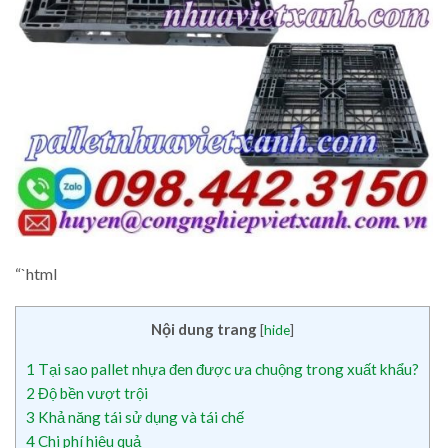
“`html
Nội dung trang
[
hide
]
1
Tại sao pallet nhựa đen được ưa chuộng trong xuất khẩu?
2
Độ bền vượt trội
3
Khả năng tái sử dụng và tái chế
4
Chi phí hiệu quả