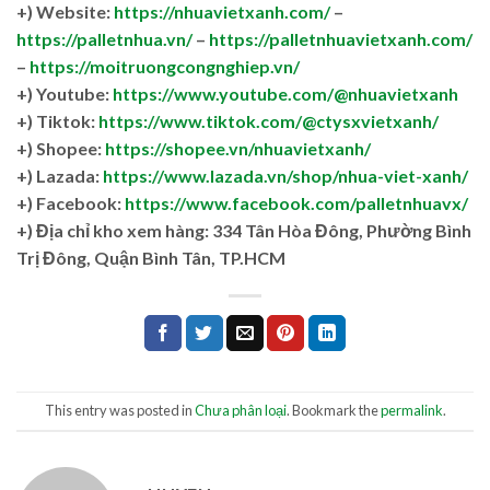
+) Website:
https://nhuavietxanh.com/
–
https://palletnhua.vn/
–
https://palletnhuavietxanh.com/
–
https://moitruongcongnghiep.vn/
+) Youtube:
https://www.youtube.com/@nhuavietxanh
+) Tiktok:
https://www.tiktok.com/@ctysxvietxanh/
+) Shopee:
https://shopee.vn/nhuavietxanh/
+) Lazada:
https://www.lazada.vn/shop/nhua-viet-xanh/
+) Facebook:
https://www.facebook.com/palletnhuavx/
+)
Địa chỉ kho xem hàng: 334 Tân Hòa Đông, Phường Bình
Trị Đông, Quận Bình Tân, TP.HCM
This entry was posted in
Chưa phân loại
. Bookmark the
permalink
.