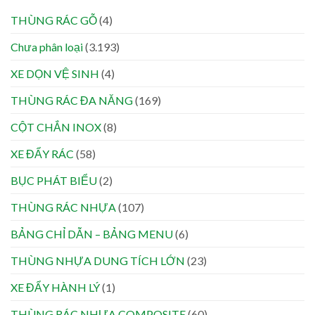
THÙNG RÁC GỖ
(4)
Chưa phân loại
(3.193)
XE DỌN VỆ SINH
(4)
THÙNG RÁC ĐA NĂNG
(169)
CỘT CHẮN INOX
(8)
XE ĐẨY RÁC
(58)
BỤC PHÁT BIỂU
(2)
THÙNG RÁC NHỰA
(107)
BẢNG CHỈ DẪN – BẢNG MENU
(6)
THÙNG NHỰA DUNG TÍCH LỚN
(23)
XE ĐẨY HÀNH LÝ
(1)
THÙNG RÁC NHỰA COMPOSITE
(60)