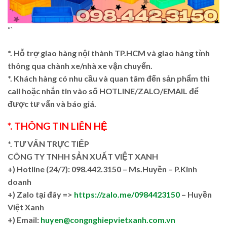
“`
*. Hỗ trợ giao hàng nội thành TP.HCM và giao hàng tỉnh
thông qua chành xe/nhà xe vận chuyển.
*. Khách hàng có nhu cầu và quan tâm đến sản phẩm thì
call hoặc nhắn tin vào số HOTLINE/ZALO/EMAIL để
được tư vấn và báo giá.
*. THÔNG TIN LIÊN HỆ
*. TƯ VẤN TRỰC TIẾP
CÔNG TY TNHH SẢN XUẤT VIỆT XANH
+)
Hotline (24/7): 098.442.3150 – Ms.Huyền – P.Kinh
doanh
+)
Zalo tại đây =>
https://zalo.me/0984423150
– Huyền
Việt Xanh
+) Email:
huyen@congnghiepvietxanh.com.vn