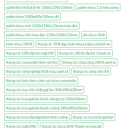
pallet liền khối pl16-lk 1200x1200x150mm
pallet nhựa 1.2 mét vuông
pallet nhựa 1000x600x100mm đỏ
pallet nhựa mới 1100x1100x125mm màu đen
pallet nhựa mới màu đen 1100x1100x125mm
phi nhựa 30 lít
tank nhựa 100 lít
thùng rác 70 lít đạp chân nhựa hdpe có bánh xe
thùng rác 120l nắp hở mgb140
thùng rác 240 lít nắp hở 2 bánh xe
thùng rác composite hình con thú
thùng rác công cộng 240 lít xanh lá
thùng rác công nghiệp 85 lít màu xanh lá
thùng rác công viên 85l
thùng rác hình chim cánh cụt nhựa composite
thùng rác inox chữ nhật gạt tàn 300x240x620mm
thùng rác inox gạt tàn thuốc dạng tròn 250x610mm
thùng rác inox gạt tàn thuốc vuông 240x240x620mm
thùng rác inox nắp bập bênh hình vuông
thùng rác inox tròn gạt tàn
thùng rác mgb240n
thùng rác nhựa 60 lít 4 bánh xe màu đỏ