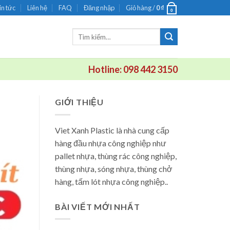
in tức
Liên hệ
FAQ
Đăng nhập
Giỏ hàng /
0
₫
0
Tìm
kiếm:
Hotline: 098 442 3150
GIỚI THIỆU
Viet Xanh Plastic là nhà cung cấp
hàng đầu nhựa công nghiệp như
pallet nhựa, thùng rác công nghiệp,
thùng nhựa, sóng nhựa, thùng chở
hàng, tấm lót nhựa công nghiệp..
BÀI VIẾT MỚI NHẤT