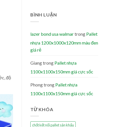
BÌNH LUẬN
lazer bond usa walmar
trong
Pallet
nhựa 1200x1000x120mm màu đen
giá rẻ
Giang
trong
Pallet nhựa
1100x1100x150mm giá cực sốc
ớc, độ
Phong
trong
Pallet nhựa
1100x1100x150mm giá cực sốc
TỪ KHÓA
chốt kết nối pallet sân khấu