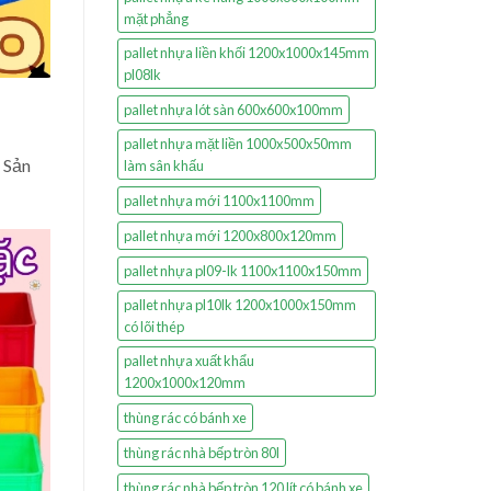
mặt phẳng
pallet nhựa liền khối 1200x1000x145mm
pl08lk
pallet nhựa lót sàn 600x600x100mm
pallet nhựa mặt liền 1000x500x50mm
. Sản
làm sân khấu
pallet nhựa mới 1100x1100mm
pallet nhựa mới 1200x800x120mm
pallet nhựa pl09-lk 1100x1100x150mm
pallet nhựa pl10lk 1200x1000x150mm
có lõi thép
pallet nhựa xuất khẩu
1200x1000x120mm
thùng rác có bánh xe
thùng rác nhà bếp tròn 80l
thùng rác nhà bếp tròn 120 lít có bánh xe