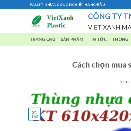
Skip
PALLET NHỰA CÔNG NGHIỆP HÀNG ĐẦU
to
CÔNG TY T
content
VIET XANH M
TRANG CHỦ
SẢN PHẨM
TIN TỨC
THÔNG T
Cách chọn mua s
POSTE
31
Th3