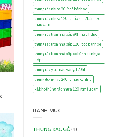
thùng rác nhựa 90 lít có bánh xe
thùng rác nhựa 120 lít nắp kín 2 bánh xe
màu cam
thùng rác tròn nhà bếp 80l nhựa hdpe
thùng rác tròn nhà bếp 120 lít có bánh xe
thùng rác tròn nhà bếp có bánh xe nhựa
hdpe
thùng rác y tế màu vàng 120 lít
thùng đựng rác 240 lít màu xanh lá
xả kho thùng rác nhựa 120 lít màu cam
g
DANH MỤC
THÙNG RÁC GỖ
(4)