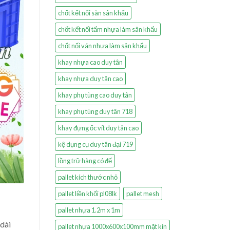
chốt kết nối sàn sân khấu
chốt kết nối tấm nhựa làm sân khấu
chốt nối ván nhựa làm sân khấu
khay nhựa cao duy tân
khay nhựa duy tân cao
khay phụ tùng cao duy tân
khay phụ tùng duy tân 718
khay đựng ốc vít duy tân cao
kệ dụng cụ duy tân đại 719
lồng trữ hàng có đế
pallet kích thước nhỏ
pallet liền khối pl08lk
pallet mesh
pallet nhựa 1.2m x 1m
dài
pallet nhựa 1000x600x100mm mặt kín