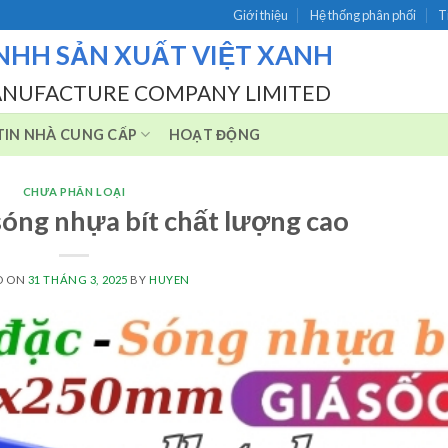
Giới thiệu
Hệ thống phân phối
T
NHH SẢN XUẤT VIỆT XANH
ANUFACTURE COMPANY LIMITED
IN NHÀ CUNG CẤP
HOẠT ĐỘNG
CHƯA PHÂN LOẠI
óng nhựa bít chất lượng cao
D ON
31 THÁNG 3, 2025
BY
HUYEN