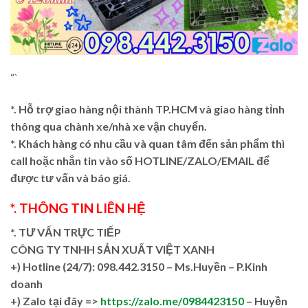
“`
*. Hỗ trợ giao hàng nội thành TP.HCM và giao hàng tỉnh
thông qua chành xe/nhà xe vận chuyển.
*. Khách hàng có nhu cầu và quan tâm đến sản phẩm thì
call hoặc nhắn tin vào số HOTLINE/ZALO/EMAIL để
được tư vấn và báo giá.
*. THÔNG TIN LIÊN HỆ
*. TƯ VẤN TRỰC TIẾP
CÔNG TY TNHH SẢN XUẤT VIỆT XANH
+)
Hotline (24/7): 098.442.3150 – Ms.Huyền – P.Kinh
doanh
+)
Zalo tại đây =>
https://zalo.me/0984423150
– Huyền