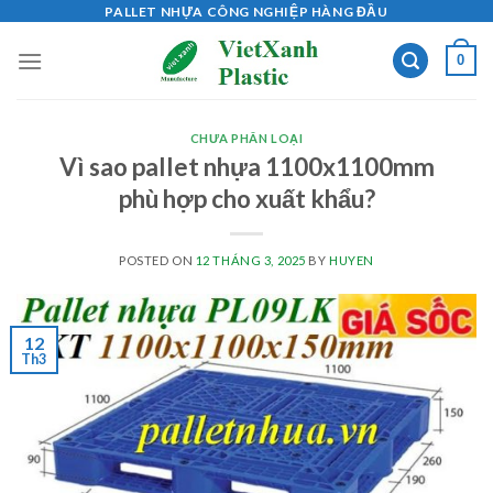
Skip
PALLET NHỰA CÔNG NGHIỆP HÀNG ĐẦU
to
0
content
CHƯA PHÂN LOẠI
Vì sao pallet nhựa 1100x1100mm
phù hợp cho xuất khẩu?
POSTED ON
12 THÁNG 3, 2025
BY
HUYEN
12
Th3