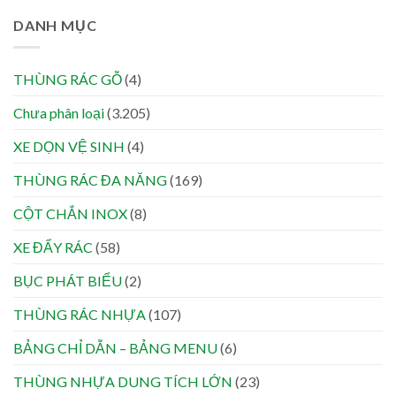
DANH MỤC
THÙNG RÁC GỖ
(4)
Chưa phân loại
(3.205)
XE DỌN VỆ SINH
(4)
THÙNG RÁC ĐA NĂNG
(169)
CỘT CHẮN INOX
(8)
XE ĐẨY RÁC
(58)
BỤC PHÁT BIỂU
(2)
THÙNG RÁC NHỰA
(107)
BẢNG CHỈ DẪN – BẢNG MENU
(6)
THÙNG NHỰA DUNG TÍCH LỚN
(23)