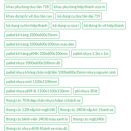
khay phụ tùng duy tân 718
khay phụ tùng hiệp thành size m
khay đựng ốc vít duy tân cao
kệ dụng cụ duy tân đại 719
kệ dụng cụ lớn hiệp thành
kệ dụng cụ size l
kệ đựng ốc vít hiệp thành
pallet kê hàng 1000x600x35mm
pallet kê hàng 1000x600x100mm màu đen
pallet kê hàng pl04ls 100x600x100mm
pallet nhựa 1.2m x 1m
pallet nhựa 1000x600x100mm đỏ
pallet nhựa không chân mặt liền 1000x600x35mm nhựa nguyên sinh
pallet nhựa mới 1100x1100mm
pallet nhựa pl09-lk 1100x1100x150mm
phi nhựa 30 lít
thùng rác 70 lít đạp chân nhựa hdpe có bánh xe
thùng rác 120l nắp hở mgb140
thùng rác 240 lít nắp hở 2 bánh xe
thùng rác bệnh viện 240 lít màu xanh lá
thùng rác mgb240n
thùng rác nhựa 60 lít 4 bánh xe màu đỏ