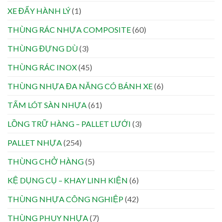
XE ĐẨY HÀNH LÝ
(1)
THÙNG RÁC NHỰA COMPOSITE
(60)
THÙNG ĐỰNG DÙ
(3)
THÙNG RÁC INOX
(45)
THÙNG NHỰA ĐA NĂNG CÓ BÁNH XE
(6)
TẤM LÓT SÀN NHỰA
(61)
LỒNG TRỮ HÀNG – PALLET LƯỚI
(3)
PALLET NHỰA
(254)
THÙNG CHỞ HÀNG
(5)
KỆ DỤNG CỤ – KHAY LINH KIỆN
(6)
THÙNG NHỰA CÔNG NGHIỆP
(42)
THÙNG PHUY NHỰA
(7)