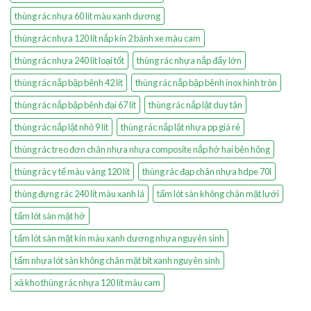
thùng rác nhựa 60 lít màu xanh dương
thùng rác nhựa 120 lít nắp kín 2 bánh xe màu cam
thùng rác nhựa 240 lít loại tốt
thùng rác nhựa nắp đẩy lớn
thùng rác nắp bập bênh 42 lít
thùng rác nắp bập bênh inox hình tròn
thùng rác nắp bập bênh đại 67 lít
thùng rác nắp lật duy tân
thùng rác nắp lật nhỏ 9 lít
thùng rác nắp lật nhựa pp giá rẻ
thùng rác treo đơn chân nhựa nhựa composite nắp hở hai bên hông
thùng rác y tế màu vàng 120 lít
thùng rác đạp chân nhựa hdpe 70l
thùng đựng rác 240 lít màu xanh lá
tấm lót sàn không chân mặt lưới
tấm lót sàn mặt hở
tấm lót sàn mặt kín màu xanh dương nhựa nguyên sinh
tấm nhựa lót sàn không chân mặt bít xanh nguyên sinh
xả kho thùng rác nhựa 120 lít màu cam