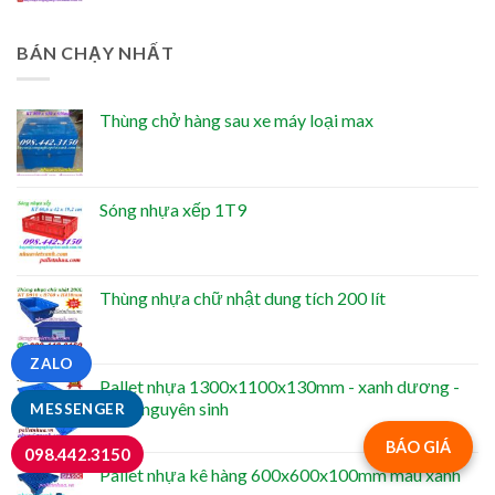
BÁN CHẠY NHẤT
Thùng chở hàng sau xe máy loại max
Sóng nhựa xếp 1T9
Thùng nhựa chữ nhật dung tích 200 lít
ZALO
Pallet nhựa 1300x1100x130mm - xanh dương -
nhựa nguyên sinh
MESSENGER
BÁO GIÁ
098.442.3150
Pallet nhựa kê hàng 600x600x100mm màu xanh