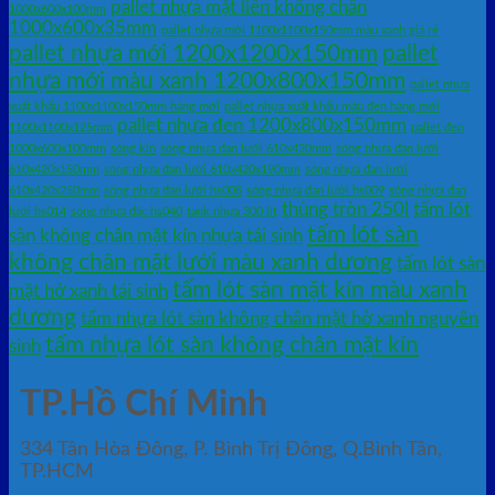
pallet nhựa mặt liền không chân
1000x600x100mm
1000x600x35mm
pallet nhựa mới 1100x1100x150mm màu xanh giá rẻ
pallet nhựa mới 1200x1200x150mm
pallet
nhựa mới màu xanh 1200x800x150mm
pallet nhựa
xuất khẩu 1100x1100x150mm hàng mới
pallet nhựa xuất khẩu màu đen hàng mới
pallet nhựa đen 1200x800x150mm
1100x1100x125mm
pallet đen
1000x600x100mm
sóng kín
sóng nhựa đan lưới 610x420mm
sóng nhựa đan lưới
610x420x150mm
sóng nhựa đan lưới 610x420x190mm
sóng nhựa đan lưới
610x420x250mm
sóng nhựa đan lưới hs008
sóng nhựa đan lưới hs009
sóng nhựa đan
thùng tròn 250l
tấm lót
lưới hs014
sóng nhựa đặc hs040
tank nhựa 300 lít
tấm lót sàn
sàn không chân mặt kín nhựa tái sinh
không chân mặt lưới màu xanh dương
tấm lót sàn
tấm lót sàn mặt kín màu xanh
mặt hở xanh tái sinh
dương
tấm nhựa lót sàn không chân mặt hở xanh nguyên
tấm nhựa lót sàn không chân mặt kín
sinh
TP.Hồ Chí Minh
334 Tân Hòa Đông, P. Bình Trị Đông, Q.Bình Tân,
TP.HCM