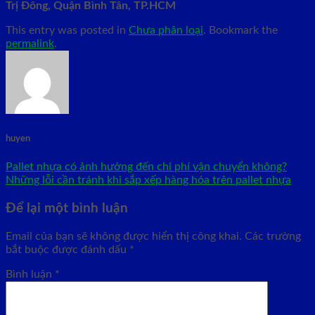
Trị Đông, Quận Bình Tân, TP.HCM
This entry was posted in
Chưa phân loại
. Bookmark the
permalink
.
huyen
Pallet nhựa có ảnh hưởng đến chi phí vận chuyển không?
Những lỗi cần tránh khi sắp xếp hàng hóa trên pallet nhựa
Để lại một bình luận
Email của bạn sẽ không được hiển thị công khai.
Các trường
bắt buộc được đánh dấu
*
Bình luận
*