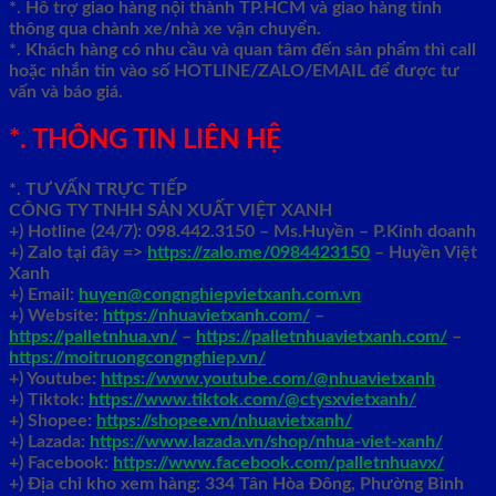
*. Hỗ trợ giao hàng nội thành TP.HCM và giao hàng tỉnh
thông qua chành xe/nhà xe vận chuyển.
*. Khách hàng có nhu cầu và quan tâm đến sản phẩm thì call
hoặc nhắn tin vào số HOTLINE/ZALO/EMAIL để được tư
vấn và báo giá.
*. THÔNG TIN LIÊN HỆ
*. TƯ VẤN TRỰC TIẾP
CÔNG TY TNHH SẢN XUẤT VIỆT XANH
+)
Hotline (24/7): 098.442.3150 – Ms.Huyền – P.Kinh doanh
+)
Zalo tại đây =>
https://zalo.me/0984423150
– Huyền Việt
Xanh
+) Email:
huyen@congnghiepvietxanh.com.vn
+) Website:
https://nhuavietxanh.com/
–
https://palletnhua.vn/
–
https://palletnhuavietxanh.com/
–
https://moitruongcongnghiep.vn/
+) Youtube:
https://www.youtube.com/@nhuavietxanh
+) Tiktok:
https://www.tiktok.com/@ctysxvietxanh/
+) Shopee:
https://shopee.vn/nhuavietxanh/
+) Lazada:
https://www.lazada.vn/shop/nhua-viet-xanh/
+) Facebook:
https://www.facebook.com/palletnhuavx/
+)
Địa chỉ kho xem hàng: 334 Tân Hòa Đông, Phường Bình