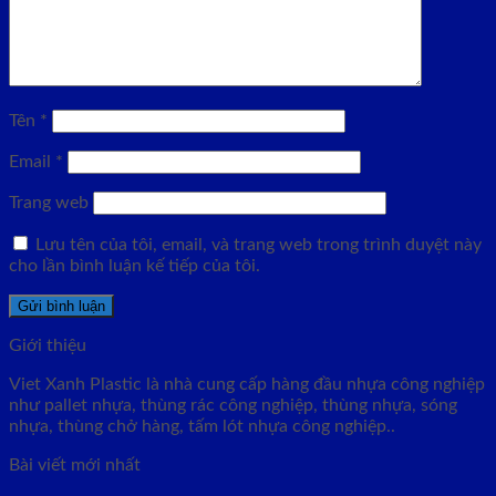
Tên
*
Email
*
Trang web
Lưu tên của tôi, email, và trang web trong trình duyệt này
cho lần bình luận kế tiếp của tôi.
Giới thiệu
Viet Xanh Plastic là nhà cung cấp hàng đầu nhựa công nghiệp
như pallet nhựa, thùng rác công nghiệp, thùng nhựa, sóng
nhựa, thùng chở hàng, tấm lót nhựa công nghiệp..
Bài viết mới nhất