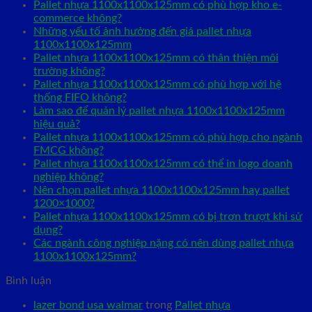
Pallet nhựa 1100x1100x125mm có phù hợp kho e-
commerce không?
Những yếu tố ảnh hưởng đến giá pallet nhựa
1100x1100x125mm
Pallet nhựa 1100x1100x125mm có thân thiện môi
trường không?
Pallet nhựa 1100x1100x125mm có phù hợp với hệ
thống FIFO không?
Làm sao để quản lý pallet nhựa 1100x1100x125mm
hiệu quả?
Pallet nhựa 1100x1100x125mm có phù hợp cho ngành
FMCG không?
Pallet nhựa 1100x1100x125mm có thể in logo doanh
nghiệp không?
Nên chọn pallet nhựa 1100x1100x125mm hay pallet
1200×1000?
Pallet nhựa 1100x1100x125mm có bị trơn trượt khi sử
dụng?
Các ngành công nghiệp nặng có nên dùng pallet nhựa
1100x1100x125mm?
Bình luận
lazer bond usa walmar
trong
Pallet nhựa