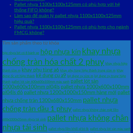
Pallet nhựa 1100x1100x125mm có phù hợp với hệ
thống FIFO không?
Làm sao để quản lý pallet nhựa 1100x1100x125mm
hiệu quả?
Pallet nhựa 1100x1100x125mm có phù hợp cho ngành
FMCG không?
Tìm sản phẩm theo từ khóa
khay nhựa
hộp nhựa kín
hộp nhựa bít có 8 bánh xe
chống tràn hóa chất 2 phuy
khay nhựa hiệp
khay phụ tùng a6
thành size m
khay phụ tùng hiệp thành trung size m
khay
kệ dụng cụ a9
đựng ốc vít hiệp thành
kệ dụng cụ size m
kệ dụng cụ trung hiệp
pallet lót sàn
thành
pallet lót sàn 600x600x100mm màu xanh
1000x600x100mm pl04ls
pallet nhựa 1000x600x100mm
pl04ls đỏ
pallet nhựa 1200x1000x150mm hàng mới
pallet
pallet nhựa
nhựa chống tràn 1300x680x150mm
chống tràn dầu 1 phuy
pallet nhựa không chân mặt liền
pallet nhựa không chân
600x1000x35mm nhựa tái sinh
nhựa tái sinh
pallet nhựa liền khối pl16-lk
pallet nhựa lót sàn màu xanh