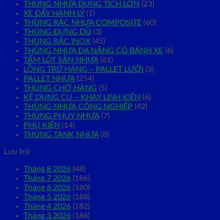
THÙNG NHỰA DUNG TÍCH LỚN
(23)
XE ĐẨY HÀNH LÝ
(1)
THÙNG RÁC NHỰA COMPOSITE
(60)
THÙNG ĐỰNG DÙ
(3)
THÙNG RÁC INOX
(45)
THÙNG NHỰA ĐA NĂNG CÓ BÁNH XE
(6)
TẤM LÓT SÀN NHỰA
(61)
LỒNG TRỮ HÀNG – PALLET LƯỚI
(3)
PALLET NHỰA
(254)
THÙNG CHỞ HÀNG
(5)
KỆ DỤNG CỤ – KHAY LINH KIỆN
(6)
THÙNG NHỰA CÔNG NGHIỆP
(42)
THÙNG PHUY NHỰA
(7)
PHỤ KIỆN
(14)
THÙNG TANK NHỰA
(8)
Lưu trữ
Tháng 8 2026
(48)
Tháng 7 2026
(186)
Tháng 6 2026
(180)
Tháng 5 2026
(188)
Tháng 4 2026
(182)
Tháng 3 2026
(186)