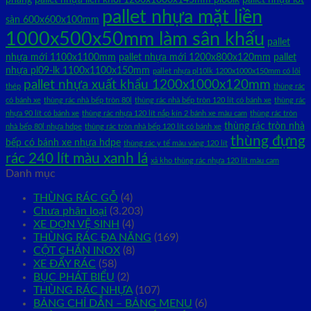
pallet nhựa mặt liền
sàn 600x600x100mm
1000x500x50mm làm sân khấu
pallet
nhựa mới 1100x1100mm
pallet nhựa mới 1200x800x120mm
pallet
nhựa pl09-lk 1100x1100x150mm
pallet nhựa pl10lk 1200x1000x150mm có lõi
pallet nhựa xuất khẩu 1200x1000x120mm
thép
thùng rác
có bánh xe
thùng rác nhà bếp tròn 80l
thùng rác nhà bếp tròn 120 lít có bánh xe
thùng rác
nhựa 90 lít có bánh xe
thùng rác nhựa 120 lít nắp kín 2 bánh xe màu cam
thùng rác tròn
thùng rác tròn nhà
nhà bếp 80l nhựa hdpe
thùng rác tròn nhà bếp 120 lít có bánh xe
thùng đựng
bếp có bánh xe nhựa hdpe
thùng rác y tế màu vàng 120 lít
rác 240 lít màu xanh lá
xả kho thùng rác nhựa 120 lít màu cam
Danh mục
THÙNG RÁC GỖ
(4)
Chưa phân loại
(3.203)
XE DỌN VỆ SINH
(4)
THÙNG RÁC ĐA NĂNG
(169)
CỘT CHẮN INOX
(8)
XE ĐẨY RÁC
(58)
BỤC PHÁT BIỂU
(2)
THÙNG RÁC NHỰA
(107)
BẢNG CHỈ DẪN – BẢNG MENU
(6)