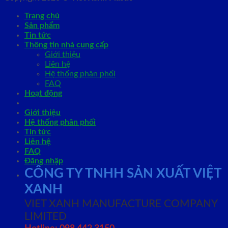
Trang chủ
Sản phẩm
Tin tức
Thông tin nhà cung cấp
Giới thiệu
Liên hệ
Hệ thống phân phối
FAQ
Hoạt động
Giới thiệu
Hệ thống phân phối
Tin tức
Liên hệ
FAQ
Đăng nhập
CÔNG TY TNHH SẢN XUẤT VIỆT
XANH
VIET XANH MANUFACTURE COMPANY
LIMITED