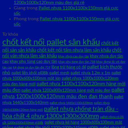
1200x1000x120mm màu đen giá rẻ
Giang
trong
Pallet nhựa 1100x1100x150mm giá cực
sốc
Phong
trong
Pallet nhựa 1100x1100x150mm giá cực
sốc
Từ khóa
chốt kết nối pallet sân khấu
chốt kết
nối sàn sân khấu
chốt kết nối tấm nhựa làm sân khấu
chốt
nối ván nhựa làm sân khấu
khay nhựa duy tân
khay nhựa cao duy tân
cao
khay phụ tùng cao duy tân
khay phụ tùng duy tân 718
khay đựng ốc vít duy
pallet kích thước
lồng trữ hàng có đế
tân cao
kệ dụng cụ duy tân đại 719
nhỏ
pallet liền khối pl08lk
pallet mesh
pallet nhựa 1.2m x 1m
pallet
nhựa 1000x600x100mm mặt kín
pallet nhựa 1000x1000x120mm
pallet nhựa 1100x1100x120mm hàng mới
màu đen hàng mới
pallet
màu đen
pallet nhựa 1200x800x120mm hàng mới màu đen
nhựa 1200x1000x120mm màu đen đan thanh
pallet
nhựa 1440x1100x140mm
pallet nhựa 1465x1100x120mm
pallet nhựa
pallet nhựa chống tràn dầu -
1465x1100x120mm hàng mới
hóa chất 4 phuy 1300x1300x300mm
pallet nhựa có lõi
pallet nhựa kê hàng 1000x600x100mm mặt
sắt 1200x1000x150mm pl10lk
phẳng
pallet nhựa liền khối 1200x1000x145mm pl08lk
pallet nhựa lót