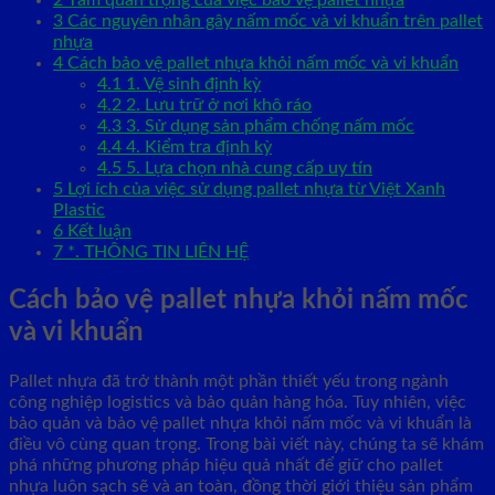
3
Các nguyên nhân gây nấm mốc và vi khuẩn trên pallet
nhựa
4
Cách bảo vệ pallet nhựa khỏi nấm mốc và vi khuẩn
4.1
1. Vệ sinh định kỳ
4.2
2. Lưu trữ ở nơi khô ráo
4.3
3. Sử dụng sản phẩm chống nấm mốc
4.4
4. Kiểm tra định kỳ
4.5
5. Lựa chọn nhà cung cấp uy tín
5
Lợi ích của việc sử dụng pallet nhựa từ Việt Xanh
Plastic
6
Kết luận
7
*. THÔNG TIN LIÊN HỆ
Cách bảo vệ pallet nhựa khỏi nấm mốc
và vi khuẩn
Pallet nhựa đã trở thành một phần thiết yếu trong ngành
công nghiệp logistics và bảo quản hàng hóa. Tuy nhiên, việc
bảo quản và bảo vệ pallet nhựa khỏi nấm mốc và vi khuẩn là
điều vô cùng quan trọng. Trong bài viết này, chúng ta sẽ khám
phá những phương pháp hiệu quả nhất để giữ cho pallet
nhựa luôn sạch sẽ và an toàn, đồng thời giới thiệu sản phẩm