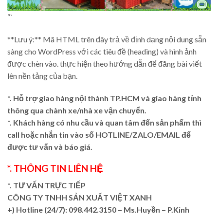
“`
**Lưu ý:** Mã HTML trên đây trả về định dạng nội dung sẵn
sàng cho WordPress với các tiêu đề (heading) và hình ảnh
được chèn vào. thực hiện theo hướng dẫn để đăng bài viết
lên nền tảng của bạn.
*. Hỗ trợ giao hàng nội thành TP.HCM và giao hàng tỉnh
thông qua chành xe/nhà xe vận chuyển.
*. Khách hàng có nhu cầu và quan tâm đến sản phẩm thì
call hoặc nhắn tin vào số HOTLINE/ZALO/EMAIL để
được tư vấn và báo giá.
*. THÔNG TIN LIÊN HỆ
*. TƯ VẤN TRỰC TIẾP
CÔNG TY TNHH SẢN XUẤT VIỆT XANH
+)
Hotline (24/7): 098.442.3150 – Ms.Huyền – P.Kinh