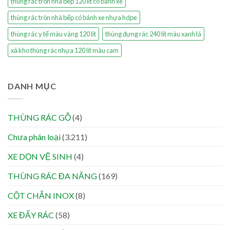
thùng rác tròn nhà bếp 120 lít có bánh xe
thùng rác tròn nhà bếp có bánh xe nhựa hdpe
thùng rác y tế màu vàng 120 lít
thùng đựng rác 240 lít màu xanh lá
xả kho thùng rác nhựa 120 lít màu cam
DANH MỤC
THÙNG RÁC GỖ
(4)
Chưa phân loại
(3.211)
XE DỌN VỆ SINH
(4)
THÙNG RÁC ĐA NĂNG
(169)
CỘT CHẮN INOX
(8)
XE ĐẨY RÁC
(58)