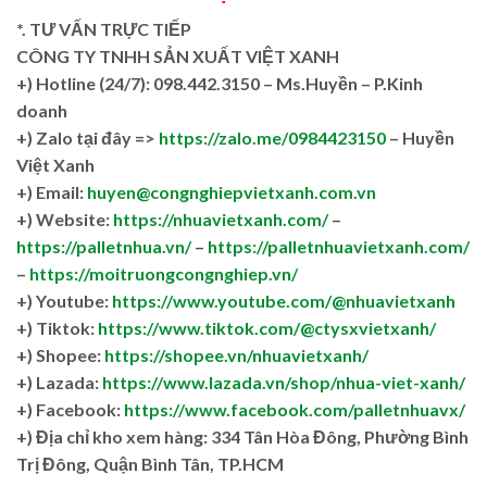
*. TƯ VẤN TRỰC TIẾP
CÔNG TY TNHH SẢN XUẤT VIỆT XANH
+)
Hotline (24/7): 098.442.3150 – Ms.Huyền – P.Kinh
doanh
+)
Zalo tại đây =>
https://zalo.me/0984423150
– Huyền
Việt Xanh
+) Email:
huyen@congnghiepvietxanh.com.vn
+) Website:
https://nhuavietxanh.com/
–
https://palletnhua.vn/
–
https://palletnhuavietxanh.com/
–
https://moitruongcongnghiep.vn/
+) Youtube:
https://www.youtube.com/@nhuavietxanh
+) Tiktok:
https://www.tiktok.com/@ctysxvietxanh/
+) Shopee:
https://shopee.vn/nhuavietxanh/
+) Lazada:
https://www.lazada.vn/shop/nhua-viet-xanh/
+) Facebook:
https://www.facebook.com/palletnhuavx/
+)
Địa chỉ kho xem hàng: 334 Tân Hòa Đông, Phường Bình
Trị Đông, Quận Bình Tân, TP.HCM