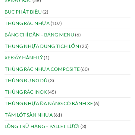
XE ĐẨY RÁC
(58)
BỤC PHÁT BIỂU
(2)
THÙNG RÁC NHỰA
(107)
BẢNG CHỈ DẪN – BẢNG MENU
(6)
THÙNG NHỰA DUNG TÍCH LỚN
(23)
XE ĐẨY HÀNH LÝ
(1)
THÙNG RÁC NHỰA COMPOSITE
(60)
THÙNG ĐỰNG DÙ
(3)
THÙNG RÁC INOX
(45)
THÙNG NHỰA ĐA NĂNG CÓ BÁNH XE
(6)
TẤM LÓT SÀN NHỰA
(61)
LỒNG TRỮ HÀNG – PALLET LƯỚI
(3)