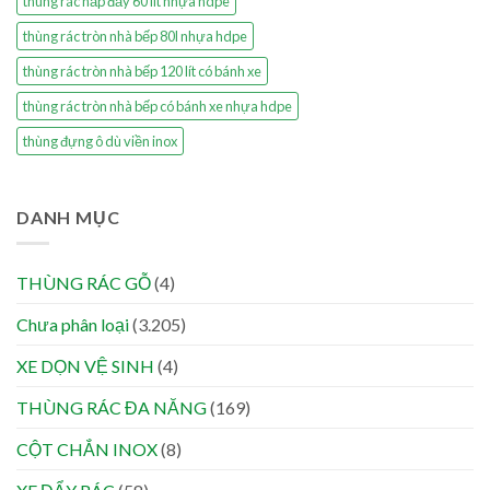
thùng rác nắp đẩy 60 lít nhựa hdpe
thùng rác tròn nhà bếp 80l nhựa hdpe
thùng rác tròn nhà bếp 120 lít có bánh xe
thùng rác tròn nhà bếp có bánh xe nhựa hdpe
thùng đựng ô dù viền inox
DANH MỤC
THÙNG RÁC GỖ
(4)
Chưa phân loại
(3.205)
XE DỌN VỆ SINH
(4)
THÙNG RÁC ĐA NĂNG
(169)
CỘT CHẮN INOX
(8)