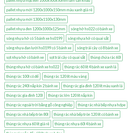
pallet nhựa mặt liền 1000x500x50mm làm sân khấu
pallet nhựa mới 1200x1000x150mm màu xanh giá rẻ
pallet nhựa mới 1300x1100x130mm
pallet nhựa đen 1200x1000x125mm
sóng hở hs022 có bánh xe
sóng nhựa hở có 5 bánh xe hs0199
sóng nhựa hở có quai sắt
sóng nhựa đan lưới hs0199 có 5 bánh xe
sóng trái cây có 8 bánh xe
sọt nhựa hở có bánh xe
sọt trái cây có quai sắt
thùng chứa rác 60l
thùng nhựa hở có bánh xe hs022
thùng rác 60 lít 4 bánh xe xanh lá
thùng rác 100l có đế
thùng rác 120 lít màu vàng
thùng rác 240l nắp kín 2 bánh xe
thùng rác gia đình 120 lít màu xanh lá
thùng rác gia đình 120l
thùng rác lớn 120 lít nắp kín
thùng rác ngoài trời bằng gỗ công nghiệp
thùng rác nhà bếp nhựa hdpe
thùng rác nhà bếp tròn 80l
thùng rác nhà bếp tròn 120 lít có bánh xe
thùng rác nhựa 60 lít giá rẻ
thùng rác nhựa 60l 4 bánh xe