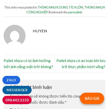
This entry was posted in
THÙNG NHỰA DUNG TÍCH LỚN
,
THÙNG NHỰA
CÔNG NGHIỆP
. Bookmark the
permalink
.
HUYEN
Pallet nhựa có bị ảnh hưởng
Pallet nhựa có an toàn khi lưu
bởi ánh nắng mặt trời không?
trữ thực phẩm tươi sống?
ZALO
Để lại một bình luận
MESSENGER
Email của bạn sẽ không được hiển thị công khai.
Các
BÁO GIÁ
098.442.3150
trường bắt buộc được đánh dấu
*