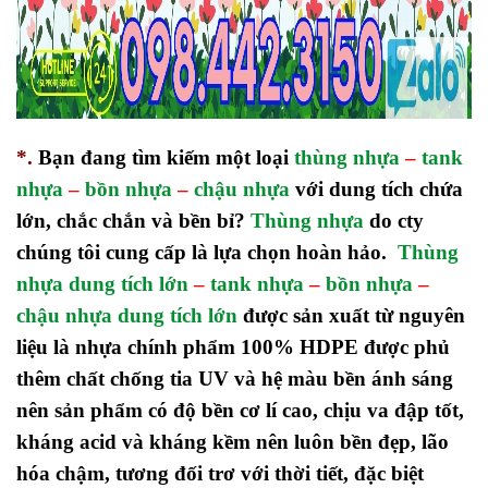
*.
Bạn đang tìm kiếm một loại
thùng nhựa
–
tank
nhựa
–
bồn nhựa
–
chậu nhựa
với dung tích chứa
lớn, chắc chắn và bền bỉ?
Thùng nhựa
do cty
chúng tôi cung cấp là lựa chọn hoàn hảo.
Thùng
nhựa dung tích lớn
–
tank nhựa
–
bồn nhựa
–
chậu nhựa dung tích lớn
được sản xuất từ nguyên
liệu là nhựa chính phẩm 100% HDPE được phủ
thêm chất chống tia UV và hệ màu bền ánh sáng
nên sản phẩm có độ bền cơ lí cao, chịu va đập tốt,
kháng acid và kháng kềm nên luôn bền đẹp, lão
hóa chậm, tương đối trơ với thời tiết, đặc biệt