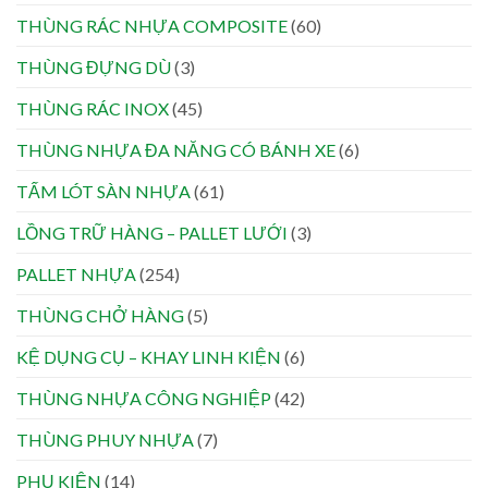
THÙNG RÁC NHỰA COMPOSITE
(60)
THÙNG ĐỰNG DÙ
(3)
THÙNG RÁC INOX
(45)
THÙNG NHỰA ĐA NĂNG CÓ BÁNH XE
(6)
TẤM LÓT SÀN NHỰA
(61)
LỒNG TRỮ HÀNG – PALLET LƯỚI
(3)
PALLET NHỰA
(254)
THÙNG CHỞ HÀNG
(5)
KỆ DỤNG CỤ – KHAY LINH KIỆN
(6)
THÙNG NHỰA CÔNG NGHIỆP
(42)
THÙNG PHUY NHỰA
(7)
PHỤ KIỆN
(14)