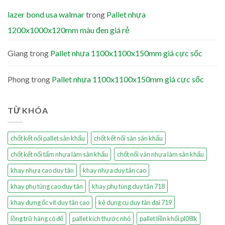
lazer bond usa walmar
trong
Pallet nhựa
1200x1000x120mm màu đen giá rẻ
Giang
trong
Pallet nhựa 1100x1100x150mm giá cực sốc
Phong
trong
Pallet nhựa 1100x1100x150mm giá cực sốc
TỪ KHÓA
chốt kết nối pallet sân khấu
chốt kết nối sàn sân khấu
chốt kết nối tấm nhựa làm sân khấu
chốt nối ván nhựa làm sân khấu
khay nhựa cao duy tân
khay nhựa duy tân cao
khay phụ tùng cao duy tân
khay phụ tùng duy tân 718
khay đựng ốc vít duy tân cao
kệ dụng cụ duy tân đại 719
lồng trữ hàng có đế
pallet kích thước nhỏ
pallet liền khối pl08lk