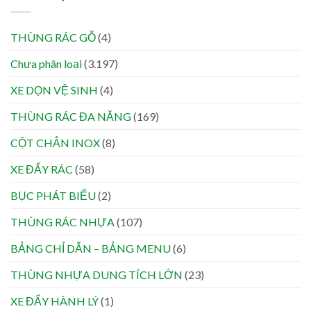
THÙNG RÁC GỖ
(4)
Chưa phân loại
(3.197)
XE DỌN VỆ SINH
(4)
THÙNG RÁC ĐA NĂNG
(169)
CỘT CHẮN INOX
(8)
XE ĐẨY RÁC
(58)
BỤC PHÁT BIỂU
(2)
THÙNG RÁC NHỰA
(107)
BẢNG CHỈ DẪN – BẢNG MENU
(6)
THÙNG NHỰA DUNG TÍCH LỚN
(23)
XE ĐẨY HÀNH LÝ
(1)