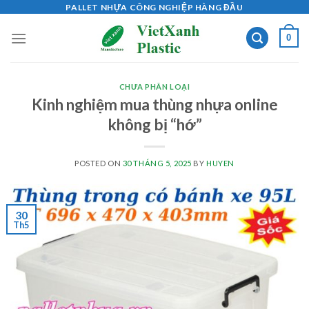
Skip
PALLET NHỰA CÔNG NGHIỆP HÀNG ĐẦU
to
0
content
CHƯA PHÂN LOẠI
Kinh nghiệm mua thùng nhựa online
không bị “hớ”
POSTED ON
30 THÁNG 5, 2025
BY
HUYEN
30
Th5