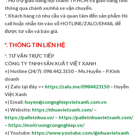
*. Hỗ trợ giao hàng nội thành TP.HCM và giao hàng tỉnh
thông qua chành xe/nhà xe vận chuyển.
*. Khách hàng có nhu cầu và quan tâm đến sản phẩm thì
call hoặc nhắn tin vào số HOTLINE/ZALO/EMAIL để
được tư vấn và báo giá.
*. THÔNG TIN LIÊN HỆ
*. TƯ VẤN TRỰC TIẾP
CÔNG TY TNHH SẢN XUẤT VIỆT XANH
+)
Hotline (24/7): 098.442.3150 – Ms.Huyền – P.Kinh
doanh
+)
Zalo tại đây =>
https://zalo.me/0984423150
– Huyền
Việt Xanh
+) Email:
huyen@congnghiepvietxanh.com.vn
+) Website:
https://nhuavietxanh.com/
–
https://palletnhua.vn/
–
https://palletnhuavietxanh.com/
–
https://moitruongcongnghiep.vn/
+) Youtube:
https://www.youtube.com/@nhuavietxanh