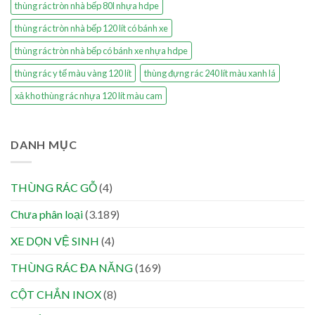
thùng rác tròn nhà bếp 80l nhựa hdpe
thùng rác tròn nhà bếp 120 lít có bánh xe
thùng rác tròn nhà bếp có bánh xe nhựa hdpe
thùng rác y tế màu vàng 120 lít
thùng đựng rác 240 lít màu xanh lá
xả kho thùng rác nhựa 120 lít màu cam
DANH MỤC
THÙNG RÁC GỖ
(4)
Chưa phân loại
(3.189)
XE DỌN VỆ SINH
(4)
THÙNG RÁC ĐA NĂNG
(169)
CỘT CHẮN INOX
(8)