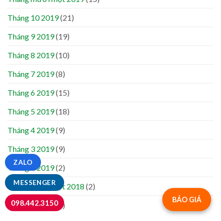
Tháng 10 2019
(21)
Tháng 9 2019
(19)
Tháng 8 2019
(10)
Tháng 7 2019
(8)
Tháng 6 2019
(15)
Tháng 5 2019
(18)
Tháng 4 2019
(9)
Tháng 3 2019
(9)
ZALO
Tháng 2 2019
(2)
MESSENGER
Tháng mười một 2018
(2)
BÁO GIÁ
098.442.3150
Tháng 7 2018
(2)