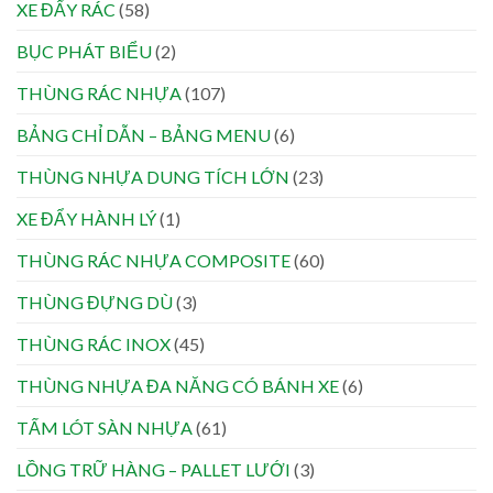
XE ĐẨY RÁC
(58)
BỤC PHÁT BIỂU
(2)
THÙNG RÁC NHỰA
(107)
BẢNG CHỈ DẪN – BẢNG MENU
(6)
THÙNG NHỰA DUNG TÍCH LỚN
(23)
XE ĐẨY HÀNH LÝ
(1)
THÙNG RÁC NHỰA COMPOSITE
(60)
THÙNG ĐỰNG DÙ
(3)
THÙNG RÁC INOX
(45)
THÙNG NHỰA ĐA NĂNG CÓ BÁNH XE
(6)
TẤM LÓT SÀN NHỰA
(61)
LỒNG TRỮ HÀNG – PALLET LƯỚI
(3)