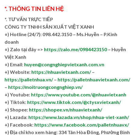
*. THÔNG TIN LIÊN HỆ
*. TƯ VẤN TRỰC TIẾP
CÔNG TY TNHH SẢN XUẤT VIỆT XANH
+)
Hotline (24/7): 098.442.3150 – Ms.Huyền – P.Kinh
doanh
+)
Zalo tại đây =>
https://zalo.me/0984423150
– Huyền
Việt Xanh
+) Email:
huyen@congnghiepvietxanh.com.vn
+) Website:
https://nhuavietxanh.com/
–
https://palletnhua.vn/
–
https://palletnhuavietxanh.com/
–
https://moitruongcongnghiep.vn/
+) Youtube:
https://www.youtube.com/@nhuavietxanh
+) Tiktok:
https://www.tiktok.com/@ctysxvietxanh/
+) Shopee:
https://shopee.vn/nhuavietxanh/
+) Lazada:
https://www.lazada.vn/shop/nhua-viet-xanh/
+) Facebook:
https://www.facebook.com/palletnhuavx/
+)
Địa chỉ kho xem hàng: 334 Tân Hòa Đông, Phường Bình