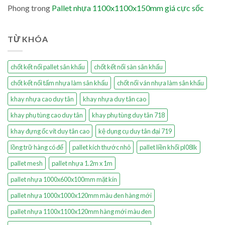
Phong
trong
Pallet nhựa 1100x1100x150mm giá cực sốc
TỪ KHÓA
chốt kết nối pallet sân khấu
chốt kết nối sàn sân khấu
chốt kết nối tấm nhựa làm sân khấu
chốt nối ván nhựa làm sân khấu
khay nhựa cao duy tân
khay nhựa duy tân cao
khay phụ tùng cao duy tân
khay phụ tùng duy tân 718
khay đựng ốc vít duy tân cao
kệ dụng cụ duy tân đại 719
lồng trữ hàng có đế
pallet kích thước nhỏ
pallet liền khối pl08lk
pallet mesh
pallet nhựa 1.2m x 1m
pallet nhựa 1000x600x100mm mặt kín
pallet nhựa 1000x1000x120mm màu đen hàng mới
pallet nhựa 1100x1100x120mm hàng mới màu đen