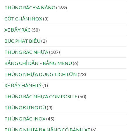
THÙNG RÁC ĐA NĂNG
(169)
CỘT CHẮN INOX
(8)
XE ĐẨY RÁC
(58)
BỤC PHÁT BIỂU
(2)
THÙNG RÁC NHỰA
(107)
BẢNG CHỈ DẪN – BẢNG MENU
(6)
THÙNG NHỰA DUNG TÍCH LỚN
(23)
XE ĐẨY HÀNH LÝ
(1)
THÙNG RÁC NHỰA COMPOSITE
(60)
THÙNG ĐỰNG DÙ
(3)
THÙNG RÁC INOX
(45)
THÙNG NHỰA ĐA NĂNG CÓ BÁNH XE
(6)