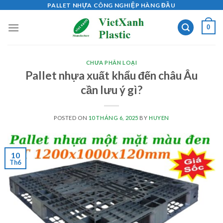
Skip
PALLET NHỰA CÔNG NGHIỆP HÀNG ĐẦU
to
0
content
CHƯA PHÂN LOẠI
Pallet nhựa xuất khẩu đến châu Âu
cần lưu ý gì?
POSTED ON
10 THÁNG 6, 2025
BY
HUYEN
10
Th6