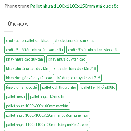
Phong
trong
Pallet nhựa 1100x1100x150mm giá cực sốc
TỪ KHÓA
chốt kết nối pallet sân khấu
chốt kết nối sàn sân khấu
chốt kết nối tấm nhựa làm sân khấu
chốt nối ván nhựa làm sân khấu
khay nhựa cao duy tân
khay nhựa duy tân cao
khay phụ tùng cao duy tân
khay phụ tùng duy tân 718
khay đựng ốc vít duy tân cao
kệ dụng cụ duy tân đại 719
lồng trữ hàng có đế
pallet kích thước nhỏ
pallet liền khối pl08lk
pallet mesh
pallet nhựa 1.2m x 1m
pallet nhựa 1000x600x100mm mặt kín
pallet nhựa 1000x1000x120mm màu đen hàng mới
pallet nhựa 1100x1100x120mm hàng mới màu đen