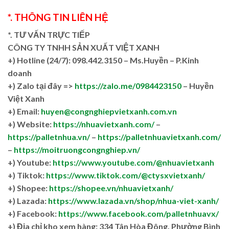
*. THÔNG TIN LIÊN HỆ
*. TƯ VẤN TRỰC TIẾP
CÔNG TY TNHH SẢN XUẤT VIỆT XANH
+)
Hotline (24/7): 098.442.3150 – Ms.Huyền – P.Kinh
doanh
+)
Zalo tại đây =>
https://zalo.me/0984423150
– Huyền
Việt Xanh
+) Email:
huyen@congnghiepvietxanh.com.vn
+) Website:
https://nhuavietxanh.com/
–
https://palletnhua.vn/
–
https://palletnhuavietxanh.com/
–
https://moitruongcongnghiep.vn/
+) Youtube:
https://www.youtube.com/@nhuavietxanh
+) Tiktok:
https://www.tiktok.com/@ctysxvietxanh/
+) Shopee:
https://shopee.vn/nhuavietxanh/
+) Lazada:
https://www.lazada.vn/shop/nhua-viet-xanh/
+) Facebook:
https://www.facebook.com/palletnhuavx/
+)
Địa chỉ kho xem hàng: 334 Tân Hòa Đông, Phường Bình