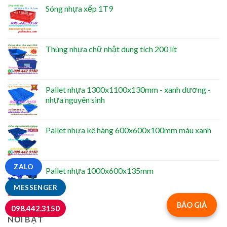
Sóng nhựa xếp 1T9
Thùng nhựa chữ nhật dung tích 200 lít
Pallet nhựa 1300x1100x130mm - xanh dương -
nhựa nguyên sinh
Pallet nhựa kê hàng 600x600x100mm màu xanh
ZALO
Pallet nhựa 1000x600x135mm
MESSENGER
BÁO GIÁ
098.442.3150
NỔI BẬT