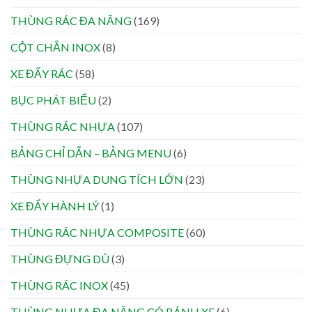
THÙNG RÁC ĐA NĂNG
(169)
CỘT CHẮN INOX
(8)
XE ĐẨY RÁC
(58)
BỤC PHÁT BIỂU
(2)
THÙNG RÁC NHỰA
(107)
BẢNG CHỈ DẪN – BẢNG MENU
(6)
THÙNG NHỰA DUNG TÍCH LỚN
(23)
XE ĐẨY HÀNH LÝ
(1)
THÙNG RÁC NHỰA COMPOSITE
(60)
THÙNG ĐỰNG DÙ
(3)
THÙNG RÁC INOX
(45)
THÙNG NHỰA ĐA NĂNG CÓ BÁNH XE
(6)