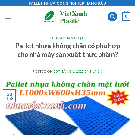
Skip
PALLET NHỰA CÔNG NGHIỆP HÀNG ĐẦU
to
0
content
CHƯA PHÂN LOẠI
Pallet nhựa không chân có phù hợp
cho nhà máy sản xuất thực phẩm?
POSTED ON
30 THÁNG 6, 2025
BY
HUYEN
30
Th6