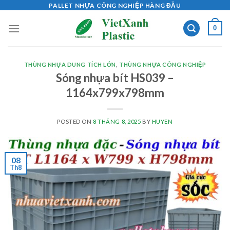
Skip
PALLET NHỰA CÔNG NGHIỆP HÀNG ĐẦU
to
0
content
THÙNG NHỰA DUNG TÍCH LỚN
,
THÙNG NHỰA CÔNG NGHIỆP
Sóng nhựa bít HS039 –
1164x799x798mm
POSTED ON
8 THÁNG 8, 2025
BY
HUYEN
08
Th8