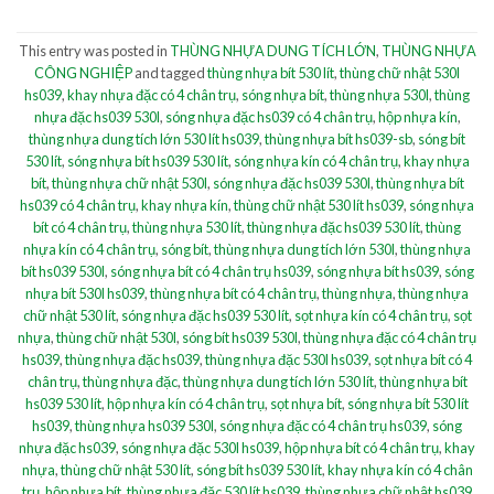
This entry was posted in
THÙNG NHỰA DUNG TÍCH LỚN
,
THÙNG NHỰA
CÔNG NGHIỆP
and tagged
thùng nhựa bít 530 lít
,
thùng chữ nhật 530l
hs039
,
khay nhựa đặc có 4 chân trụ
,
sóng nhựa bít
,
thùng nhựa 530l
,
thùng
nhựa đặc hs039 530l
,
sóng nhựa đặc hs039 có 4 chân trụ
,
hộp nhựa kín
,
thùng nhựa dung tích lớn 530 lít hs039
,
thùng nhựa bít hs039-sb
,
sóng bít
530 lít
,
sóng nhựa bít hs039 530 lít
,
sóng nhựa kín có 4 chân trụ
,
khay nhựa
bít
,
thùng nhựa chữ nhật 530l
,
sóng nhựa đặc hs039 530l
,
thùng nhựa bít
hs039 có 4 chân trụ
,
khay nhựa kín
,
thùng chữ nhật 530 lít hs039
,
sóng nhựa
bít có 4 chân trụ
,
thùng nhựa 530 lít
,
thùng nhựa đặc hs039 530 lít
,
thùng
nhựa kín có 4 chân trụ
,
sóng bít
,
thùng nhựa dung tích lớn 530l
,
thùng nhựa
bít hs039 530l
,
sóng nhựa bít có 4 chân trụ hs039
,
sóng nhựa bít hs039
,
sóng
nhựa bít 530l hs039
,
thùng nhựa bít có 4 chân trụ
,
thùng nhựa
,
thùng nhựa
chữ nhật 530 lít
,
sóng nhựa đặc hs039 530 lít
,
sọt nhựa kín có 4 chân trụ
,
sọt
nhựa
,
thùng chữ nhật 530l
,
sóng bít hs039 530l
,
thùng nhựa đặc có 4 chân trụ
hs039
,
thùng nhựa đặc hs039
,
thùng nhựa đặc 530l hs039
,
sọt nhựa bít có 4
chân trụ
,
thùng nhựa đặc
,
thùng nhựa dung tích lớn 530 lít
,
thùng nhựa bít
hs039 530 lít
,
hộp nhựa kín có 4 chân trụ
,
sọt nhựa bít
,
sóng nhựa bít 530 lít
hs039
,
thùng nhựa hs039 530l
,
sóng nhựa đặc có 4 chân trụ hs039
,
sóng
nhựa đặc hs039
,
sóng nhựa đặc 530l hs039
,
hộp nhựa bít có 4 chân trụ
,
khay
nhựa
,
thùng chữ nhật 530 lít
,
sóng bít hs039 530 lít
,
khay nhựa kín có 4 chân
trụ
,
hộp nhựa bít
,
thùng nhựa đặc 530 lít hs039
,
thùng nhựa chữ nhật hs039