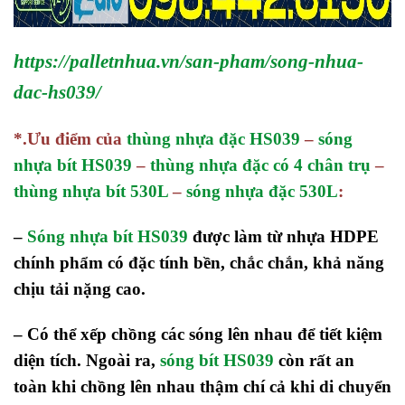
https://palletnhua.vn/san-pham/song-nhua-
dac-hs039/
*.Ưu điểm của
thùng nhựa đặc HS039
–
sóng
nhựa bít HS039
–
thùng nhựa đặc có 4 chân trụ
–
thùng nhựa bít 530L
–
sóng nhựa đặc 530L
:
–
Sóng nhựa bít HS039
được làm từ nhựa HDPE
chính phẩm có đặc tính bền, chắc chắn, khả năng
chịu tải nặng cao.
– Có thể xếp chồng các sóng lên nhau để tiết kiệm
diện tích. Ngoài ra,
sóng bít HS039
còn rất an
toàn khi chồng lên nhau thậm chí cả khi di chuyển