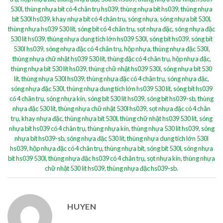
530l
,
thùng nhựa bít có 4 chân trụ hs039
,
thùng nhựa bít hs039
,
thùng nhựa
bít 530l hs039
,
khay nhựa bít có 4 chân trụ
,
sóng nhựa
,
sóng nhựa bít 530l
,
thùng nhựa hs039 530 lít
,
sóng bít có 4 chân trụ
,
sọt nhựa đặc
,
sóng nhựa đặc
530 lít hs039
,
thùng nhựa dung tích lớn hs039 530l
,
sóng bít hs039
,
sóng bít
530l hs039
,
sóng nhựa đặc có 4 chân trụ
,
hộp nhựa
,
thùng nhựa đặc 530l
,
thùng nhựa chữ nhật hs039 530 lít
,
thùng đặc có 4 chân trụ
,
hộp nhựa đặc
,
thùng nhựa bít 530 lít hs039
,
thùng chữ nhật hs039 530l
,
sóng nhựa bít 530
lít
,
thùng nhựa 530l hs039
,
thùng nhựa đặc có 4 chân trụ
,
sóng nhựa đặc
,
sóng nhựa đặc 530l
,
thùng nhựa dung tích lớn hs039 530 lít
,
sóng bít hs039
có 4 chân trụ
,
sóng nhựa kín
,
sóng bít 530 lít hs039
,
sóng bít hs039-sb
,
thùng
nhựa đặc 530 lít
,
thùng nhựa chữ nhật 530l hs039
,
sọt nhựa đặc có 4 chân
trụ
,
khay nhựa đặc
,
thùng nhựa bít 530l
,
thùng chữ nhật hs039 530 lít
,
sóng
nhựa bít hs039 có 4 chân trụ
,
thùng nhựa kín
,
thùng nhựa 530 lít hs039
,
sóng
nhựa bít hs039-sb
,
sóng nhựa đặc 530 lít
,
thùng nhựa dung tích lớn 530l
hs039
,
hộp nhựa đặc có 4 chân trụ
,
thùng nhựa bít
,
sóng bít 530l
,
sóng nhựa
bít hs039 530l
,
thùng nhựa đặc hs039 có 4 chân trụ
,
sọt nhựa kín
,
thùng nhựa
chữ nhật 530 lít hs039
,
thùng nhựa đặc hs039-sb
.
HUYEN