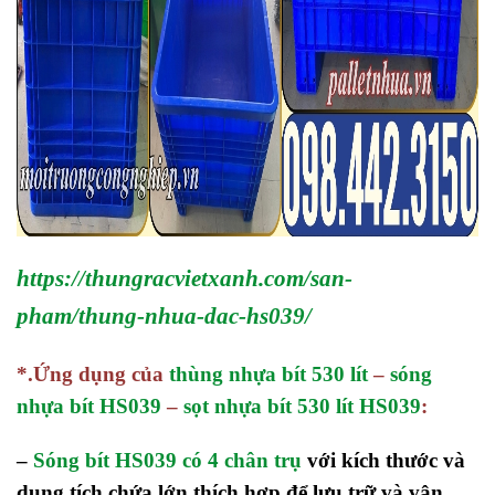
https://thungracvietxanh.com/san-
pham/thung-nhua-dac-hs039/
*.Ứng dụng của
thùng nhựa bít 530 lít
–
sóng
nhựa bít HS039
–
sọt nhựa bít 530 lít HS039
:
–
Sóng bít HS039 có 4 chân trụ
với kích thước và
dung tích chứa lớn thích hợp để lưu trữ và vận