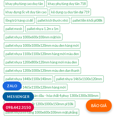
khay phụ tùng cao duy tân
khay phụ tùng duy tân 718
khay đựng ốc vít duy tân cao
kệ dụng cụ duy tân đại 719
lồng trữ hàng có đế
pallet kích thước nhỏ
pallet liền khối pl08lk
pallet mesh
pallet nhựa 1.2m x 1m
pallet nhựa 1000x600x100mm mặt kín
pallet nhựa 1000x1000x120mm màu đen hàng mới
pallet nhựa 1100x1100x120mm hàng mới màu đen
pallet nhựa 1200x800x120mm hàng mới màu đen
pallet nhựa 1200x1000x120mm màu đen đan thanh
pallet nhựa 1440x1100x140mm
pallet nhựa 1465x1100x120mm
ZALO
pallet nhựa 1465x1100x120mm hàng mới
pallet nhựa chống tràn dầu - hóa chất 4 phuy 1300x1300x300mm
MESSENGER
pallet nhựa có lõi sắt 1200x1000x150mm pl10lk
BÁO GIÁ
098.442.3150
pallet nhựa kê hàng 1000x600x100mm mặt phẳng