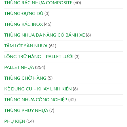
THÙNG RÁC NHỰA COMPOSITE
(60)
THÙNG ĐỰNG DÙ
(3)
THÙNG RÁC INOX
(45)
THÙNG NHỰA ĐA NĂNG CÓ BÁNH XE
(6)
TẤM LÓT SÀN NHỰA
(61)
LỒNG TRỮ HÀNG – PALLET LƯỚI
(3)
PALLET NHỰA
(254)
THÙNG CHỞ HÀNG
(5)
KỆ DỤNG CỤ – KHAY LINH KIỆN
(6)
THÙNG NHỰA CÔNG NGHIỆP
(42)
THÙNG PHUY NHỰA
(7)
PHỤ KIỆN
(14)