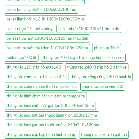
pallet kê hàng 1000x600x100mm màu đen
pallet kê hàng pl04ls 100x600x100mm
pallet liền khối pl16-lk 1200x1200x150mm
pallet nhựa 1.2 mét vuông
pallet nhựa 1000x600x100mm đỏ
pallet nhựa mới 1100x1100x125mm màu đen
pallet nhựa mới màu đen 1100x1100x125mm
phi nhựa 30 lít
tank nhựa 100 lít
thùng rác 70 lít đạp chân nhựa hdpe có bánh xe
thùng rác 120l nắp hở mgb140
thùng rác 240 lít nắp hở 2 bánh xe
thùng rác composite hình con thú
thùng rác công cộng 240 lít xanh lá
thùng rác công nghiệp 85 lít màu xanh lá
thùng rác công viên 85l
thùng rác hình chim cánh cụt nhựa composite
thùng rác inox chữ nhật gạt tàn 300x240x620mm
thùng rác inox gạt tàn thuốc dạng tròn 250x610mm
thùng rác inox gạt tàn thuốc vuông 240x240x620mm
thùng rác inox nắp bập bênh hình vuông
thùng rác inox tròn gạt tàn