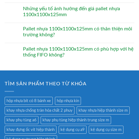
Những yếu tố ảnh hưởng đến giá pallet nhựa
1100x1100x125mm
Pallet nhựa 1100x1100x125mm có thân thiện môi
trường không?
Pallet nhựa 1100x1100x125mm có phù hợp với hệ
thống FIFO không?
TÌM SẢN PHẨM THEO TỪ KHÓA
hộp nhựa bít có 8 bánh xe
hộp nhựa kín
khay nhựa chống tràn hóa chất 2 phuy
khay nhựa hiệp thành size m
khay phụ tùng a6
khay phụ tùng hiệp thành trung size m
khay đựng ốc vít hiệp thành
kệ dụng cụ a9
kệ dụng cụ size m