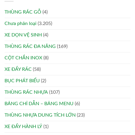
THÙNG RÁC GỖ
(4)
Chưa phân loại
(3.205)
XE DỌN VỆ SINH
(4)
THÙNG RÁC ĐA NĂNG
(169)
CỘT CHẮN INOX
(8)
XE ĐẨY RÁC
(58)
BỤC PHÁT BIỂU
(2)
THÙNG RÁC NHỰA
(107)
BẢNG CHỈ DẪN – BẢNG MENU
(6)
THÙNG NHỰA DUNG TÍCH LỚN
(23)
XE ĐẨY HÀNH LÝ
(1)