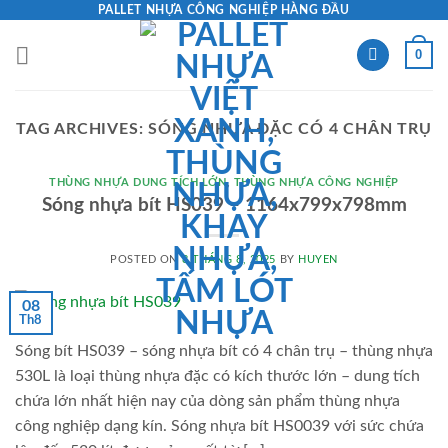
Skip
PALLET NHỰA CÔNG NGHIỆP HÀNG ĐẦU
to
0
content
TAG ARCHIVES:
SÓNG NHỰA ĐẶC CÓ 4 CHÂN TRỤ
THÙNG NHỰA DUNG TÍCH LỚN
,
THÙNG NHỰA CÔNG NGHIỆP
Sóng nhựa bít HS039 – 1164x799x798mm
POSTED ON
8 THÁNG 8, 2025
BY
HUYEN
08
Th8
Sóng bít HS039 – sóng nhựa bít có 4 chân trụ – thùng nhựa
530L là loại thùng nhựa đặc có kích thước lớn – dung tích
chứa lớn nhất hiện nay của dòng sản phẩm thùng nhựa
công nghiệp dạng kín. Sóng nhựa bít HS0039 với sức chứa