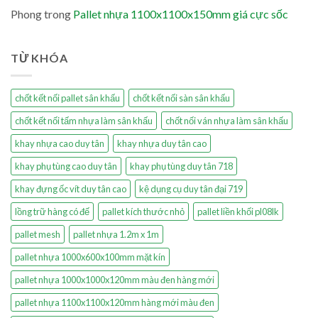
Phong
trong
Pallet nhựa 1100x1100x150mm giá cực sốc
TỪ KHÓA
chốt kết nối pallet sân khấu
chốt kết nối sàn sân khấu
chốt kết nối tấm nhựa làm sân khấu
chốt nối ván nhựa làm sân khấu
khay nhựa cao duy tân
khay nhựa duy tân cao
khay phụ tùng cao duy tân
khay phụ tùng duy tân 718
khay đựng ốc vít duy tân cao
kệ dụng cụ duy tân đại 719
lồng trữ hàng có đế
pallet kích thước nhỏ
pallet liền khối pl08lk
pallet mesh
pallet nhựa 1.2m x 1m
pallet nhựa 1000x600x100mm mặt kín
pallet nhựa 1000x1000x120mm màu đen hàng mới
pallet nhựa 1100x1100x120mm hàng mới màu đen