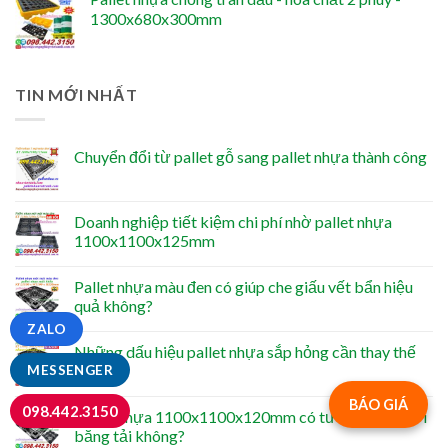
1300x680x300mm
TIN MỚI NHẤT
Chuyển đổi từ pallet gỗ sang pallet nhựa thành công
Doanh nghiệp tiết kiệm chi phí nhờ pallet nhựa
1100x1100x125mm
Pallet nhựa màu đen có giúp che giấu vết bẩn hiệu
quả không?
ZALO
Những dấu hiệu pallet nhựa sắp hỏng cần thay thế
ngay
MESSENGER
BÁO GIÁ
098.442.3150
Pallet nhựa 1100x1100x120mm có tương thích với
băng tải không?