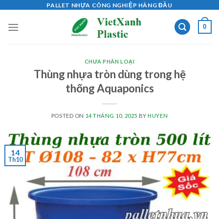
Skip
PALLET NHỰA CÔNG NGHIỆP HÀNG ĐẦU
to
0
content
CHƯA PHÂN LOẠI
Thùng nhựa tròn dùng trong hệ
thống Aquaponics
POSTED ON
14 THÁNG 10, 2025
BY
HUYEN
14
Th10