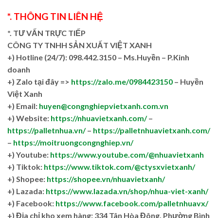
*. THÔNG TIN LIÊN HỆ
*. TƯ VẤN TRỰC TIẾP
CÔNG TY TNHH SẢN XUẤT VIỆT XANH
+)
Hotline (24/7): 098.442.3150 – Ms.Huyền – P.Kinh
doanh
+)
Zalo tại đây =>
https://zalo.me/0984423150
– Huyền
Việt Xanh
+) Email:
huyen@congnghiepvietxanh.com.vn
+) Website:
https://nhuavietxanh.com/
–
https://palletnhua.vn/
–
https://palletnhuavietxanh.com/
–
https://moitruongcongnghiep.vn/
+) Youtube:
https://www.youtube.com/@nhuavietxanh
+) Tiktok:
https://www.tiktok.com/@ctysxvietxanh/
+) Shopee:
https://shopee.vn/nhuavietxanh/
+) Lazada:
https://www.lazada.vn/shop/nhua-viet-xanh/
+) Facebook:
https://www.facebook.com/palletnhuavx/
+)
Địa chỉ kho xem hàng: 334 Tân Hòa Đông, Phường Bình