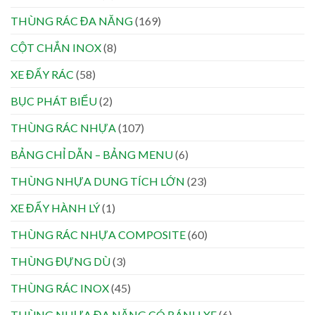
THÙNG RÁC ĐA NĂNG
(169)
CỘT CHẮN INOX
(8)
XE ĐẨY RÁC
(58)
BỤC PHÁT BIỂU
(2)
THÙNG RÁC NHỰA
(107)
BẢNG CHỈ DẪN – BẢNG MENU
(6)
THÙNG NHỰA DUNG TÍCH LỚN
(23)
XE ĐẨY HÀNH LÝ
(1)
THÙNG RÁC NHỰA COMPOSITE
(60)
THÙNG ĐỰNG DÙ
(3)
THÙNG RÁC INOX
(45)
THÙNG NHỰA ĐA NĂNG CÓ BÁNH XE
(6)