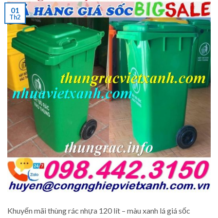
01
Th2
Khuyến mãi thùng rác nhựa 120 lít – màu xanh lá giá sốc