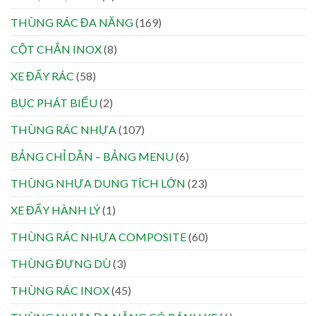
THÙNG RÁC ĐA NĂNG
(169)
CỘT CHẮN INOX
(8)
XE ĐẨY RÁC
(58)
BỤC PHÁT BIỂU
(2)
THÙNG RÁC NHỰA
(107)
BẢNG CHỈ DẪN – BẢNG MENU
(6)
THÙNG NHỰA DUNG TÍCH LỚN
(23)
XE ĐẨY HÀNH LÝ
(1)
THÙNG RÁC NHỰA COMPOSITE
(60)
THÙNG ĐỰNG DÙ
(3)
THÙNG RÁC INOX
(45)