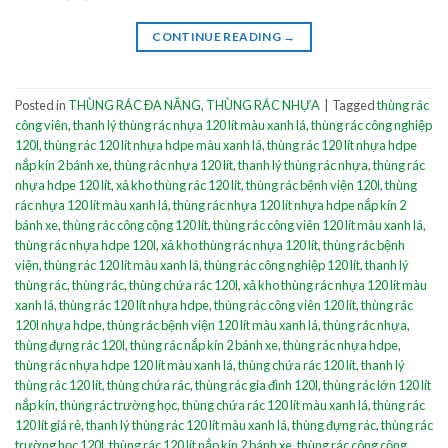
CONTINUE READING
→
Posted in
THÙNG RÁC ĐA NĂNG
,
THÙNG RÁC NHỰA
|
Tagged
thùng rác
công viên
,
thanh lý thùng rác nhựa 120 lít màu xanh lá
,
thùng rác công nghiệp
120l
,
thùng rác 120 lít nhựa hdpe màu xanh lá
,
thùng rác 120 lít nhựa hdpe
nắp kín 2 bánh xe
,
thùng rác nhựa 120 lít
,
thanh lý thùng rác nhựa
,
thùng rác
nhựa hdpe 120 lít
,
xả kho thùng rác 120 lít
,
thùng rác bệnh viện 120l
,
thùng
rác nhựa 120 lít màu xanh lá
,
thùng rác nhựa 120 lít nhựa hdpe nắp kín 2
bánh xe
,
thùng rác công cộng 120 lít
,
thùng rác công viên 120 lít màu xanh lá
,
thùng rác nhựa hdpe 120l
,
xả kho thùng rác nhựa 120 lít
,
thùng rác bệnh
viện
,
thùng rác 120 lít màu xanh lá
,
thùng rác công nghiệp 120 lít
,
thanh lý
thùng rác
,
thùng rác
,
thùng chứa rác 120l
,
xả kho thùng rác nhựa 120 lít màu
xanh lá
,
thùng rác 120 lít nhựa hdpe
,
thùng rác công viên 120 lít
,
thùng rác
120l nhựa hdpe
,
thùng rác bệnh viện 120 lít màu xanh lá
,
thùng rác nhựa
,
thùng đựng rác 120l
,
thùng rác nắp kín 2 bánh xe
,
thùng rác nhựa hdpe
,
thùng rác nhựa hdpe 120 lít màu xanh lá
,
thùng chứa rác 120 lít
,
thanh lý
thùng rác 120 lít
,
thùng chứa rác
,
thùng rác gia đình 120l
,
thùng rác lớn 120 lít
nắp kín
,
thùng rác trường học
,
thùng chứa rác 120 lít màu xanh lá
,
thùng rác
120 lít giá rẻ
,
thanh lý thùng rác 120 lít màu xanh lá
,
thùng đựng rác
,
thùng rác
trường học 120l
,
thùng rác 120 lít nắp kín 2 bánh xe
,
thùng rác công cộng
,