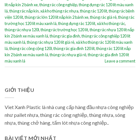
lít nắp kín 2 bánh xe
,
thùng rác công nghiệp
,
thùng đựng rác 120 lít màu xanh
lá
,
thùng rác nắp kín
,
xả kho thùng rác nhựa
,
thùng rác 120 lít
,
thùng rác bệnh
viện 120 lít
,
thùng rác lớn 120 lít nắp kín 2 bánh xe
,
thùng rác giá rẻ
,
thùng rác
trường học 120 lít màu xanh lá
,
thùng đựng rác 120 lít
,
xả kho thùng rác
,
thùng rác nhựa 120l
,
thùng rác trường học 120 lít
,
thùng rác nhựa 120 lít nắp
kín 2 bánh xe màu xanh lá
,
thùng rác gia đình
,
thùng rác công nghiệp 120 lít
màu xanh lá
,
thùng rác nhựa 120 lít giá rẻ
,
xả kho thùng rác 120 lít màu xanh
lá
,
thùng rác công cộng 120l
,
thùng rác gia đình 120 lít
,
thùng rác 120 lít nắp
kín 2 bánh xe màu xanh lá
,
thùng rác nhựa giá rẻ
,
thùng rác gia đình 120 lít
màu xanh lá
Leave a comment
GIỚI THIỆU
Viet Xanh Plastic là nhà cung cấp hàng đầu nhựa công nghiệp
như pallet nhựa, thùng rác công nghiệp, thùng nhựa, sóng
nhựa, thùng chở hàng, tấm lót nhựa công nghiệp..
BÀI VIẾT MỚI NHẤT