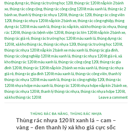
thùng đựng rác
,
thùng rác trường học 120l
,
thùng rác 120 lít nắp kín 2 bánh
xe
,
thùng rác công cộng
,
thùng rác công cộng 120 lít màu xanh lá
,
thùng rác 2
bánh xe
,
thanh lý thùng rác nhựa 120 lít
,
thùng rác 120l
,
thùng rác công viên
120l
,
thùng rác nhựa 120 lít nắp kín 2 bánh xe
,
thùng rác công nghiệp
,
thùng
đựng rác 120 lít màu xanh lá
,
thùng rác nắp kín
,
xả kho thùng rác nhựa
,
thùng
rác 120 lít
,
thùng rác bệnh viện 120 lít
,
thùng rác lớn 120 lít nắp kín 2 bánh xe
,
thùng rác giá rẻ
,
thùng rác trường học 120 lít màu xanh lá
,
thùng đựng rác
120 lít
,
xả kho thùng rác
,
thùng rác nhựa 120l
,
thùng rác trường học 120 lít
,
thùng rác nhựa 120 lít nắp kín 2 bánh xe màu xanh lá
,
thùng rác gia đình
,
thùng rác công nghiệp 120 lít màu xanh lá
,
thùng rác nhựa 120 lít giá rẻ
,
xả
kho thùng rác 120 lít màu xanh lá
,
thùng rác công cộng 120l
,
thùng rác gia
đình 120 lít
,
thùng rác 120 lít nắp kín 2 bánh xe màu xanh lá
,
thùng rác nhựa
giá rẻ
,
thùng rác gia đình 120 lít màu xanh lá
,
thùng rác công viên
,
thanh lý
thùng rác nhựa 120 lít màu xanh lá
,
thùng rác công nghiệp 120l
,
thùng rác
120 lít nhựa hdpe màu xanh lá
,
thùng rác 120 lít nhựa hdpe nắp kín 2 bánh xe
,
thùng rác nhựa 120 lít
,
thanh lý thùng rác nhựa
,
thùng rác nhựa hdpe 120 lít
,
xả kho thùng rác 120 lít
Leave a comment
THÙNG RÁC ĐA NĂNG
,
THÙNG RÁC NHỰA
Thùng rác nhựa 120 lít xanh lá – cam –
vàng – đen thanh lý xả kho giá cực sốc