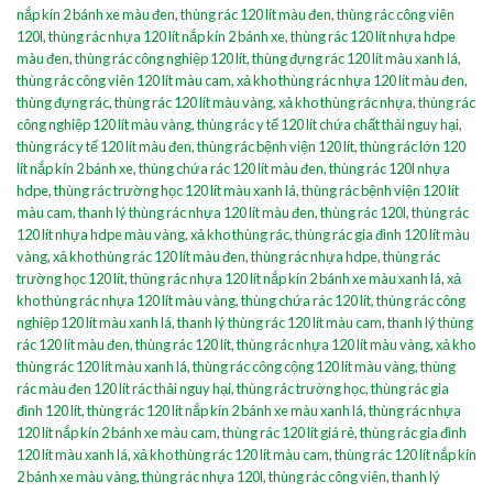
nắp kín 2 bánh xe màu đen
,
thùng rác 120 lít màu đen
,
thùng rác công viên
120l
,
thùng rác nhựa 120 lít nắp kín 2 bánh xe
,
thùng rác 120 lít nhựa hdpe
màu đen
,
thùng rác công nghiệp 120 lít
,
thùng đựng rác 120 lít màu xanh lá
,
thùng rác công viên 120 lít màu cam
,
xả kho thùng rác nhựa 120 lít màu đen
,
thùng đựng rác
,
thùng rác 120 lít màu vàng
,
xả kho thùng rác nhựa
,
thùng rác
công nghiệp 120 lít màu vàng
,
thùng rác y tế 120 lít chứa chất thải nguy hại
,
thùng rác y tế 120 lít màu đen
,
thùng rác bệnh viện 120 lít
,
thùng rác lớn 120
lít nắp kín 2 bánh xe
,
thùng chứa rác 120 lít màu đen
,
thùng rác 120l nhựa
hdpe
,
thùng rác trường học 120 lít màu xanh lá
,
thùng rác bệnh viện 120 lít
màu cam
,
thanh lý thùng rác nhựa 120 lít màu đen
,
thùng rác 120l
,
thùng rác
120 lít nhựa hdpe màu vàng
,
xả kho thùng rác
,
thùng rác gia đình 120 lít màu
vàng
,
xả kho thùng rác 120 lít màu đen
,
thùng rác nhựa hdpe
,
thùng rác
trường học 120 lít
,
thùng rác nhựa 120 lít nắp kín 2 bánh xe màu xanh lá
,
xả
kho thùng rác nhựa 120 lít màu vàng
,
thùng chứa rác 120 lít
,
thùng rác công
nghiệp 120 lít màu xanh lá
,
thanh lý thùng rác 120 lít màu cam
,
thanh lý thùng
rác 120 lít màu đen
,
thùng rác 120 lít
,
thùng rác nhựa 120 lít màu vàng
,
xả kho
thùng rác 120 lít màu xanh lá
,
thùng rác công cộng 120 lít màu vàng
,
thùng
rác màu đen 120 lít rác thải nguy hại
,
thùng rác trường học
,
thùng rác gia
đình 120 lít
,
thùng rác 120 lít nắp kín 2 bánh xe màu xanh lá
,
thùng rác nhựa
120 lít nắp kín 2 bánh xe màu cam
,
thùng rác 120 lít giá rẻ
,
thùng rác gia đình
120 lít màu xanh lá
,
xả kho thùng rác 120 lít màu cam
,
thùng rác 120 lít nắp kín
2 bánh xe màu vàng
,
thùng rác nhựa 120l
,
thùng rác công viên
,
thanh lý