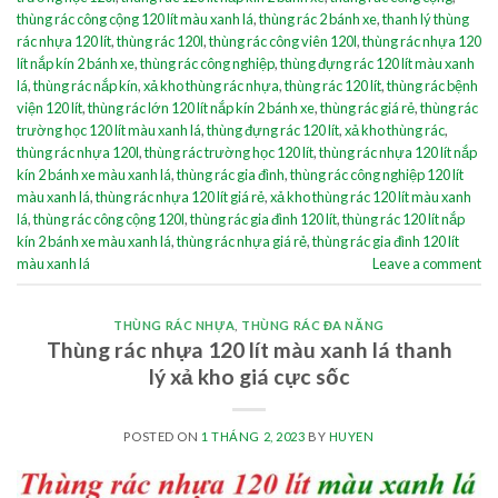
thùng rác công cộng 120 lít màu xanh lá
,
thùng rác 2 bánh xe
,
thanh lý thùng
rác nhựa 120 lít
,
thùng rác 120l
,
thùng rác công viên 120l
,
thùng rác nhựa 120
lít nắp kín 2 bánh xe
,
thùng rác công nghiệp
,
thùng đựng rác 120 lít màu xanh
lá
,
thùng rác nắp kín
,
xả kho thùng rác nhựa
,
thùng rác 120 lít
,
thùng rác bệnh
viện 120 lít
,
thùng rác lớn 120 lít nắp kín 2 bánh xe
,
thùng rác giá rẻ
,
thùng rác
trường học 120 lít màu xanh lá
,
thùng đựng rác 120 lít
,
xả kho thùng rác
,
thùng rác nhựa 120l
,
thùng rác trường học 120 lít
,
thùng rác nhựa 120 lít nắp
kín 2 bánh xe màu xanh lá
,
thùng rác gia đình
,
thùng rác công nghiệp 120 lít
màu xanh lá
,
thùng rác nhựa 120 lít giá rẻ
,
xả kho thùng rác 120 lít màu xanh
lá
,
thùng rác công cộng 120l
,
thùng rác gia đình 120 lít
,
thùng rác 120 lít nắp
kín 2 bánh xe màu xanh lá
,
thùng rác nhựa giá rẻ
,
thùng rác gia đình 120 lít
màu xanh lá
Leave a comment
THÙNG RÁC NHỰA
,
THÙNG RÁC ĐA NĂNG
Thùng rác nhựa 120 lít màu xanh lá thanh
lý xả kho giá cực sốc
POSTED ON
1 THÁNG 2, 2023
BY
HUYEN