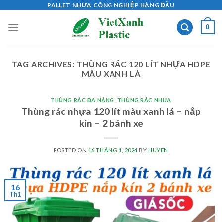
Skip
PALLET NHỰA CÔNG NGHIỆP HÀNG ĐẦU
to
0
content
TAG ARCHIVES:
THÙNG RÁC 120 LÍT NHỰA HDPE
MÀU XANH LÁ
THÙNG RÁC ĐA NĂNG
,
THÙNG RÁC NHỰA
Thùng rác nhựa 120 lít màu xanh lá – nắp
kín – 2 bánh xe
POSTED ON
16 THÁNG 1, 2024
BY
HUYEN
16
Th1