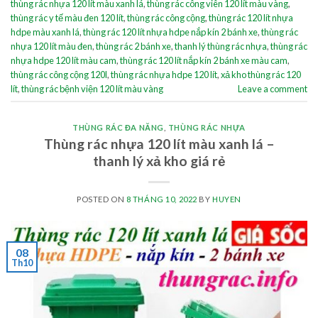
thùng rác nhựa 120 lít màu xanh lá
,
thùng rác công viên 120 lít màu vàng
,
thùng rác y tế màu đen 120 lít
,
thùng rác công cộng
,
thùng rác 120 lít nhựa
hdpe màu xanh lá
,
thùng rác 120 lít nhựa hdpe nắp kín 2 bánh xe
,
thùng rác
nhựa 120 lít màu đen
,
thùng rác 2 bánh xe
,
thanh lý thùng rác nhựa
,
thùng rác
nhựa hdpe 120 lít màu cam
,
thùng rác 120 lít nắp kín 2 bánh xe màu cam
,
thùng rác công cộng 120l
,
thùng rác nhựa hdpe 120 lít
,
xả kho thùng rác 120
lít
,
thùng rác bệnh viện 120 lít màu vàng
Leave a comment
THÙNG RÁC ĐA NĂNG
,
THÙNG RÁC NHỰA
Thùng rác nhựa 120 lít màu xanh lá –
thanh lý xả kho giá rẻ
POSTED ON
8 THÁNG 10, 2022
BY
HUYEN
08
Th10