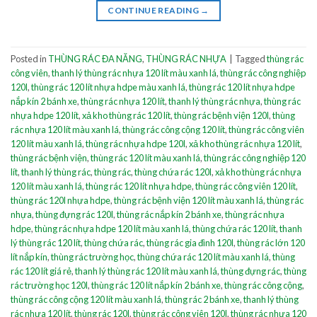
CONTINUE READING
→
Posted in
THÙNG RÁC ĐA NĂNG
,
THÙNG RÁC NHỰA
|
Tagged
thùng rác
công viên
,
thanh lý thùng rác nhựa 120 lít màu xanh lá
,
thùng rác công nghiệp
120l
,
thùng rác 120 lít nhựa hdpe màu xanh lá
,
thùng rác 120 lít nhựa hdpe
nắp kín 2 bánh xe
,
thùng rác nhựa 120 lít
,
thanh lý thùng rác nhựa
,
thùng rác
nhựa hdpe 120 lít
,
xả kho thùng rác 120 lít
,
thùng rác bệnh viện 120l
,
thùng
rác nhựa 120 lít màu xanh lá
,
thùng rác công cộng 120 lít
,
thùng rác công viên
120 lít màu xanh lá
,
thùng rác nhựa hdpe 120l
,
xả kho thùng rác nhựa 120 lít
,
thùng rác bệnh viện
,
thùng rác 120 lít màu xanh lá
,
thùng rác công nghiệp 120
lít
,
thanh lý thùng rác
,
thùng rác
,
thùng chứa rác 120l
,
xả kho thùng rác nhựa
120 lít màu xanh lá
,
thùng rác 120 lít nhựa hdpe
,
thùng rác công viên 120 lít
,
thùng rác 120l nhựa hdpe
,
thùng rác bệnh viện 120 lít màu xanh lá
,
thùng rác
nhựa
,
thùng đựng rác 120l
,
thùng rác nắp kín 2 bánh xe
,
thùng rác nhựa
hdpe
,
thùng rác nhựa hdpe 120 lít màu xanh lá
,
thùng chứa rác 120 lít
,
thanh
lý thùng rác 120 lít
,
thùng chứa rác
,
thùng rác gia đình 120l
,
thùng rác lớn 120
lít nắp kín
,
thùng rác trường học
,
thùng chứa rác 120 lít màu xanh lá
,
thùng
rác 120 lít giá rẻ
,
thanh lý thùng rác 120 lít màu xanh lá
,
thùng đựng rác
,
thùng
rác trường học 120l
,
thùng rác 120 lít nắp kín 2 bánh xe
,
thùng rác công cộng
,
thùng rác công cộng 120 lít màu xanh lá
,
thùng rác 2 bánh xe
,
thanh lý thùng
rác nhựa 120 lít
,
thùng rác 120l
,
thùng rác công viên 120l
,
thùng rác nhựa 120