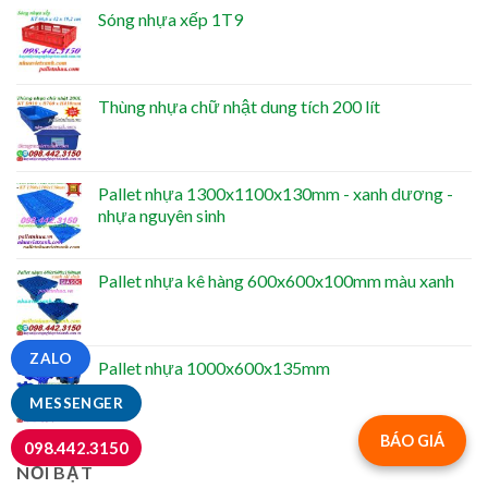
Sóng nhựa xếp 1T9
Thùng nhựa chữ nhật dung tích 200 lít
Pallet nhựa 1300x1100x130mm - xanh dương -
nhựa nguyên sinh
Pallet nhựa kê hàng 600x600x100mm màu xanh
ZALO
Pallet nhựa 1000x600x135mm
MESSENGER
BÁO GIÁ
098.442.3150
NỔI BẬT