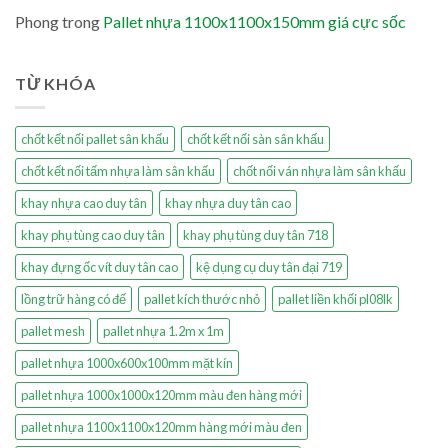
Phong
trong
Pallet nhựa 1100x1100x150mm giá cực sốc
TỪ KHÓA
chốt kết nối pallet sân khấu
chốt kết nối sàn sân khấu
chốt kết nối tấm nhựa làm sân khấu
chốt nối ván nhựa làm sân khấu
khay nhựa cao duy tân
khay nhựa duy tân cao
khay phụ tùng cao duy tân
khay phụ tùng duy tân 718
khay đựng ốc vít duy tân cao
kệ dụng cụ duy tân đại 719
lồng trữ hàng có đế
pallet kích thước nhỏ
pallet liền khối pl08lk
pallet mesh
pallet nhựa 1.2m x 1m
pallet nhựa 1000x600x100mm mặt kín
pallet nhựa 1000x1000x120mm màu đen hàng mới
pallet nhựa 1100x1100x120mm hàng mới màu đen