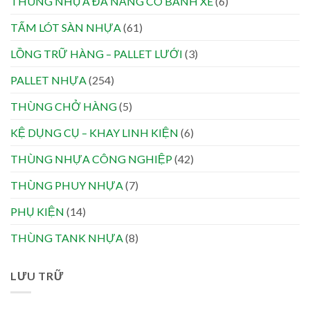
THÙNG NHỰA ĐA NĂNG CÓ BÁNH XE
(6)
TẤM LÓT SÀN NHỰA
(61)
LỒNG TRỮ HÀNG – PALLET LƯỚI
(3)
PALLET NHỰA
(254)
THÙNG CHỞ HÀNG
(5)
KỆ DỤNG CỤ – KHAY LINH KIỆN
(6)
THÙNG NHỰA CÔNG NGHIỆP
(42)
THÙNG PHUY NHỰA
(7)
PHỤ KIỆN
(14)
THÙNG TANK NHỰA
(8)
LƯU TRỮ