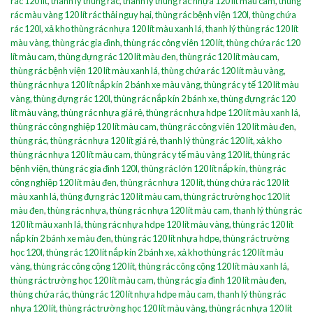
rác 120 lít
,
thanh lý thùng rác
,
thanh lý thùng rác nhựa 120 lít màu cam
,
thùng
rác màu vàng 120 lít rác thải nguy hại
,
thùng rác bệnh viện 120l
,
thùng chứa
rác 120l
,
xả kho thùng rác nhựa 120 lít màu xanh lá
,
thanh lý thùng rác 120 lít
màu vàng
,
thùng rác gia đình
,
thùng rác công viên 120 lít
,
thùng chứa rác 120
lít màu cam
,
thùng đựng rác 120 lít màu đen
,
thùng rác 120 lít màu cam
,
thùng rác bệnh viện 120 lít màu xanh lá
,
thùng chứa rác 120 lít màu vàng
,
thùng rác nhựa 120 lít nắp kín 2 bánh xe màu vàng
,
thùng rác y tế 120 lít màu
vàng
,
thùng đựng rác 120l
,
thùng rác nắp kín 2 bánh xe
,
thùng đựng rác 120
lít màu vàng
,
thùng rác nhựa giá rẻ
,
thùng rác nhựa hdpe 120 lít màu xanh lá
,
thùng rác công nghiệp 120 lít màu cam
,
thùng rác công viên 120 lít màu đen
,
thùng rác
,
thùng rác nhựa 120 lít giá rẻ
,
thanh lý thùng rác 120 lít
,
xả kho
thùng rác nhựa 120 lít màu cam
,
thùng rác y tế màu vàng 120 lít
,
thùng rác
bệnh viện
,
thùng rác gia đình 120l
,
thùng rác lớn 120 lít nắp kín
,
thùng rác
công nghiệp 120 lít màu đen
,
thùng rác nhựa 120 lít
,
thùng chứa rác 120 lít
màu xanh lá
,
thùng đựng rác 120 lít màu cam
,
thùng rác trường học 120 lít
màu đen
,
thùng rác nhựa
,
thùng rác nhựa 120 lít màu cam
,
thanh lý thùng rác
120 lít màu xanh lá
,
thùng rác nhựa hdpe 120 lít màu vàng
,
thùng rác 120 lít
nắp kín 2 bánh xe màu đen
,
thùng rác 120 lít nhựa hdpe
,
thùng rác trường
học 120l
,
thùng rác 120 lít nắp kín 2 bánh xe
,
xả kho thùng rác 120 lít màu
vàng
,
thùng rác công cộng 120 lít
,
thùng rác công cộng 120 lít màu xanh lá
,
thùng rác trường học 120 lít màu cam
,
thùng rác gia đình 120 lít màu đen
,
thùng chứa rác
,
thùng rác 120 lít nhựa hdpe màu cam
,
thanh lý thùng rác
nhựa 120 lít
,
thùng rác trường học 120 lít màu vàng
,
thùng rác nhựa 120 lít