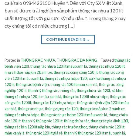
call/zalo 0984423150 Huyền *. Đến với Cty SX Việt Xanh,
bạn sẽ được trải nghiệm sản phẩm thùng rác nhựa 120 lít
chất lượng tốt với giá cực kỳ hấp dẫn. *. Trong tháng 2 này,
cty chúng tôi có nhiều chương […]
CONTINUE READING
→
Posted in
THÙNG RÁC NHỰA
,
THÙNG RÁC ĐA NĂNG
|
Tagged
thùng rác
bệnh viện 120l
,
thùng rác nhựa 120 lít màu xanh lá
,
thùng rác nhựa 120 lít
nhựa hdpe nắp kín 2 bánh xe
,
thùng rác công cộng 120 lít
,
thùng rác công
viên 120 lít màu xanh lá
,
thùng rác nhựa hdpe 120l
,
xả kho thùng rác nhựa
120 lít
,
thùng rác bệnh viện
,
thùng rác 120 lít màu xanh lá
,
thùng rác công
nghiệp 120 lít
,
thanh lý thùng rác
,
thùng rác
,
thùng chứa rác 120l
,
xả kho
thùng rác nhựa 120 lít màu xanh lá
,
thùng rác 120 lít nhựa hdpe
,
thùng rác
công viên 120 lít
,
thùng rác 120l nhựa hdpe
,
thùng rác bệnh viện 120 lít màu
xanh lá
,
thùng rác nhựa
,
thùng đựng rác 120l
,
thùng rác nắp kín 2 bánh xe
,
thùng rác nhựa hdpe
,
thùng rác nhựa hdpe 120 lít màu xanh lá
,
thùng chứa
rác 120 lít
,
thanh lý thùng rác 120 lít
,
thùng chứa rác
,
thùng rác gia đình 120l
,
thùng rác lớn 120 lít nắp kín
,
thùng rác trường học
,
thùng chứa rác 120 lít
màu xanh lá
,
thùng rác 120 lít giá rẻ
,
thanh lý thùng rác 120 lít màu xanh lá
,