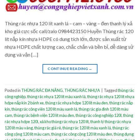
Thùng rác nhựa 120 lít xanh lá – cam – vàng – đen thanh lý xả
kho giá cực sốc call/zalo 0984423150 Huyền Thùng rác 120
lít nắp kín nhựa HDPE có dung tích lớn, được sản xuất từ
nhựa HDPE chất lượng cao, chắc chắn và bền bỉ, dễ dàng sử
dụng và vận […]
CONTINUE READING
→
Posted in
THÙNG RÁC ĐA NĂNG
,
THÙNG RÁC NHỰA
|
Tagged
thùng rác
công nghiệp
,
thùng rác nhựa 120 lít màu xanh lá
,
thùng rác nhựa 120 lít nhựa
hdpe nắp kín 2 bánh xe
,
thùng rác nhựa hdpe 120 lít màu đen
,
thùng rác nắp
kín
,
thùng rác công viên 120 lít màu xanh lá
,
thùng rác gia đình 120 lít màu
cam
,
thùng rác bệnh viện 120 lít màu đen
,
thùng rác công nghiệp 120l
,
thùng
rác nhựa hdpe 120l
,
xả kho thùng rác nhựa 120 lít
,
thanh lý thùng rác nhựa
120 lít màu vàng
,
thùng rác giá rẻ
,
thùng rác 120 lít màu xanh lá
,
thùng rác
công cộng 120 lít màu cam
,
thùng rác công cộng 120 lít màu đen
,
thùng đựng