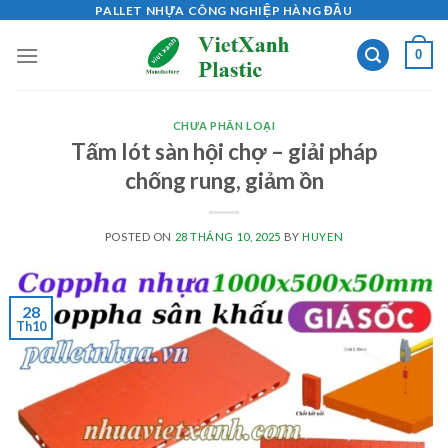
Skip
PALLET NHỰA CÔNG NGHIỆP HÀNG ĐẦU
to
0
content
CHƯA PHÂN LOẠI
Tấm lót sàn hội chợ – giải pháp
chống rung, giảm ồn
POSTED ON
28 THÁNG 10, 2025
BY
HUYEN
28
Th10