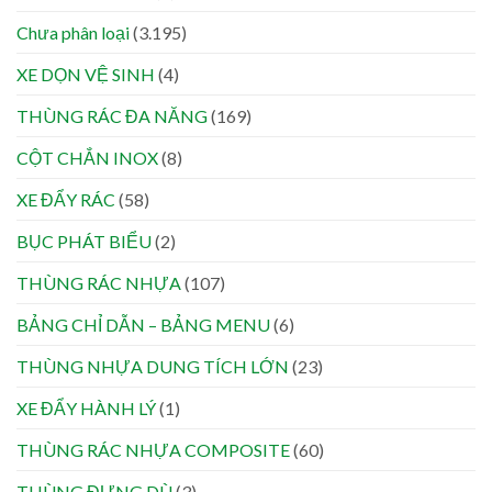
Chưa phân loại
(3.195)
XE DỌN VỆ SINH
(4)
THÙNG RÁC ĐA NĂNG
(169)
CỘT CHẮN INOX
(8)
XE ĐẨY RÁC
(58)
BỤC PHÁT BIỂU
(2)
THÙNG RÁC NHỰA
(107)
BẢNG CHỈ DẪN – BẢNG MENU
(6)
THÙNG NHỰA DUNG TÍCH LỚN
(23)
XE ĐẨY HÀNH LÝ
(1)
THÙNG RÁC NHỰA COMPOSITE
(60)
THÙNG ĐỰNG DÙ
(3)