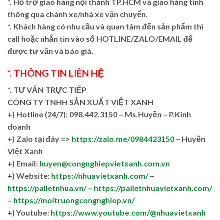
*. Hỗ trợ giao hàng nội thành TP.HCM và giao hàng tỉnh
thông qua chành xe/nhà xe vận chuyển.
*. Khách hàng có nhu cầu và quan tâm đến sản phẩm thì
call hoặc nhắn tin vào số HOTLINE/ZALO/EMAIL để
được tư vấn và báo giá.
*. THÔNG TIN LIÊN HỆ
*. TƯ VẤN TRỰC TIẾP
CÔNG TY TNHH SẢN XUẤT VIỆT XANH
+)
Hotline (24/7): 098.442.3150 – Ms.Huyền – P.Kinh
doanh
+)
Zalo tại đây =>
https://zalo.me/0984423150
– Huyền
Việt Xanh
+) Email:
huyen@congnghiepvietxanh.com.vn
+) Website:
https://nhuavietxanh.com/
–
https://palletnhua.vn/
–
https://palletnhuavietxanh.com/
–
https://moitruongcongnghiep.vn/
+) Youtube:
https://www.youtube.com/@nhuavietxanh