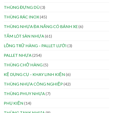
THÙNG ĐỰNG DÙ
(3)
THÙNG RÁC INOX
(45)
THÙNG NHỰA ĐA NĂNG CÓ BÁNH XE
(6)
TẤM LÓT SÀN NHỰA
(61)
LỒNG TRỮ HÀNG – PALLET LƯỚI
(3)
PALLET NHỰA
(254)
THÙNG CHỞ HÀNG
(5)
KỆ DỤNG CỤ – KHAY LINH KIỆN
(6)
THÙNG NHỰA CÔNG NGHIỆP
(42)
THÙNG PHUY NHỰA
(7)
PHỤ KIỆN
(14)
THÙNG TANK NHỰA
(8)