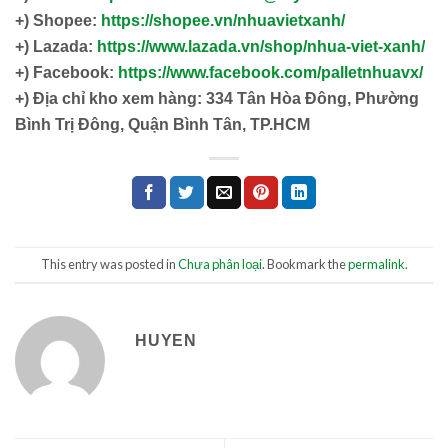
+) Shopee:
https://shopee.vn/nhuavietxanh/
+) Lazada:
https://www.lazada.vn/shop/nhua-viet-xanh/
+) Facebook:
https://www.facebook.com/palletnhuavx/
+)
Địa chỉ kho xem hàng: 334 Tân Hòa Đông, Phường
Bình Trị Đông, Quận Bình Tân, TP.HCM
This entry was posted in
Chưa phân loại
. Bookmark the
permalink
.
HUYEN