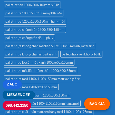
pallet lót sàn 1000x600x100mm pl04ls
pallet nhựa 1000x600x100mm pl04ls đỏ
pallet nhựa 1200x1000x150mm hàng mới
pallet nhựa chống tràn 1300x680x150mm
pallet nhựa chống tràn dầu 1 phuy
pallet nhựa không chân mặt liền 600x1000x35mm nhựa tái sinh
pallet nhựa không chân nhựa tái sinh
pallet nhựa liền khối pl16-lk
pallet nhựa lót sàn màu xanh 1000x600x100mm
pallet nhựa mặt liền không chân 1000x600x35mm
pallet nhựa mới 1100x1100x150mm màu xanh giá rẻ
ZALO
pallet nhựa mới 1200x1200x150mm
MESSENGER
pallet nhựa mới màu xanh 1200x800x150mm
pallet nhựa xuất khẩu 1100x1100x150mm hàng mới
BÁO GIÁ
098.442.3150
pallet nhựa xuất khẩu màu đen hàng mới 1100x1100x125mm