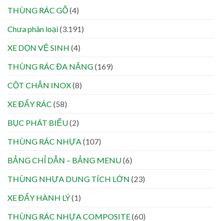
THÙNG RÁC GỖ
(4)
Chưa phân loại
(3.191)
XE DỌN VỆ SINH
(4)
THÙNG RÁC ĐA NĂNG
(169)
CỘT CHẮN INOX
(8)
XE ĐẨY RÁC
(58)
BỤC PHÁT BIỂU
(2)
THÙNG RÁC NHỰA
(107)
BẢNG CHỈ DẪN – BẢNG MENU
(6)
THÙNG NHỰA DUNG TÍCH LỚN
(23)
XE ĐẨY HÀNH LÝ
(1)
THÙNG RÁC NHỰA COMPOSITE
(60)