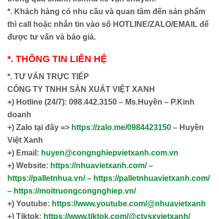
*. Khách hàng có nhu cầu và quan tâm đến sản phẩm
thì call hoặc nhắn tin vào số HOTLINE/ZALO/EMAIL để
được tư vấn và báo giá.
*. THÔNG TIN LIÊN HỆ
*. TƯ VẤN TRỰC TIẾP
CÔNG TY TNHH SẢN XUẤT VIỆT XANH
+)
Hotline (24/7): 098.442.3150 – Ms.Huyền – P.Kinh
doanh
+)
Zalo tại đây =>
https://zalo.me/0984423150
– Huyền
Việt Xanh
+) Email:
huyen@congnghiepvietxanh.com.vn
+) Website:
https://nhuavietxanh.com/
–
https://palletnhua.vn/
–
https://palletnhuavietxanh.com/
–
https://moitruongcongnghiep.vn/
+) Youtube:
https://www.youtube.com/@nhuavietxanh
+) Tiktok:
https://www.tiktok.com/@ctysxvietxanh/