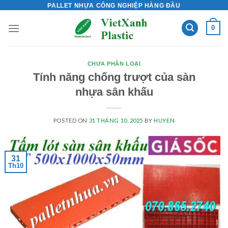
Skip
PALLET NHỰA CÔNG NGHIỆP HÀNG ĐẦU
to
0
content
CHƯA PHÂN LOẠI
Tính năng chống trượt của sàn
nhựa sân khấu
POSTED ON
31 THÁNG 10, 2025
BY
HUYEN
31
Th10