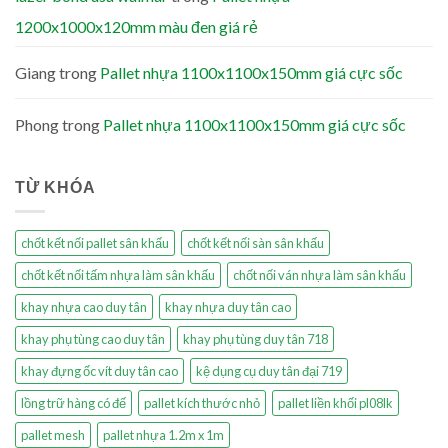
1200x1000x120mm màu đen giá rẻ
Giang
trong
Pallet nhựa 1100x1100x150mm giá cực sốc
Phong
trong
Pallet nhựa 1100x1100x150mm giá cực sốc
TỪ KHÓA
chốt kết nối pallet sân khấu
chốt kết nối sàn sân khấu
chốt kết nối tấm nhựa làm sân khấu
chốt nối ván nhựa làm sân khấu
khay nhựa cao duy tân
khay nhựa duy tân cao
khay phụ tùng cao duy tân
khay phụ tùng duy tân 718
khay đựng ốc vít duy tân cao
kệ dụng cụ duy tân đại 719
lồng trữ hàng có đế
pallet kích thước nhỏ
pallet liền khối pl08lk
pallet mesh
pallet nhựa 1.2m x 1m