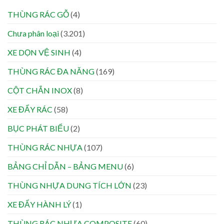
THÙNG RÁC GỖ
(4)
Chưa phân loại
(3.201)
XE DỌN VỆ SINH
(4)
THÙNG RÁC ĐA NĂNG
(169)
CỘT CHẮN INOX
(8)
XE ĐẨY RÁC
(58)
BỤC PHÁT BIỂU
(2)
THÙNG RÁC NHỰA
(107)
BẢNG CHỈ DẪN – BẢNG MENU
(6)
THÙNG NHỰA DUNG TÍCH LỚN
(23)
XE ĐẨY HÀNH LÝ
(1)
THÙNG RÁC NHỰA COMPOSITE
(60)