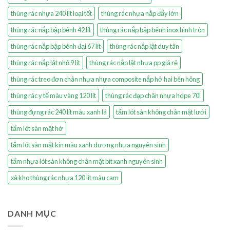
thùng rác nhựa 240 lít loại tốt
thùng rác nhựa nắp đẩy lớn
thùng rác nắp bập bênh 42 lít
thùng rác nắp bập bênh inox hình tròn
thùng rác nắp bập bênh đại 67 lít
thùng rác nắp lật duy tân
thùng rác nắp lật nhỏ 9 lít
thùng rác nắp lật nhựa pp giá rẻ
thùng rác treo đơn chân nhựa nhựa composite nắp hở hai bên hông
thùng rác y tế màu vàng 120 lít
thùng rác đạp chân nhựa hdpe 70l
thùng đựng rác 240 lít màu xanh lá
tấm lót sàn không chân mặt lưới
tấm lót sàn mặt hở
tấm lót sàn mặt kín màu xanh dương nhựa nguyên sinh
tấm nhựa lót sàn không chân mặt bít xanh nguyên sinh
xả kho thùng rác nhựa 120 lít màu cam
DANH MỤC