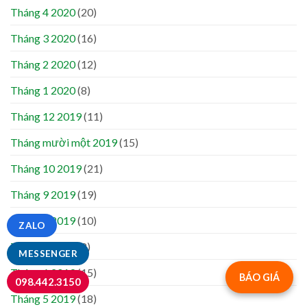
Tháng 4 2020
(20)
Tháng 3 2020
(16)
Tháng 2 2020
(12)
Tháng 1 2020
(8)
Tháng 12 2019
(11)
Tháng mười một 2019
(15)
Tháng 10 2019
(21)
Tháng 9 2019
(19)
Tháng 8 2019
(10)
ZALO
Tháng 7 2019
(8)
MESSENGER
Tháng 6 2019
(15)
BÁO GIÁ
098.442.3150
Tháng 5 2019
(18)