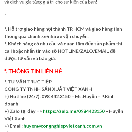
và dịch vụ gia tăng giá trị cho sự kiện của bạn!
“`
*. Hỗ trợ giao hàng nội thành TP.HCM và giao hàng tỉnh
thông qua chành xe/nhà xe vận chuyển.
*. Khách hàng có nhu cầu và quan tâm đến sản phẩm thì
call hoặc nhắn tin vào số HOTLINE/ZALO/EMAIL để
được tư vấn và báo giá.
*. THÔNG TIN LIÊN HỆ
*. TƯ VẤN TRỰC TIẾP
CÔNG TY TNHH SẢN XUẤT VIỆT XANH
+)
Hotline (24/7): 098.442.3150 – Ms.Huyền – P.Kinh
doanh
+)
Zalo tại đây =>
https://zalo.me/0984423150
– Huyền
Việt Xanh
+) Email:
huyen@congnghiepvietxanh.com.vn