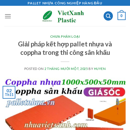
Skip
PALLET NHỰA CÔNG NGHIỆP HÀNG ĐẦU
to
0
content
CHƯA PHÂN LOẠI
Giải pháp kết hợp pallet nhựa và
coppha trong thi công sân khấu
POSTED ON
2 THÁNG MƯỜI MỘT, 2025
BY
HUYEN
02
Th11