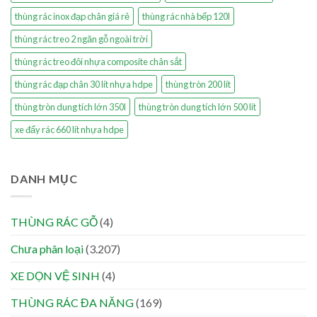
thùng rác inox đạp chân giá rẻ
thùng rác nhà bếp 120l
thùng rác treo 2 ngăn gỗ ngoài trời
thùng rác treo đôi nhựa composite chân sắt
thùng rác đạp chân 30 lít nhựa hdpe
thùng tròn 200 lít
thùng tròn dung tích lớn 350l
thùng tròn dung tích lớn 500 lít
xe đẩy rác 660 lít nhựa hdpe
DANH MỤC
THÙNG RÁC GỖ
(4)
Chưa phân loại
(3.207)
XE DỌN VỆ SINH
(4)
THÙNG RÁC ĐA NĂNG
(169)