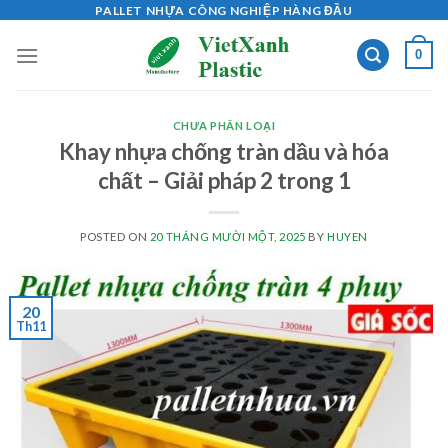
Skip
PALLET NHỰA CÔNG NGHIỆP HÀNG ĐẦU
to
0
content
CHƯA PHÂN LOẠI
Khay nhựa chống tràn dầu và hóa
chất – Giải pháp 2 trong 1
POSTED ON
20 THÁNG MƯỜI MỘT, 2025
BY
HUYEN
20
Th11