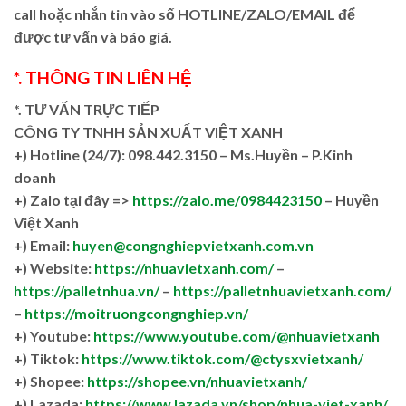
call hoặc nhắn tin vào số HOTLINE/ZALO/EMAIL để
được tư vấn và báo giá.
*. THÔNG TIN LIÊN HỆ
*. TƯ VẤN TRỰC TIẾP
CÔNG TY TNHH SẢN XUẤT VIỆT XANH
+)
Hotline (24/7): 098.442.3150 – Ms.Huyền – P.Kinh
doanh
+)
Zalo tại đây =>
https://zalo.me/0984423150
– Huyền
Việt Xanh
+) Email:
huyen@congnghiepvietxanh.com.vn
+) Website:
https://nhuavietxanh.com/
–
https://palletnhua.vn/
–
https://palletnhuavietxanh.com/
–
https://moitruongcongnghiep.vn/
+) Youtube:
https://www.youtube.com/@nhuavietxanh
+) Tiktok:
https://www.tiktok.com/@ctysxvietxanh/
+) Shopee:
https://shopee.vn/nhuavietxanh/
+) Lazada:
https://www.lazada.vn/shop/nhua-viet-xanh/