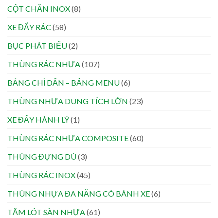
CỘT CHẮN INOX
(8)
XE ĐẨY RÁC
(58)
BỤC PHÁT BIỂU
(2)
THÙNG RÁC NHỰA
(107)
BẢNG CHỈ DẪN – BẢNG MENU
(6)
THÙNG NHỰA DUNG TÍCH LỚN
(23)
XE ĐẨY HÀNH LÝ
(1)
THÙNG RÁC NHỰA COMPOSITE
(60)
THÙNG ĐỰNG DÙ
(3)
THÙNG RÁC INOX
(45)
THÙNG NHỰA ĐA NĂNG CÓ BÁNH XE
(6)
TẤM LÓT SÀN NHỰA
(61)