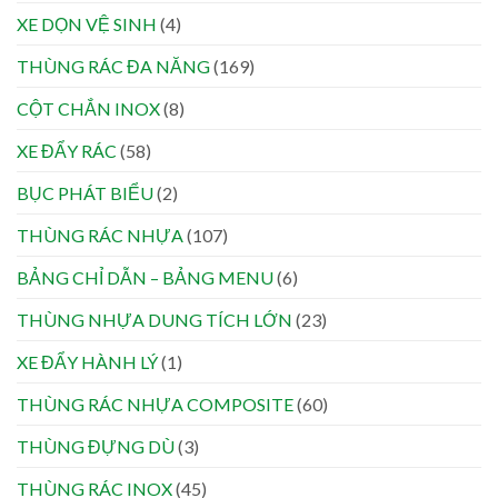
XE DỌN VỆ SINH
(4)
THÙNG RÁC ĐA NĂNG
(169)
CỘT CHẮN INOX
(8)
XE ĐẨY RÁC
(58)
BỤC PHÁT BIỂU
(2)
THÙNG RÁC NHỰA
(107)
BẢNG CHỈ DẪN – BẢNG MENU
(6)
THÙNG NHỰA DUNG TÍCH LỚN
(23)
XE ĐẨY HÀNH LÝ
(1)
THÙNG RÁC NHỰA COMPOSITE
(60)
THÙNG ĐỰNG DÙ
(3)
THÙNG RÁC INOX
(45)