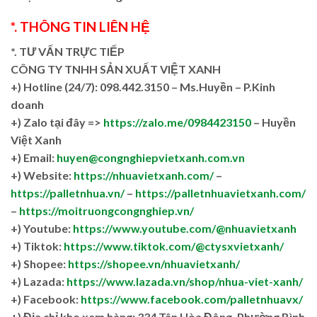
*. THÔNG TIN LIÊN HỆ
*. TƯ VẤN TRỰC TIẾP
CÔNG TY TNHH SẢN XUẤT VIỆT XANH
+)
Hotline (24/7): 098.442.3150 – Ms.Huyền – P.Kinh
doanh
+)
Zalo tại đây =>
https://zalo.me/0984423150
– Huyền
Việt Xanh
+) Email:
huyen@congnghiepvietxanh.com.vn
+) Website:
https://nhuavietxanh.com/
–
https://palletnhua.vn/
–
https://palletnhuavietxanh.com/
–
https://moitruongcongnghiep.vn/
+) Youtube:
https://www.youtube.com/@nhuavietxanh
+) Tiktok:
https://www.tiktok.com/@ctysxvietxanh/
+) Shopee:
https://shopee.vn/nhuavietxanh/
+) Lazada:
https://www.lazada.vn/shop/nhua-viet-xanh/
+) Facebook:
https://www.facebook.com/palletnhuavx/
+)
Địa chỉ kho xem hàng: 334 Tân Hòa Đông, Phường Bình