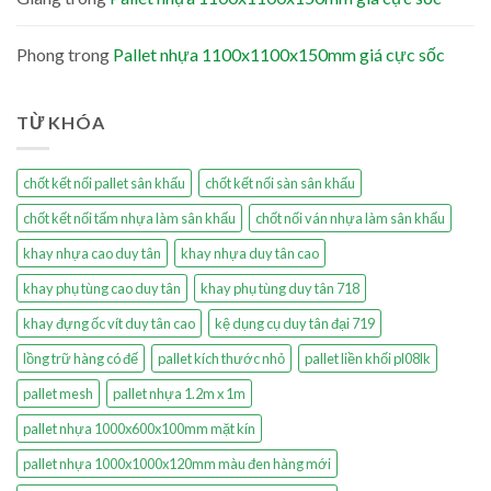
Phong
trong
Pallet nhựa 1100x1100x150mm giá cực sốc
TỪ KHÓA
chốt kết nối pallet sân khấu
chốt kết nối sàn sân khấu
chốt kết nối tấm nhựa làm sân khấu
chốt nối ván nhựa làm sân khấu
khay nhựa cao duy tân
khay nhựa duy tân cao
khay phụ tùng cao duy tân
khay phụ tùng duy tân 718
khay đựng ốc vít duy tân cao
kệ dụng cụ duy tân đại 719
lồng trữ hàng có đế
pallet kích thước nhỏ
pallet liền khối pl08lk
pallet mesh
pallet nhựa 1.2m x 1m
pallet nhựa 1000x600x100mm mặt kín
pallet nhựa 1000x1000x120mm màu đen hàng mới