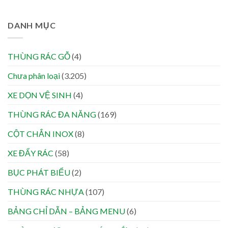
DANH MỤC
THÙNG RÁC GỖ
(4)
Chưa phân loại
(3.205)
XE DỌN VỆ SINH
(4)
THÙNG RÁC ĐA NĂNG
(169)
CỘT CHẮN INOX
(8)
XE ĐẨY RÁC
(58)
BỤC PHÁT BIỂU
(2)
THÙNG RÁC NHỰA
(107)
BẢNG CHỈ DẪN – BẢNG MENU
(6)