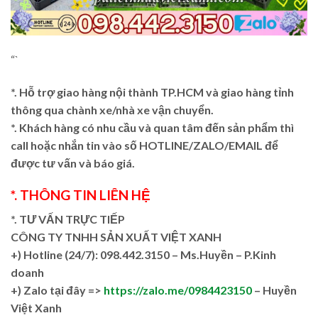
“`
*. Hỗ trợ giao hàng nội thành TP.HCM và giao hàng tỉnh
thông qua chành xe/nhà xe vận chuyển.
*. Khách hàng có nhu cầu và quan tâm đến sản phẩm thì
call hoặc nhắn tin vào số HOTLINE/ZALO/EMAIL để
được tư vấn và báo giá.
*. THÔNG TIN LIÊN HỆ
*. TƯ VẤN TRỰC TIẾP
CÔNG TY TNHH SẢN XUẤT VIỆT XANH
+)
Hotline (24/7): 098.442.3150 – Ms.Huyền – P.Kinh
doanh
+)
Zalo tại đây =>
https://zalo.me/0984423150
– Huyền
Việt Xanh