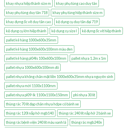
khay nhựa hiệp thành size m
khay phụ tùng cao duy tân
khay phụ tùng duy tân 718
khay phụ tùng hiệp thành size m
khay đựng ốc vít duy tân cao
kệ dụng cụ duy tân đại 719
kệ dụng cụ lớn hiệp thành
kệ dụng cụ size l
kệ đựng ốc vít hiệp thành
pallet kê hàng 1000x600x35mm
pallet kê hàng 1000x600x100mm màu đen
pallet kê hàng pl04ls 100x600x100mm
pallet nhựa 1.2m x 1m
pallet nhựa 1000x600x100mm đỏ
pallet nhựa không chân mặt liền 1000x600x35mm nhựa nguyên sinh
pallet nhựa mới 1100x1100mm
pallet nhựa pl09-lk 1100x1100x150mm
phi nhựa 30 lít
thùng rác 70 lít đạp chân nhựa hdpe có bánh xe
thùng rác 120l nắp hở mgb140
thùng rác 240 lít nắp hở 2 bánh xe
thùng rác bệnh viện 240 lít màu xanh lá
thùng rác mgb240n