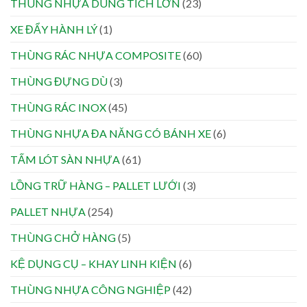
THÙNG NHỰA DUNG TÍCH LỚN
(23)
XE ĐẨY HÀNH LÝ
(1)
THÙNG RÁC NHỰA COMPOSITE
(60)
THÙNG ĐỰNG DÙ
(3)
THÙNG RÁC INOX
(45)
THÙNG NHỰA ĐA NĂNG CÓ BÁNH XE
(6)
TẤM LÓT SÀN NHỰA
(61)
LỒNG TRỮ HÀNG – PALLET LƯỚI
(3)
PALLET NHỰA
(254)
THÙNG CHỞ HÀNG
(5)
KỆ DỤNG CỤ – KHAY LINH KIỆN
(6)
THÙNG NHỰA CÔNG NGHIỆP
(42)