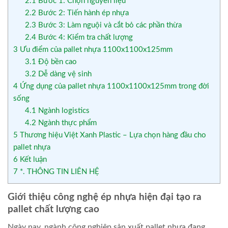
2.1
Bước 1: Chọn nguyên liệu
2.2
Bước 2: Tiến hành ép nhựa
2.3
Bước 3: Làm nguội và cắt bỏ các phần thừa
2.4
Bước 4: Kiểm tra chất lượng
3
Ưu điểm của pallet nhựa 1100x1100x125mm
3.1
Độ bền cao
3.2
Dễ dàng vệ sinh
4
Ứng dụng của pallet nhựa 1100x1100x125mm trong đời
sống
4.1
Ngành logistics
4.2
Ngành thực phẩm
5
Thương hiệu Việt Xanh Plastic – Lựa chọn hàng đầu cho
pallet nhựa
6
Kết luận
7
*. THÔNG TIN LIÊN HỆ
Giới thiệu công nghệ ép nhựa hiện đại tạo ra
pallet chất lượng cao
Ngày nay, ngành công nghiệp sản xuất pallet nhựa đang