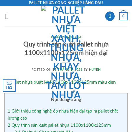
Skip
PALLET NHỰA CÔNG NGHIỆP HÀNG ĐẦU
to
0
content
CHƯA PHÂN LOẠI
Quy trình sản xuất pallet nhựa
1100x1100x125mm hiện đại
POSTED ON
15 THÁNG 1, 2026
BY
HUYEN
15
Th1
Nội dung trang
1
Giới thiệu công nghệ ép nhựa hiện đại tạo ra pallet chất
lượng cao
2
Quy trình sản xuất pallet nhựa 1100x1100x125mm