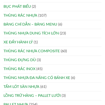
BỤC PHÁT BIỂU
(2)
THÙNG RÁC NHỰA
(107)
BẢNG CHỈ DẪN – BẢNG MENU
(6)
THÙNG NHỰA DUNG TÍCH LỚN
(23)
XE ĐẨY HÀNH LÝ
(1)
THÙNG RÁC NHỰA COMPOSITE
(60)
THÙNG ĐỰNG DÙ
(3)
THÙNG RÁC INOX
(45)
THÙNG NHỰA ĐA NĂNG CÓ BÁNH XE
(6)
TẤM LÓT SÀN NHỰA
(61)
LỒNG TRỮ HÀNG – PALLET LƯỚI
(3)
PALLET NHỰA
(254)