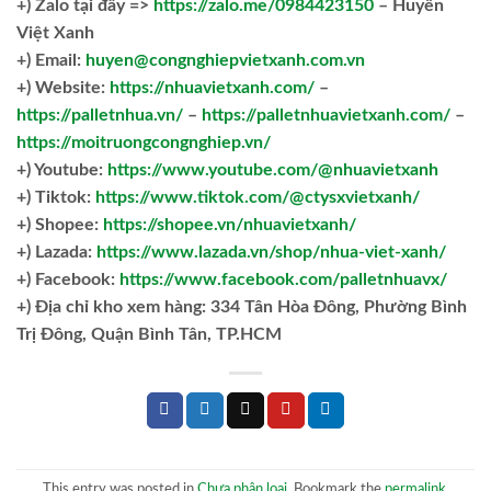
+)
Zalo tại đây =>
https://zalo.me/0984423150
– Huyền
Việt Xanh
+) Email:
huyen@congnghiepvietxanh.com.vn
+) Website:
https://nhuavietxanh.com/
–
https://palletnhua.vn/
–
https://palletnhuavietxanh.com/
–
https://moitruongcongnghiep.vn/
+) Youtube:
https://www.youtube.com/@nhuavietxanh
+) Tiktok:
https://www.tiktok.com/@ctysxvietxanh/
+) Shopee:
https://shopee.vn/nhuavietxanh/
+) Lazada:
https://www.lazada.vn/shop/nhua-viet-xanh/
+) Facebook:
https://www.facebook.com/palletnhuavx/
+)
Địa chỉ kho xem hàng: 334 Tân Hòa Đông, Phường Bình
Trị Đông, Quận Bình Tân, TP.HCM
This entry was posted in
Chưa phân loại
. Bookmark the
permalink
.