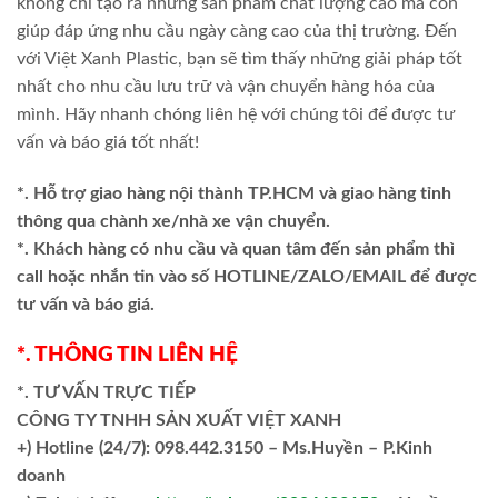
không chỉ tạo ra những sản phẩm chất lượng cao mà còn
giúp đáp ứng nhu cầu ngày càng cao của thị trường. Đến
với Việt Xanh Plastic, bạn sẽ tìm thấy những giải pháp tốt
nhất cho nhu cầu lưu trữ và vận chuyển hàng hóa của
mình. Hãy nhanh chóng liên hệ với chúng tôi để được tư
vấn và báo giá tốt nhất!
*. Hỗ trợ giao hàng nội thành TP.HCM và giao hàng tỉnh
thông qua chành xe/nhà xe vận chuyển.
*. Khách hàng có nhu cầu và quan tâm đến sản phẩm thì
call hoặc nhắn tin vào số HOTLINE/ZALO/EMAIL để được
tư vấn và báo giá.
*. THÔNG TIN LIÊN HỆ
*. TƯ VẤN TRỰC TIẾP
CÔNG TY TNHH SẢN XUẤT VIỆT XANH
+)
Hotline (24/7): 098.442.3150 – Ms.Huyền – P.Kinh
doanh