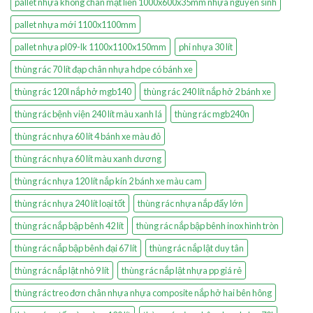
pallet nhựa không chân mặt liền 1000x600x35mm nhựa nguyên sinh
pallet nhựa mới 1100x1100mm
pallet nhựa pl09-lk 1100x1100x150mm
phi nhựa 30 lít
thùng rác 70 lít đạp chân nhựa hdpe có bánh xe
thùng rác 120l nắp hở mgb140
thùng rác 240 lít nắp hở 2 bánh xe
thùng rác bệnh viện 240 lít màu xanh lá
thùng rác mgb240n
thùng rác nhựa 60 lít 4 bánh xe màu đỏ
thùng rác nhựa 60 lít màu xanh dương
thùng rác nhựa 120 lít nắp kín 2 bánh xe màu cam
thùng rác nhựa 240 lít loại tốt
thùng rác nhựa nắp đẩy lớn
thùng rác nắp bập bênh 42 lít
thùng rác nắp bập bênh inox hình tròn
thùng rác nắp bập bênh đại 67 lít
thùng rác nắp lật duy tân
thùng rác nắp lật nhỏ 9 lít
thùng rác nắp lật nhựa pp giá rẻ
thùng rác treo đơn chân nhựa nhựa composite nắp hở hai bên hông