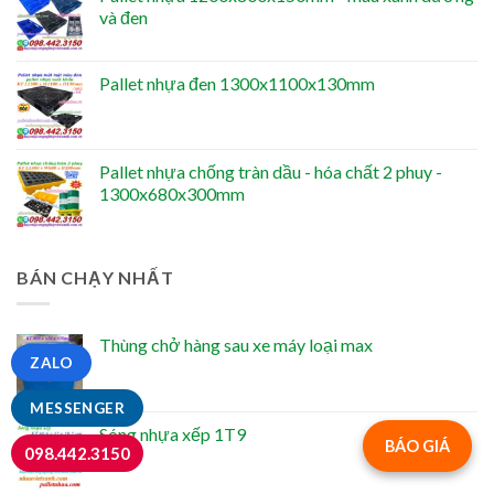
và đen
Pallet nhựa đen 1300x1100x130mm
Pallet nhựa chống tràn dầu - hóa chất 2 phuy -
1300x680x300mm
BÁN CHẠY NHẤT
Thùng chở hàng sau xe máy loại max
ZALO
MESSENGER
Sóng nhựa xếp 1T9
BÁO GIÁ
098.442.3150