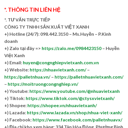
*. THÔNG TIN LIÊN HỆ
*. TƯ VẤN TRỰC TIẾP
CÔNG TY TNHH SẢN XUẤT VIỆT XANH
+)
Hotline (24/7): 098.442.3150 – Ms.Huyền – P.Kinh
doanh
+)
Zalo tại đây =>
https://zalo.me/0984423150
– Huyền
Việt Xanh
+) Email:
huyen@congnghiepvietxanh.com.vn
+) Website:
https://nhuavietxanh.com/
–
https://palletnhua.vn/
–
https://palletnhuavietxanh.com/
–
https://moitruongcongnghiep.vn/
+) Youtube:
https://www.youtube.com/@nhuavietxanh
+) Tiktok:
https://www.tiktok.com/@ctysxvietxanh/
+) Shopee:
https://shopee.vn/nhuavietxanh/
+) Lazada:
https://www.lazada.vn/shop/nhua-viet-xanh/
+) Facebook:
https://www.facebook.com/palletnhuavx/
+)
Địa chỉ kho xem hàng: 334 Tân Hòa Đông, Phường Bình