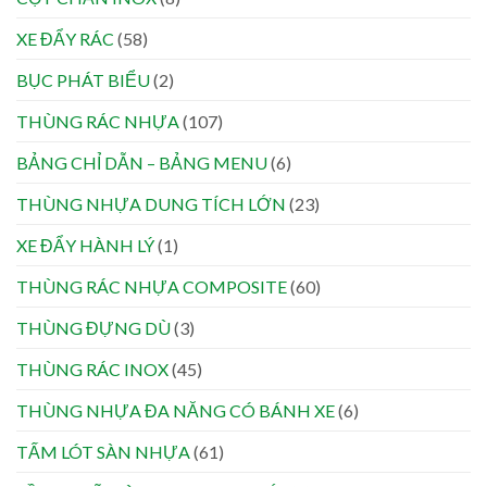
XE ĐẨY RÁC
(58)
BỤC PHÁT BIỂU
(2)
THÙNG RÁC NHỰA
(107)
BẢNG CHỈ DẪN – BẢNG MENU
(6)
THÙNG NHỰA DUNG TÍCH LỚN
(23)
XE ĐẨY HÀNH LÝ
(1)
THÙNG RÁC NHỰA COMPOSITE
(60)
THÙNG ĐỰNG DÙ
(3)
THÙNG RÁC INOX
(45)
THÙNG NHỰA ĐA NĂNG CÓ BÁNH XE
(6)
TẤM LÓT SÀN NHỰA
(61)