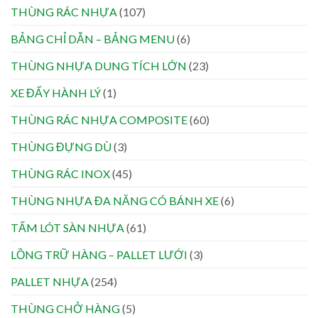
THÙNG RÁC NHỰA
(107)
BẢNG CHỈ DẪN – BẢNG MENU
(6)
THÙNG NHỰA DUNG TÍCH LỚN
(23)
XE ĐẨY HÀNH LÝ
(1)
THÙNG RÁC NHỰA COMPOSITE
(60)
THÙNG ĐỰNG DÙ
(3)
THÙNG RÁC INOX
(45)
THÙNG NHỰA ĐA NĂNG CÓ BÁNH XE
(6)
TẤM LÓT SÀN NHỰA
(61)
LỒNG TRỮ HÀNG – PALLET LƯỚI
(3)
PALLET NHỰA
(254)
THÙNG CHỞ HÀNG
(5)