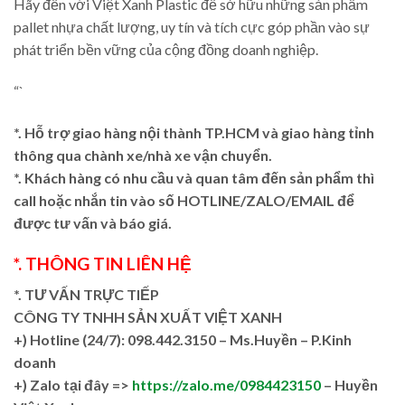
Hãy đến với Việt Xanh Plastic để sở hữu những sản phẩm
pallet nhựa chất lượng, uy tín và tích cực góp phần vào sự
phát triển bền vững của cộng đồng doanh nghiệp.
“`
*. Hỗ trợ giao hàng nội thành TP.HCM và giao hàng tỉnh
thông qua chành xe/nhà xe vận chuyển.
*. Khách hàng có nhu cầu và quan tâm đến sản phẩm thì
call hoặc nhắn tin vào số HOTLINE/ZALO/EMAIL để
được tư vấn và báo giá.
*. THÔNG TIN LIÊN HỆ
*. TƯ VẤN TRỰC TIẾP
CÔNG TY TNHH SẢN XUẤT VIỆT XANH
+)
Hotline (24/7): 098.442.3150 – Ms.Huyền – P.Kinh
doanh
+)
Zalo tại đây =>
https://zalo.me/0984423150
– Huyền