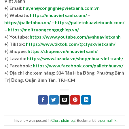
Việt Xanh
+) Email:
huyen@congnghiepvietxanh.com.vn
+) Website:
https://nhuavietxanh.com/
–
https://palletnhua.vn/
–
https://palletnhuavietxanh.com/
–
https://moitruongcongnghiep.vn/
+) Youtube:
https://www.youtube.com/@nhuavietxanh
+) Tiktok:
https://www.tiktok.com/@ctysxvietxanh/
+) Shopee:
https://shopee.vn/nhuavietxanh/
+) Lazada:
https://www.lazada.vn/shop/nhua-viet-xanh/
+) Facebook:
https://www.facebook.com/palletnhuavx/
+)
Địa chỉ kho xem hàng: 334 Tân Hòa Đông, Phường Bình
Trị Đông, Quận Bình Tân, TP.HCM
This entry was posted in
Chưa phân loại
. Bookmark the
permalink
.