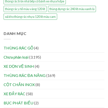
thùng rác tròn nhà bếp có bánh xe nhựa hdpe
thùng rác y tế màu vàng 120 lít
thùng đựng rác 240 lít màu xanh lá
xả kho thùng rác nhựa 120 lít màu cam
DANH MỤC
THÙNG RÁC GỖ
(4)
Chưa phân loại
(3.195)
XE DỌN VỆ SINH
(4)
THÙNG RÁC ĐA NĂNG
(169)
CỘT CHẮN INOX
(8)
XE ĐẨY RÁC
(58)
BỤC PHÁT BIỂU
(2)