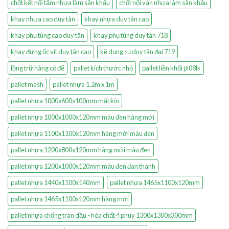
chốt kết nối tấm nhựa làm sân khấu
chốt nối ván nhựa làm sân khấu
khay nhựa cao duy tân
khay nhựa duy tân cao
khay phụ tùng cao duy tân
khay phụ tùng duy tân 718
khay đựng ốc vít duy tân cao
kệ dụng cụ duy tân đại 719
lồng trữ hàng có đế
pallet kích thước nhỏ
pallet liền khối pl08lk
pallet mesh
pallet nhựa 1.2m x 1m
pallet nhựa 1000x600x100mm mặt kín
pallet nhựa 1000x1000x120mm màu đen hàng mới
pallet nhựa 1100x1100x120mm hàng mới màu đen
pallet nhựa 1200x800x120mm hàng mới màu đen
pallet nhựa 1200x1000x120mm màu đen đan thanh
pallet nhựa 1440x1100x140mm
pallet nhựa 1465x1100x120mm
pallet nhựa 1465x1100x120mm hàng mới
pallet nhựa chống tràn dầu - hóa chất 4 phuy 1300x1300x300mm