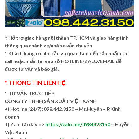
*. Hỗ trợ giao hàng nội thành TP.HCM và giao hàng tỉnh
thông qua chành xe/nhà xe vận chuyển.
*. Khách hàng có nhu cầu và quan tâm đến sản phẩm thì
call hoặc nhắn tin vào số HOTLINE/ZALO/EMAIL để
được tư vấn và báo giá.
*. THÔNG TIN LIÊN HỆ
*. TƯ VẤN TRỰC TIẾP
CÔNG TY TNHH SẢN XUẤT VIỆT XANH
+)
Hotline (24/7): 098.442.3150 – Ms.Huyền – P.Kinh
doanh
+)
Zalo tại đây =>
https://zalo.me/0984423150
– Huyền
Việt Xanh