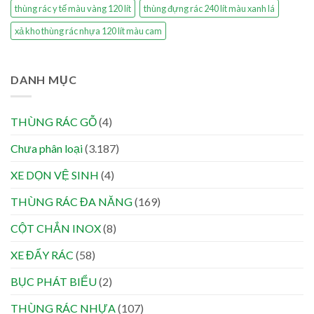
thùng rác y tế màu vàng 120 lít
thùng đựng rác 240 lít màu xanh lá
xả kho thùng rác nhựa 120 lít màu cam
DANH MỤC
THÙNG RÁC GỖ
(4)
Chưa phân loại
(3.187)
XE DỌN VỆ SINH
(4)
THÙNG RÁC ĐA NĂNG
(169)
CỘT CHẮN INOX
(8)
XE ĐẨY RÁC
(58)
BỤC PHÁT BIỂU
(2)
THÙNG RÁC NHỰA
(107)