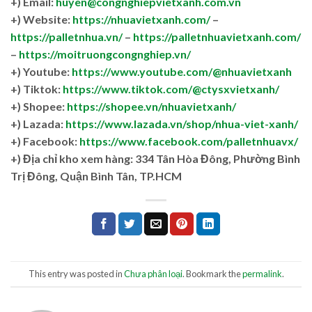
+) Email:
huyen@congnghiepvietxanh.com.vn
+) Website:
https://nhuavietxanh.com/
–
https://palletnhua.vn/
–
https://palletnhuavietxanh.com/
–
https://moitruongcongnghiep.vn/
+) Youtube:
https://www.youtube.com/@nhuavietxanh
+) Tiktok:
https://www.tiktok.com/@ctysxvietxanh/
+) Shopee:
https://shopee.vn/nhuavietxanh/
+) Lazada:
https://www.lazada.vn/shop/nhua-viet-xanh/
+) Facebook:
https://www.facebook.com/palletnhuavx/
+)
Địa chỉ kho xem hàng: 334 Tân Hòa Đông, Phường Bình
Trị Đông, Quận Bình Tân, TP.HCM
This entry was posted in
Chưa phân loại
. Bookmark the
permalink
.