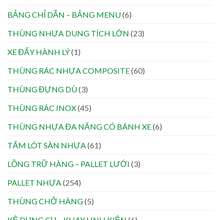
BẢNG CHỈ DẪN – BẢNG MENU
(6)
THÙNG NHỰA DUNG TÍCH LỚN
(23)
XE ĐẨY HÀNH LÝ
(1)
THÙNG RÁC NHỰA COMPOSITE
(60)
THÙNG ĐỰNG DÙ
(3)
THÙNG RÁC INOX
(45)
THÙNG NHỰA ĐA NĂNG CÓ BÁNH XE
(6)
TẤM LÓT SÀN NHỰA
(61)
LỒNG TRỮ HÀNG – PALLET LƯỚI
(3)
PALLET NHỰA
(254)
THÙNG CHỞ HÀNG
(5)
KỆ DỤNG CỤ – KHAY LINH KIỆN
(6)