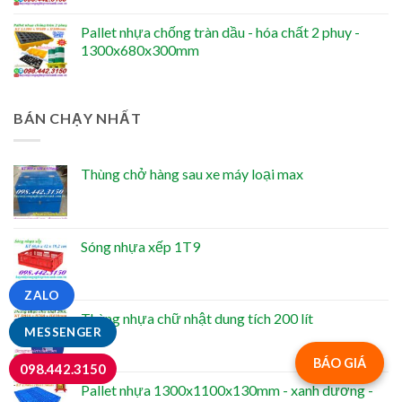
Pallet nhựa chống tràn dầu - hóa chất 2 phuy -
1300x680x300mm
BÁN CHẠY NHẤT
Thùng chở hàng sau xe máy loại max
Sóng nhựa xếp 1T9
ZALO
Thùng nhựa chữ nhật dung tích 200 lít
MESSENGER
BÁO GIÁ
098.442.3150
Pallet nhựa 1300x1100x130mm - xanh dương -