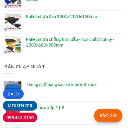
Pallet nhựa đen 1300x1100x130mm
Pallet nhựa chống tràn dầu - hóa chất 2 phuy -
1300x680x300mm
BÁN CHẠY NHẤT
Thùng chở hàng sau xe máy loại max
ZALO
MESSENGER
Sóng nhựa xếp 1T9
BÁO GIÁ
098.442.3150