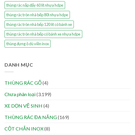
thùng rác nắp đẩy 60 lít nhựa hdpe
thùng rác tròn nhà bếp 80l nhựa hdpe
thùng rác tròn nhà bếp 120 lít có bánh xe
thùng rác tròn nhà bếp có bánh xe nhựa hdpe
thùng đựng ô dù viền inox
DANH MỤC
THÙNG RÁC GỖ
(4)
Chưa phân loại
(3.199)
XE DỌN VỆ SINH
(4)
THÙNG RÁC ĐA NĂNG
(169)
CỘT CHẮN INOX
(8)