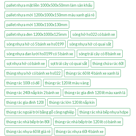
pallet nhựa mặt liền 1000x500x50mm làm sân khấu
pallet nhựa mới 1200x1000x150mm màu xanh giá rẻ
pallet nhựa mới 1300x1100x130mm
pallet nhựa đen 1200x1000x125mm
sóng hở hs022 có bánh xe
sóng nhựa hở có 5 bánh xe hs0199
sóng nhựa hở có quai sắt
sóng nhựa đan lưới hs0199 có 5 bánh xe
sóng trái cây có 8 bánh xe
sọt nhựa hở có bánh xe
sọt trái cây có quai sắt
thùng chứa rác 60l
thùng nhựa hở có bánh xe hs022
thùng rác 60 lít 4 bánh xe xanh lá
thùng rác 100l có đế
thùng rác 120 lít màu vàng
thùng rác 240l nắp kín 2 bánh xe
thùng rác gia đình 120 lít màu xanh lá
thùng rác gia đình 120l
thùng rác lớn 120 lít nắp kín
thùng rác ngoài trời bằng gỗ công nghiệp
thùng rác nhà bếp nhựa hdpe
thùng rác nhà bếp tròn 80l
thùng rác nhà bếp tròn 120 lít có bánh xe
thùng rác nhựa 60 lít giá rẻ
thùng rác nhựa 60l 4 bánh xe