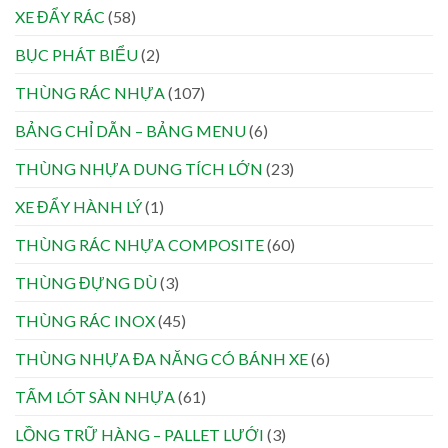
XE ĐẨY RÁC
(58)
BỤC PHÁT BIỂU
(2)
THÙNG RÁC NHỰA
(107)
BẢNG CHỈ DẪN – BẢNG MENU
(6)
THÙNG NHỰA DUNG TÍCH LỚN
(23)
XE ĐẨY HÀNH LÝ
(1)
THÙNG RÁC NHỰA COMPOSITE
(60)
THÙNG ĐỰNG DÙ
(3)
THÙNG RÁC INOX
(45)
THÙNG NHỰA ĐA NĂNG CÓ BÁNH XE
(6)
TẤM LÓT SÀN NHỰA
(61)
LỒNG TRỮ HÀNG – PALLET LƯỚI
(3)