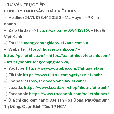
*. TƯ VẤN TRỰC TIẾP
CÔNG TY TNHH SẢN XUẤT VIỆT XANH
+)
Hotline (24/7): 098.442.3150 – Ms.Huyền – P.Kinh
doanh
+)
Zalo tại đây =>
https://zalo.me/0984423150
– Huyền
Việt Xanh
+) Email:
huyen@congnghiepvietxanh.com.vn
+) Website:
https://nhuavietxanh.com/
–
https://palletnhua.vn/
–
https://palletnhuavietxanh.com/
–
https://moitruongcongnghiep.vn/
+) Youtube:
https://www.youtube.com/@nhuavietxanh
+) Tiktok:
https://www.tiktok.com/@ctysxvietxanh/
+) Shopee:
https://shopee.vn/nhuavietxanh/
+) Lazada:
https://www.lazada.vn/shop/nhua-viet-xanh/
+) Facebook:
https://www.facebook.com/palletnhuavx/
+)
Địa chỉ kho xem hàng: 334 Tân Hòa Đông, Phường Bình
Trị Đông, Quận Bình Tân, TP.HCM