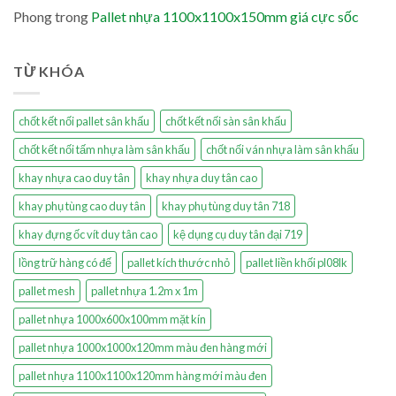
Phong
trong
Pallet nhựa 1100x1100x150mm giá cực sốc
TỪ KHÓA
chốt kết nối pallet sân khấu
chốt kết nối sàn sân khấu
chốt kết nối tấm nhựa làm sân khấu
chốt nối ván nhựa làm sân khấu
khay nhựa cao duy tân
khay nhựa duy tân cao
khay phụ tùng cao duy tân
khay phụ tùng duy tân 718
khay đựng ốc vít duy tân cao
kệ dụng cụ duy tân đại 719
lồng trữ hàng có đế
pallet kích thước nhỏ
pallet liền khối pl08lk
pallet mesh
pallet nhựa 1.2m x 1m
pallet nhựa 1000x600x100mm mặt kín
pallet nhựa 1000x1000x120mm màu đen hàng mới
pallet nhựa 1100x1100x120mm hàng mới màu đen