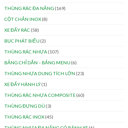
THÙNG RÁC ĐA NĂNG
(169)
CỘT CHẮN INOX
(8)
XE ĐẨY RÁC
(58)
BỤC PHÁT BIỂU
(2)
THÙNG RÁC NHỰA
(107)
BẢNG CHỈ DẪN – BẢNG MENU
(6)
THÙNG NHỰA DUNG TÍCH LỚN
(23)
XE ĐẨY HÀNH LÝ
(1)
THÙNG RÁC NHỰA COMPOSITE
(60)
THÙNG ĐỰNG DÙ
(3)
THÙNG RÁC INOX
(45)
THÙNG NHỰA ĐA NĂNG CÓ BÁNH XE
(6)