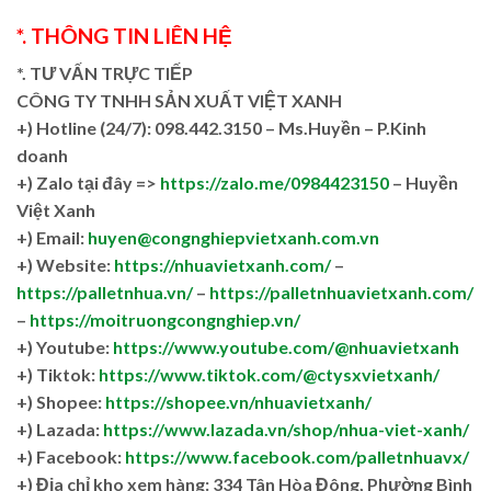
*. THÔNG TIN LIÊN HỆ
*. TƯ VẤN TRỰC TIẾP
CÔNG TY TNHH SẢN XUẤT VIỆT XANH
+)
Hotline (24/7): 098.442.3150 – Ms.Huyền – P.Kinh
doanh
+)
Zalo tại đây =>
https://zalo.me/0984423150
– Huyền
Việt Xanh
+) Email:
huyen@congnghiepvietxanh.com.vn
+) Website:
https://nhuavietxanh.com/
–
https://palletnhua.vn/
–
https://palletnhuavietxanh.com/
–
https://moitruongcongnghiep.vn/
+) Youtube:
https://www.youtube.com/@nhuavietxanh
+) Tiktok:
https://www.tiktok.com/@ctysxvietxanh/
+) Shopee:
https://shopee.vn/nhuavietxanh/
+) Lazada:
https://www.lazada.vn/shop/nhua-viet-xanh/
+) Facebook:
https://www.facebook.com/palletnhuavx/
+)
Địa chỉ kho xem hàng: 334 Tân Hòa Đông, Phường Bình