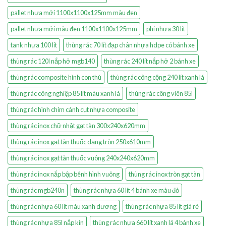
pallet nhựa mới 1100x1100x125mm màu đen
pallet nhựa mới màu đen 1100x1100x125mm
phi nhựa 30 lít
tank nhựa 100 lít
thùng rác 70 lít đạp chân nhựa hdpe có bánh xe
thùng rác 120l nắp hở mgb140
thùng rác 240 lít nắp hở 2 bánh xe
thùng rác composite hình con thú
thùng rác công cộng 240 lít xanh lá
thùng rác công nghiệp 85 lít màu xanh lá
thùng rác công viên 85l
thùng rác hình chim cánh cụt nhựa composite
thùng rác inox chữ nhật gạt tàn 300x240x620mm
thùng rác inox gạt tàn thuốc dạng tròn 250x610mm
thùng rác inox gạt tàn thuốc vuông 240x240x620mm
thùng rác inox nắp bập bênh hình vuông
thùng rác inox tròn gạt tàn
thùng rác mgb240n
thùng rác nhựa 60 lít 4 bánh xe màu đỏ
thùng rác nhựa 60 lít màu xanh dương
thùng rác nhựa 85 lít giá rẻ
thùng rác nhựa 85l nắp kín
thùng rác nhựa 660 lít xanh lá 4 bánh xe