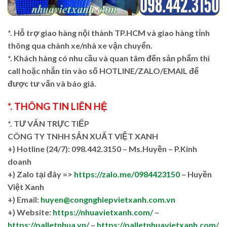
*. Hỗ trợ giao hàng nội thành TP.HCM và giao hàng tỉnh
thông qua chành xe/nhà xe vận chuyển.
*. Khách hàng có nhu cầu và quan tâm đến sản phẩm thì
call hoặc nhắn tin vào số HOTLINE/ZALO/EMAIL để
được tư vấn và báo giá.
*. THÔNG TIN LIÊN HỆ
*. TƯ VẤN TRỰC TIẾP
CÔNG TY TNHH SẢN XUẤT VIỆT XANH
+)
Hotline (24/7): 098.442.3150 – Ms.Huyền – P.Kinh
doanh
+)
Zalo tại đây =>
https://zalo.me/0984423150
– Huyền
Việt Xanh
+) Email:
huyen@congnghiepvietxanh.com.vn
+) Website:
https://nhuavietxanh.com/
–
https://palletnhua.vn/
–
https://palletnhuavietxanh.com/