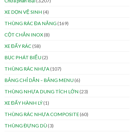
Chưa phân loại
(3.207)
XE DỌN VỆ SINH
(4)
THÙNG RÁC ĐA NĂNG
(169)
CỘT CHẮN INOX
(8)
XE ĐẨY RÁC
(58)
BỤC PHÁT BIỂU
(2)
THÙNG RÁC NHỰA
(107)
BẢNG CHỈ DẪN – BẢNG MENU
(6)
THÙNG NHỰA DUNG TÍCH LỚN
(23)
XE ĐẨY HÀNH LÝ
(1)
THÙNG RÁC NHỰA COMPOSITE
(60)
THÙNG ĐỰNG DÙ
(3)