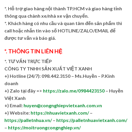
*. Hỗ trợ giao hàng nội thành TP.HCM và giao hàng tỉnh
thông qua chành xe/nhà xe vận chuyển.
*. Khách hàng có nhu cầu và quan tâm đến sản phẩm thì
call hoặc nhắn tin vào số HOTLINE/ZALO/EMAIL để
được tư vấn và báo giá.
*. THÔNG TIN LIÊN HỆ
*. TƯ VẤN TRỰC TIẾP
CÔNG TY TNHH SẢN XUẤT VIỆT XANH
+)
Hotline (24/7): 098.442.3150 – Ms.Huyền – P.Kinh
doanh
+)
Zalo tại đây =>
https://zalo.me/0984423150
– Huyền
Việt Xanh
+) Email:
huyen@congnghiepvietxanh.com.vn
+) Website:
https://nhuavietxanh.com/
–
https://palletnhua.vn/
–
https://palletnhuavietxanh.com/
–
https://moitruongcongnghiep.vn/