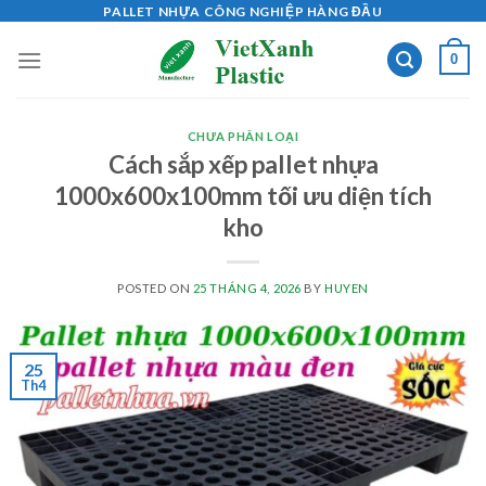
Skip
PALLET NHỰA CÔNG NGHIỆP HÀNG ĐẦU
to
0
content
CHƯA PHÂN LOẠI
Cách sắp xếp pallet nhựa
1000x600x100mm tối ưu diện tích
kho
POSTED ON
25 THÁNG 4, 2026
BY
HUYEN
25
Th4