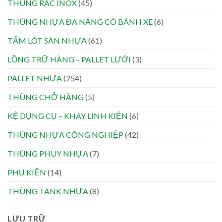
THÙNG RÁC INOX
(45)
THÙNG NHỰA ĐA NĂNG CÓ BÁNH XE
(6)
TẤM LÓT SÀN NHỰA
(61)
LỒNG TRỮ HÀNG – PALLET LƯỚI
(3)
PALLET NHỰA
(254)
THÙNG CHỞ HÀNG
(5)
KỆ DỤNG CỤ – KHAY LINH KIỆN
(6)
THÙNG NHỰA CÔNG NGHIỆP
(42)
THÙNG PHUY NHỰA
(7)
PHỤ KIỆN
(14)
THÙNG TANK NHỰA
(8)
LƯU TRỮ