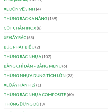
XE DỌN VỆ SINH
(4)
THÙNG RÁC ĐA NĂNG
(169)
CỘT CHẮN INOX
(8)
XE ĐẨY RÁC
(58)
BỤC PHÁT BIỂU
(2)
THÙNG RÁC NHỰA
(107)
BẢNG CHỈ DẪN – BẢNG MENU
(6)
THÙNG NHỰA DUNG TÍCH LỚN
(23)
XE ĐẨY HÀNH LÝ
(1)
THÙNG RÁC NHỰA COMPOSITE
(60)
THÙNG ĐỰNG DÙ
(3)