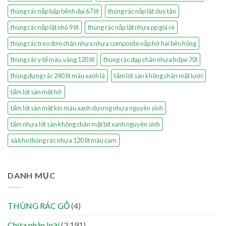
thùng rác nắp bập bênh đại 67 lít
thùng rác nắp lật duy tân
thùng rác nắp lật nhỏ 9 lít
thùng rác nắp lật nhựa pp giá rẻ
thùng rác treo đơn chân nhựa nhựa composite nắp hở hai bên hông
thùng rác y tế màu vàng 120 lít
thùng rác đạp chân nhựa hdpe 70l
thùng đựng rác 240 lít màu xanh lá
tấm lót sàn không chân mặt lưới
tấm lót sàn mặt hở
tấm lót sàn mặt kín màu xanh dương nhựa nguyên sinh
tấm nhựa lót sàn không chân mặt bít xanh nguyên sinh
xả kho thùng rác nhựa 120 lít màu cam
DANH MỤC
THÙNG RÁC GỖ
(4)
Chưa phân loại
(3.191)