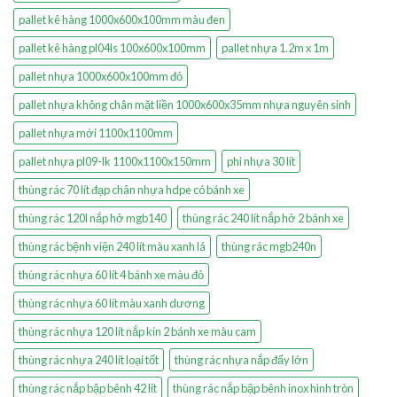
pallet kê hàng 1000x600x100mm màu đen
pallet kê hàng pl04ls 100x600x100mm
pallet nhựa 1.2m x 1m
pallet nhựa 1000x600x100mm đỏ
pallet nhựa không chân mặt liền 1000x600x35mm nhựa nguyên sinh
pallet nhựa mới 1100x1100mm
pallet nhựa pl09-lk 1100x1100x150mm
phi nhựa 30 lít
thùng rác 70 lít đạp chân nhựa hdpe có bánh xe
thùng rác 120l nắp hở mgb140
thùng rác 240 lít nắp hở 2 bánh xe
thùng rác bệnh viện 240 lít màu xanh lá
thùng rác mgb240n
thùng rác nhựa 60 lít 4 bánh xe màu đỏ
thùng rác nhựa 60 lít màu xanh dương
thùng rác nhựa 120 lít nắp kín 2 bánh xe màu cam
thùng rác nhựa 240 lít loại tốt
thùng rác nhựa nắp đẩy lớn
thùng rác nắp bập bênh 42 lít
thùng rác nắp bập bênh inox hình tròn