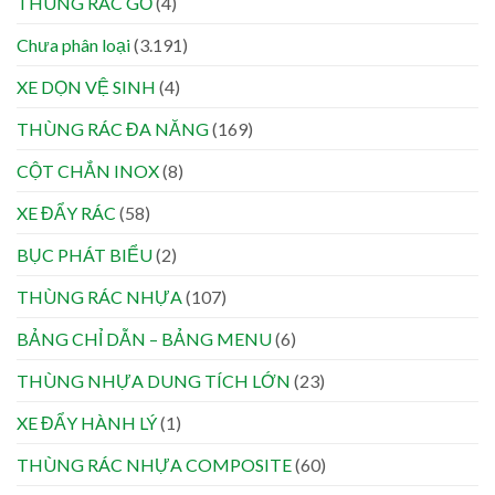
THÙNG RÁC GỖ
(4)
Chưa phân loại
(3.191)
XE DỌN VỆ SINH
(4)
THÙNG RÁC ĐA NĂNG
(169)
CỘT CHẮN INOX
(8)
XE ĐẨY RÁC
(58)
BỤC PHÁT BIỂU
(2)
THÙNG RÁC NHỰA
(107)
BẢNG CHỈ DẪN – BẢNG MENU
(6)
THÙNG NHỰA DUNG TÍCH LỚN
(23)
XE ĐẨY HÀNH LÝ
(1)
THÙNG RÁC NHỰA COMPOSITE
(60)