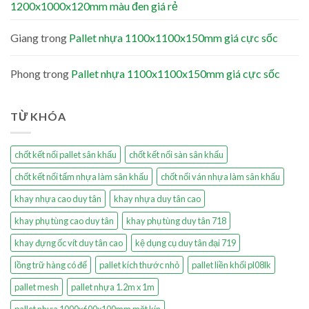
1200x1000x120mm màu đen giá rẻ
Giang
trong
Pallet nhựa 1100x1100x150mm giá cực sốc
Phong
trong
Pallet nhựa 1100x1100x150mm giá cực sốc
TỪ KHÓA
chốt kết nối pallet sân khấu
chốt kết nối sàn sân khấu
chốt kết nối tấm nhựa làm sân khấu
chốt nối ván nhựa làm sân khấu
khay nhựa cao duy tân
khay nhựa duy tân cao
khay phụ tùng cao duy tân
khay phụ tùng duy tân 718
khay đựng ốc vít duy tân cao
kệ dụng cụ duy tân đại 719
lồng trữ hàng có đế
pallet kích thước nhỏ
pallet liền khối pl08lk
pallet mesh
pallet nhựa 1.2m x 1m