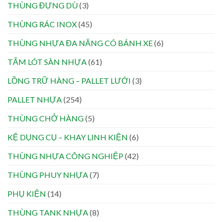
THÙNG ĐỰNG DÙ
(3)
THÙNG RÁC INOX
(45)
THÙNG NHỰA ĐA NĂNG CÓ BÁNH XE
(6)
TẤM LÓT SÀN NHỰA
(61)
LỒNG TRỮ HÀNG – PALLET LƯỚI
(3)
PALLET NHỰA
(254)
THÙNG CHỞ HÀNG
(5)
KỆ DỤNG CỤ – KHAY LINH KIỆN
(6)
THÙNG NHỰA CÔNG NGHIỆP
(42)
THÙNG PHUY NHỰA
(7)
PHỤ KIỆN
(14)
THÙNG TANK NHỰA
(8)