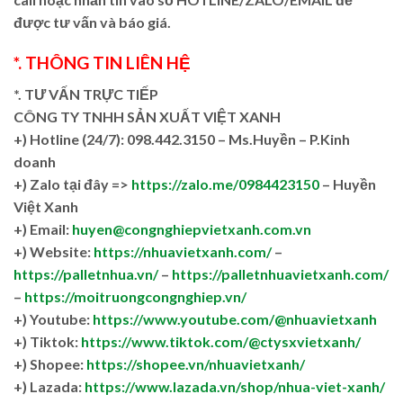
được tư vấn và báo giá.
*. THÔNG TIN LIÊN HỆ
*. TƯ VẤN TRỰC TIẾP
CÔNG TY TNHH SẢN XUẤT VIỆT XANH
+)
Hotline (24/7): 098.442.3150 – Ms.Huyền – P.Kinh
doanh
+)
Zalo tại đây =>
https://zalo.me/0984423150
– Huyền
Việt Xanh
+) Email:
huyen@congnghiepvietxanh.com.vn
+) Website:
https://nhuavietxanh.com/
–
https://palletnhua.vn/
–
https://palletnhuavietxanh.com/
–
https://moitruongcongnghiep.vn/
+) Youtube:
https://www.youtube.com/@nhuavietxanh
+) Tiktok:
https://www.tiktok.com/@ctysxvietxanh/
+) Shopee:
https://shopee.vn/nhuavietxanh/
+) Lazada:
https://www.lazada.vn/shop/nhua-viet-xanh/