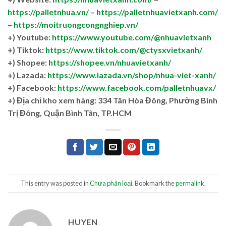
https://palletnhua.vn/
–
https://palletnhuavietxanh.com/
–
https://moitruongcongnghiep.vn/
+) Youtube:
https://www.youtube.com/@nhuavietxanh
+) Tiktok:
https://www.tiktok.com/@ctysxvietxanh/
+) Shopee:
https://shopee.vn/nhuavietxanh/
+) Lazada:
https://www.lazada.vn/shop/nhua-viet-xanh/
+) Facebook:
https://www.facebook.com/palletnhuavx/
+)
Địa chỉ kho xem hàng: 334 Tân Hòa Đông, Phường Bình
Trị Đông, Quận Bình Tân, TP.HCM
This entry was posted in
Chưa phân loại
. Bookmark the
permalink
.
HUYEN