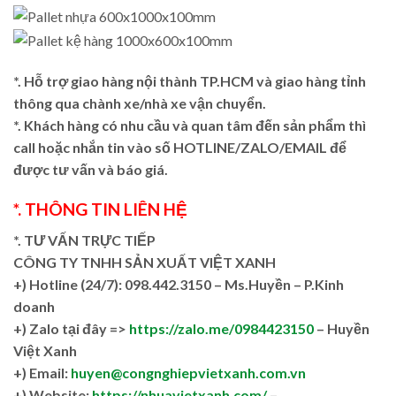
*. Hỗ trợ giao hàng nội thành TP.HCM và giao hàng tỉnh
thông qua chành xe/nhà xe vận chuyển.
*. Khách hàng có nhu cầu và quan tâm đến sản phẩm thì
call hoặc nhắn tin vào số HOTLINE/ZALO/EMAIL để
được tư vấn và báo giá.
*. THÔNG TIN LIÊN HỆ
*. TƯ VẤN TRỰC TIẾP
CÔNG TY TNHH SẢN XUẤT VIỆT XANH
+)
Hotline (24/7): 098.442.3150 – Ms.Huyền – P.Kinh
doanh
+)
Zalo tại đây =>
https://zalo.me/0984423150
– Huyền
Việt Xanh
+) Email:
huyen@congnghiepvietxanh.com.vn
+) Website:
https://nhuavietxanh.com/
–