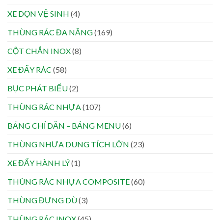
XE DỌN VỆ SINH
(4)
THÙNG RÁC ĐA NĂNG
(169)
CỘT CHẮN INOX
(8)
XE ĐẨY RÁC
(58)
BỤC PHÁT BIỂU
(2)
THÙNG RÁC NHỰA
(107)
BẢNG CHỈ DẪN – BẢNG MENU
(6)
THÙNG NHỰA DUNG TÍCH LỚN
(23)
XE ĐẨY HÀNH LÝ
(1)
THÙNG RÁC NHỰA COMPOSITE
(60)
THÙNG ĐỰNG DÙ
(3)
THÙNG RÁC INOX
(45)