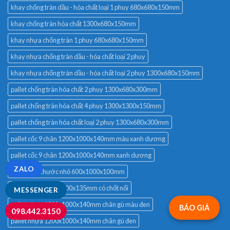
khay chống tràn dầu - hóa chất loại 1 phuy 680x680x150mm
khay chống tràn hóa chất 1300x680x150mm
khay nhựa chống tràn 1 phuy 680x680x150mm
khay nhựa chống tràn dầu - hóa chất loại 2 phuy
khay nhựa chống tràn dầu - hóa chất loại 2 phuy 1300x680x150mm
pallet chống tràn hóa chất 2 phuy 1300x680x300mm
pallet chống tràn hóa chất 4 phuy 1300x1300x150mm
pallet chống tràn hóa chất loại 2 phuy 1300x680x300mm
pallet cốc 9 chân 1200x1000x140mm màu xanh dương
pallet cốc 9 chân 1200x1000x140mm xanh dương
ZALO
pallet kích thước nhỏ 600x1000x100mm
pallet nhựa 600x1000x135mm có chốt nối
MESSENGER
pallet nhựa 1200x1000x140mm chân gù màu đen
BÁO GIÁ
098.442.3150
pallet nhựa 1200x1000x140mm chân gù đen