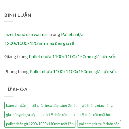
BÌNH LUẬN
lazer bond usa walmar
trong
Pallet nhựa
1200x1000x120mm màu đen giá rẻ
Giang
trong
Pallet nhựa 1100x1100x150mm giá cực sốc
Phong
trong
Pallet nhựa 1100x1100x150mm giá cực sốc
TỪ KHÓA
bảng chỉ dẫn
cột chắn inox dây căng 2 mét
giá thùng giao hàng
giá thùng nhựa xếp
pallet 9 chân cốc
pallet 9 chân cốc mặt hở
pallet chân gù 1200x1000x140mm mặt liền
pallet mặt lưới 9 chân cốc