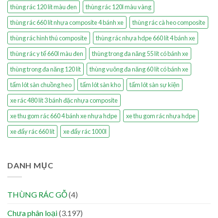
thùng rác 120 lít màu đen
thùng rác 120l màu vàng
thùng rác 660 lít nhựa composite 4 bánh xe
thùng rác cà heo composite
thùng rác hình thú composite
thùng rác nhựa hdpe 660 lít 4 bánh xe
thùng rác y tế 660l màu đen
thùng trong đa năng 55 lít có bánh xe
thùng trong đa năng 120 lít
thùng vuông đa năng 60 lít có bánh xe
tấm lót sàn chuồng heo
tấm lót sàn kho
tấm lót sàn sự kiện
xe rác 480 lít 3 bánh đặc nhựa composite
xe thu gom rác 660 4 bánh xe nhựa hdpe
xe thu gom rác nhựa hdpe
xe đẩy rác 660 lít
xe đẩy rác 1000l
DANH MỤC
THÙNG RÁC GỖ
(4)
Chưa phân loại
(3.197)