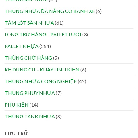
THÙNG NHỰA ĐA NĂNG CÓ BÁNH XE
(6)
TẤM LÓT SÀN NHỰA
(61)
LỒNG TRỮ HÀNG – PALLET LƯỚI
(3)
PALLET NHỰA
(254)
THÙNG CHỞ HÀNG
(5)
KỆ DỤNG CỤ – KHAY LINH KIỆN
(6)
THÙNG NHỰA CÔNG NGHIỆP
(42)
THÙNG PHUY NHỰA
(7)
PHỤ KIỆN
(14)
THÙNG TANK NHỰA
(8)
LƯU TRỮ