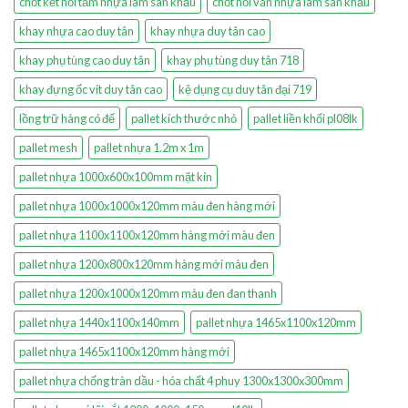
chốt kết nối tấm nhựa làm sân khấu
chốt nối ván nhựa làm sân khấu
khay nhựa cao duy tân
khay nhựa duy tân cao
khay phụ tùng cao duy tân
khay phụ tùng duy tân 718
khay đựng ốc vít duy tân cao
kệ dụng cụ duy tân đại 719
lồng trữ hàng có đế
pallet kích thước nhỏ
pallet liền khối pl08lk
pallet mesh
pallet nhựa 1.2m x 1m
pallet nhựa 1000x600x100mm mặt kín
pallet nhựa 1000x1000x120mm màu đen hàng mới
pallet nhựa 1100x1100x120mm hàng mới màu đen
pallet nhựa 1200x800x120mm hàng mới màu đen
pallet nhựa 1200x1000x120mm màu đen đan thanh
pallet nhựa 1440x1100x140mm
pallet nhựa 1465x1100x120mm
pallet nhựa 1465x1100x120mm hàng mới
pallet nhựa chống tràn dầu - hóa chất 4 phuy 1300x1300x300mm