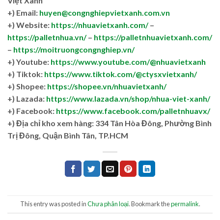
Việt Xanh
+) Email:
huyen@congnghiepvietxanh.com.vn
+) Website:
https://nhuavietxanh.com/
–
https://palletnhua.vn/
–
https://palletnhuavietxanh.com/
–
https://moitruongcongnghiep.vn/
+) Youtube:
https://www.youtube.com/@nhuavietxanh
+) Tiktok:
https://www.tiktok.com/@ctysxvietxanh/
+) Shopee:
https://shopee.vn/nhuavietxanh/
+) Lazada:
https://www.lazada.vn/shop/nhua-viet-xanh/
+) Facebook:
https://www.facebook.com/palletnhuavx/
+)
Địa chỉ kho xem hàng: 334 Tân Hòa Đông, Phường Bình
Trị Đông, Quận Bình Tân, TP.HCM
This entry was posted in
Chưa phân loại
. Bookmark the
permalink
.