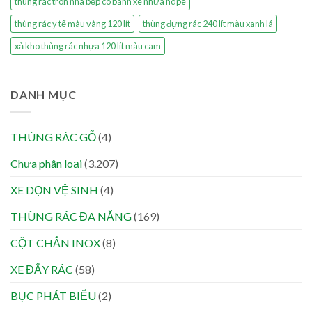
thùng rác tròn nhà bếp có bánh xe nhựa hdpe
thùng rác y tế màu vàng 120 lít
thùng đựng rác 240 lít màu xanh lá
xả kho thùng rác nhựa 120 lít màu cam
DANH MỤC
THÙNG RÁC GỖ
(4)
Chưa phân loại
(3.207)
XE DỌN VỆ SINH
(4)
THÙNG RÁC ĐA NĂNG
(169)
CỘT CHẮN INOX
(8)
XE ĐẨY RÁC
(58)
BỤC PHÁT BIỂU
(2)