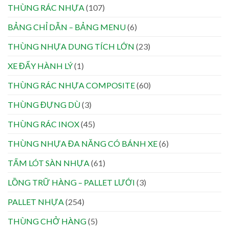
THÙNG RÁC NHỰA
(107)
BẢNG CHỈ DẪN – BẢNG MENU
(6)
THÙNG NHỰA DUNG TÍCH LỚN
(23)
XE ĐẨY HÀNH LÝ
(1)
THÙNG RÁC NHỰA COMPOSITE
(60)
THÙNG ĐỰNG DÙ
(3)
THÙNG RÁC INOX
(45)
THÙNG NHỰA ĐA NĂNG CÓ BÁNH XE
(6)
TẤM LÓT SÀN NHỰA
(61)
LỒNG TRỮ HÀNG – PALLET LƯỚI
(3)
PALLET NHỰA
(254)
THÙNG CHỞ HÀNG
(5)