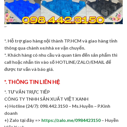
“`
*. Hỗ trợ giao hàng nội thành TP.HCM và giao hàng tỉnh
thông qua chành xe/nhà xe vận chuyển.
*. Khách hàng có nhu cầu và quan tâm đến sản phẩm thì
call hoặc nhắn tin vào số HOTLINE/ZALO/EMAIL để
được tư vấn và báo giá.
*. THÔNG TIN LIÊN HỆ
*. TƯ VẤN TRỰC TIẾP
CÔNG TY TNHH SẢN XUẤT VIỆT XANH
+)
Hotline (24/7): 098.442.3150 – Ms.Huyền – P.Kinh
doanh
+)
Zalo tại đây =>
https://zalo.me/0984423150
– Huyền