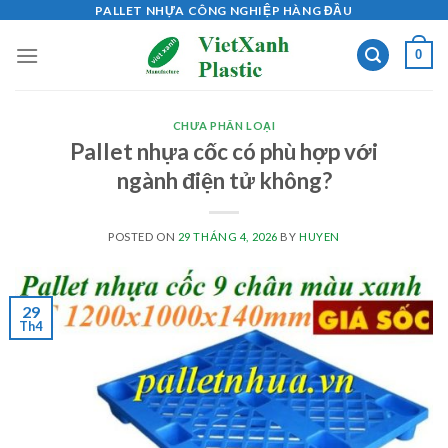
Skip
PALLET NHỰA CÔNG NGHIỆP HÀNG ĐẦU
to
0
content
CHƯA PHÂN LOẠI
Pallet nhựa cốc có phù hợp với
ngành điện tử không?
POSTED ON
29 THÁNG 4, 2026
BY
HUYEN
29
Th4