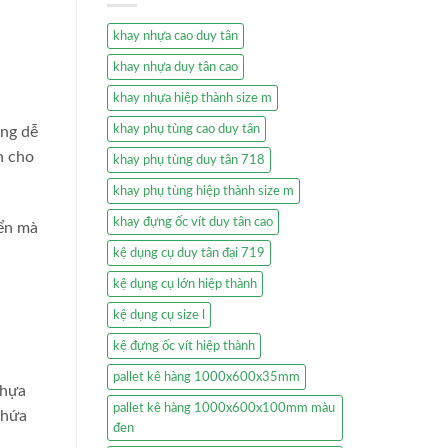
khay nhựa cao duy tân
khay nhựa duy tân cao
khay nhựa hiệp thành size m
khay phụ tùng cao duy tân
ông dễ
h cho
khay phụ tùng duy tân 718
khay phụ tùng hiệp thành size m
khay đựng ốc vít duy tân cao
yển mà
kệ dụng cụ duy tân đại 719
kệ dụng cụ lớn hiệp thành
kệ dụng cụ size l
kệ đựng ốc vít hiệp thành
pallet kê hàng 1000x600x35mm
nhựa
pallet kê hàng 1000x600x100mm màu
chứa
đen