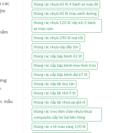
p các
thùng rác nhựa 60 lít 4 bánh xe màu đỏ
iệm
thùng rác nhựa 60 lít màu xanh dương
thùng rác nhựa 120 lít nắp kín 2 bánh
xe màu cam
phẩm
thùng rác nhựa 240 lít loại tốt
thùng rác nhựa nắp đẩy lớn
thùng rác nắp bập bênh 42 lít
thùng rác nắp bập bênh inox hình tròn
thùng rác nắp bập bênh đại 67 lít
ượng
thùng rác nắp lật duy tân
.
thùng rác nắp lật nhỏ 9 lít
các mẫu
thùng rác nắp lật nhựa pp giá rẻ
thùng rác treo đơn chân nhựa nhựa
composite nắp hở hai bên hông
thùng rác y tế màu vàng 120 lít