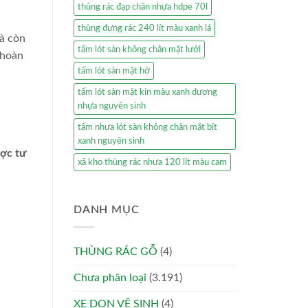
thùng rác đạp chân nhựa hdpe 70l
thùng đựng rác 240 lít màu xanh lá
mà còn
tấm lót sàn không chân mặt lưới
 hoàn
tấm lót sàn mặt hở
tấm lót sàn mặt kín màu xanh dương
nhựa nguyên sinh
tấm nhựa lót sàn không chân mặt bít
xanh nguyên sinh
ược tư
xả kho thùng rác nhựa 120 lít màu cam
DANH MỤC
THÙNG RÁC GỖ
(4)
Chưa phân loại
(3.191)
XE DỌN VỆ SINH
(4)