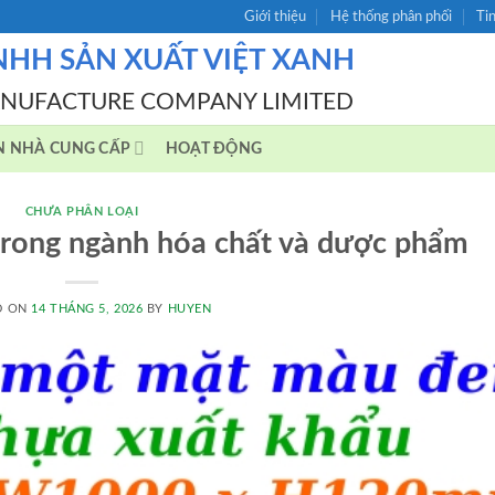
Giới thiệu
Hệ thống phân phối
Ti
NHH SẢN XUẤT VIỆT XANH
ANUFACTURE COMPANY LIMITED
N NHÀ CUNG CẤP
HOẠT ĐỘNG
CHƯA PHÂN LOẠI
trong ngành hóa chất và dược phẩm
D ON
14 THÁNG 5, 2026
BY
HUYEN