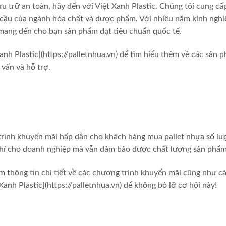
u trữ an toàn, hãy đến với Việt Xanh Plastic. Chúng tôi cung cấ
u cầu của ngành hóa chất và dược phẩm. Với nhiều năm kinh ngh
t mang đến cho bạn sản phẩm đạt tiêu chuẩn quốc tế.
anh Plastic](https://palletnhua.vn) để tìm hiểu thêm về các sản 
 vấn và hỗ trợ.
 trình khuyến mãi hấp dẫn cho khách hàng mua pallet nhựa số l
i phí cho doanh nghiệp mà vẫn đảm bảo được chất lượng sản phẩm
hêm thông tin chi tiết về các chương trình khuyến mãi cũng như 
Xanh Plastic](https://palletnhua.vn) để không bỏ lỡ cơ hội này!