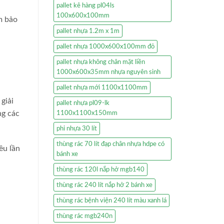
pallet kê hàng pl04ls
100x600x100mm
m bảo
pallet nhựa 1.2m x 1m
pallet nhựa 1000x600x100mm đỏ
pallet nhựa không chân mặt liền
1000x600x35mm nhựa nguyên sinh
pallet nhựa mới 1100x1100mm
giải
pallet nhựa pl09-lk
ng các
1100x1100x150mm
phi nhựa 30 lít
thùng rác 70 lít đạp chân nhựa hdpe có
ều lần
bánh xe
thùng rác 120l nắp hở mgb140
thùng rác 240 lít nắp hở 2 bánh xe
thùng rác bệnh viện 240 lít màu xanh lá
thùng rác mgb240n