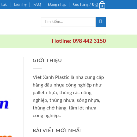
n tức
Liên hệ
FAQ
Đăng nhập
Giỏ hàng /
0
₫
0
Tìm
kiếm:
Hotline: 098 442 3150
GIỚI THIỆU
Viet Xanh Plastic là nhà cung cấp
hàng đầu nhựa công nghiệp như
pallet nhựa, thùng rác công
nghiệp, thùng nhựa, sóng nhựa,
thùng chở hàng, tấm lót nhựa
công nghiệp..
BÀI VIẾT MỚI NHẤT