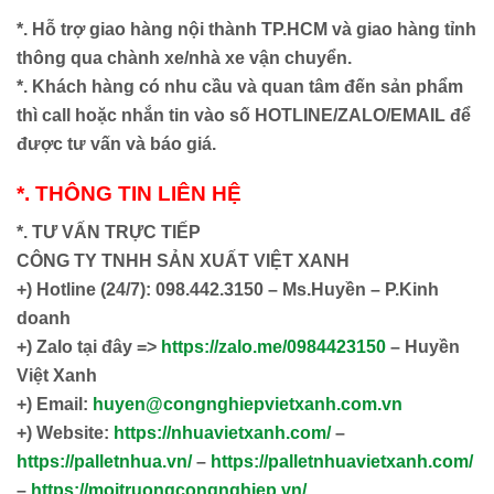
*. Hỗ trợ giao hàng nội thành TP.HCM và giao hàng tỉnh
thông qua chành xe/nhà xe vận chuyển.
*. Khách hàng có nhu cầu và quan tâm đến sản phẩm
thì call hoặc nhắn tin vào số HOTLINE/ZALO/EMAIL để
được tư vấn và báo giá.
*. THÔNG TIN LIÊN HỆ
*. TƯ VẤN TRỰC TIẾP
CÔNG TY TNHH SẢN XUẤT VIỆT XANH
+)
Hotline (24/7): 098.442.3150 – Ms.Huyền – P.Kinh
doanh
+)
Zalo tại đây =>
https://zalo.me/0984423150
– Huyền
Việt Xanh
+) Email:
huyen@congnghiepvietxanh.com.vn
+) Website:
https://nhuavietxanh.com/
–
https://palletnhua.vn/
–
https://palletnhuavietxanh.com/
–
https://moitruongcongnghiep.vn/