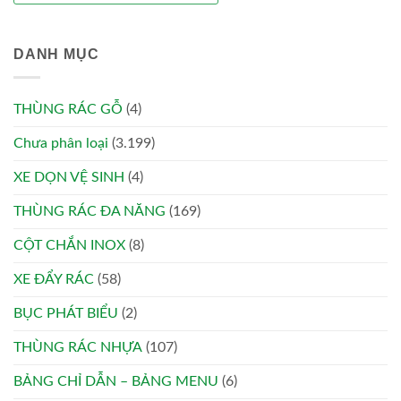
DANH MỤC
THÙNG RÁC GỖ
(4)
Chưa phân loại
(3.199)
XE DỌN VỆ SINH
(4)
THÙNG RÁC ĐA NĂNG
(169)
CỘT CHẮN INOX
(8)
XE ĐẨY RÁC
(58)
BỤC PHÁT BIỂU
(2)
THÙNG RÁC NHỰA
(107)
BẢNG CHỈ DẪN – BẢNG MENU
(6)