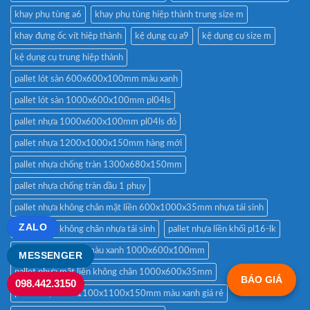
khay phụ tùng a6
khay phụ tùng hiệp thành trung size m
khay đựng ốc vít hiệp thành
kệ dụng cụ a9
kệ dụng cụ size m
kệ dụng cụ trung hiệp thành
pallet lót sàn 600x600x100mm màu xanh
pallet lót sàn 1000x600x100mm pl04ls
pallet nhựa 1000x600x100mm pl04ls đỏ
pallet nhựa 1200x1000x150mm hàng mới
pallet nhựa chống tràn 1300x680x150mm
pallet nhựa chống tràn dầu 1 phuy
pallet nhựa không chân mặt liền 600x1000x35mm nhựa tái sinh
ZALO
pallet nhựa không chân nhựa tái sinh
pallet nhựa liền khối pl16-lk
pallet nhựa lót sàn màu xanh 1000x600x100mm
MESSENGER
pallet nhựa mặt liền không chân 1000x600x35mm
BÁO GIÁ
098.442.3150
pallet nhựa mới 1100x1100x150mm màu xanh giá rẻ