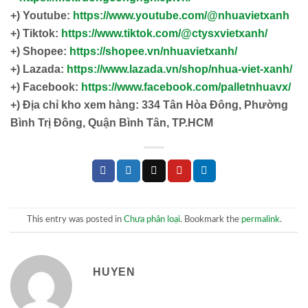
+) Youtube:
https://www.youtube.com/@nhuavietxanh
+) Tiktok:
https://www.tiktok.com/@ctysxvietxanh/
+) Shopee:
https://shopee.vn/nhuavietxanh/
+) Lazada:
https://www.lazada.vn/shop/nhua-viet-xanh/
+) Facebook:
https://www.facebook.com/palletnhuavx/
+)
Địa chỉ kho xem hàng: 334 Tân Hòa Đông, Phường
Bình Trị Đông, Quận Bình Tân, TP.HCM
This entry was posted in
Chưa phân loại
. Bookmark the
permalink
.
HUYEN