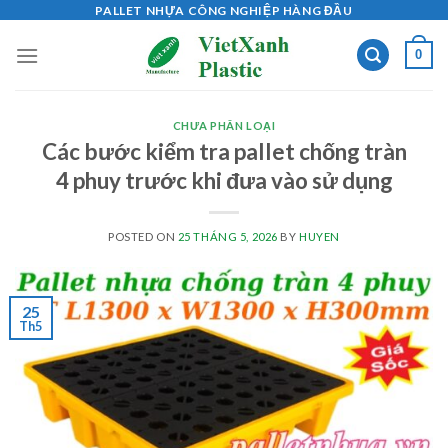
Skip
PALLET NHỰA CÔNG NGHIỆP HÀNG ĐẦU
to
0
content
CHƯA PHÂN LOẠI
Các bước kiểm tra pallet chống tràn
4 phuy trước khi đưa vào sử dụng
POSTED ON
25 THÁNG 5, 2026
BY
HUYEN
25
Th5