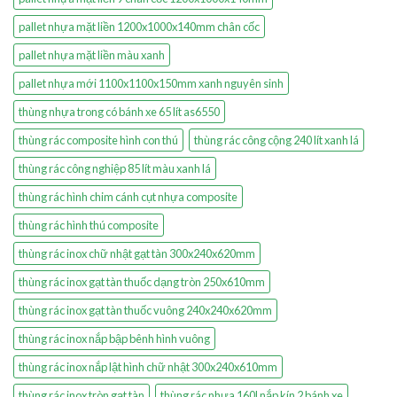
pallet nhựa mặt liền 1200x1000x140mm chân cốc
pallet nhựa mặt liền màu xanh
pallet nhựa mới 1100x1100x150mm xanh nguyên sinh
thùng nhựa trong có bánh xe 65 lít as6550
thùng rác composite hình con thú
thùng rác công cộng 240 lít xanh lá
thùng rác công nghiệp 85 lít màu xanh lá
thùng rác hình chim cánh cụt nhựa composite
thùng rác hình thú composite
thùng rác inox chữ nhật gạt tàn 300x240x620mm
thùng rác inox gạt tàn thuốc dạng tròn 250x610mm
thùng rác inox gạt tàn thuốc vuông 240x240x620mm
thùng rác inox nắp bập bênh hình vuông
thùng rác inox nắp lật hình chữ nhật 300x240x610mm
thùng rác inox tròn gạt tàn
thùng rác nhựa 160l nắp kín 2 bánh xe