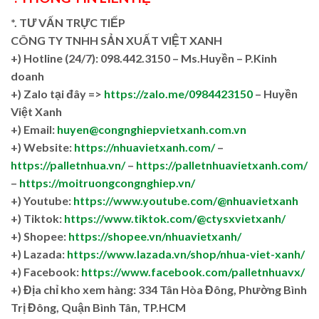
*. TƯ VẤN TRỰC TIẾP
CÔNG TY TNHH SẢN XUẤT VIỆT XANH
+)
Hotline (24/7): 098.442.3150 – Ms.Huyền – P.Kinh
doanh
+)
Zalo tại đây =>
https://zalo.me/0984423150
– Huyền
Việt Xanh
+) Email:
huyen@congnghiepvietxanh.com.vn
+) Website:
https://nhuavietxanh.com/
–
https://palletnhua.vn/
–
https://palletnhuavietxanh.com/
–
https://moitruongcongnghiep.vn/
+) Youtube:
https://www.youtube.com/@nhuavietxanh
+) Tiktok:
https://www.tiktok.com/@ctysxvietxanh/
+) Shopee:
https://shopee.vn/nhuavietxanh/
+) Lazada:
https://www.lazada.vn/shop/nhua-viet-xanh/
+) Facebook:
https://www.facebook.com/palletnhuavx/
+)
Địa chỉ kho xem hàng: 334 Tân Hòa Đông, Phường Bình
Trị Đông, Quận Bình Tân, TP.HCM