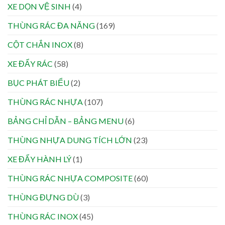
XE DỌN VỆ SINH
(4)
THÙNG RÁC ĐA NĂNG
(169)
CỘT CHẮN INOX
(8)
XE ĐẨY RÁC
(58)
BỤC PHÁT BIỂU
(2)
THÙNG RÁC NHỰA
(107)
BẢNG CHỈ DẪN – BẢNG MENU
(6)
THÙNG NHỰA DUNG TÍCH LỚN
(23)
XE ĐẨY HÀNH LÝ
(1)
THÙNG RÁC NHỰA COMPOSITE
(60)
THÙNG ĐỰNG DÙ
(3)
THÙNG RÁC INOX
(45)