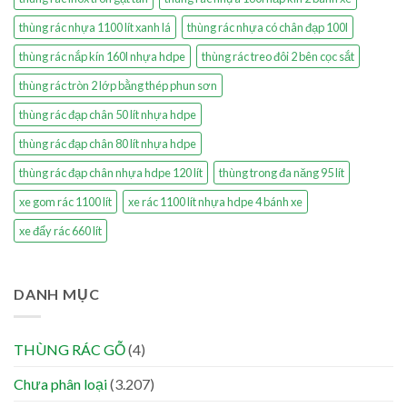
thùng rác nhựa 1100 lít xanh lá
thùng rác nhựa có chân đạp 100l
thùng rác nắp kín 160l nhựa hdpe
thùng rác treo đôi 2 bên cọc sắt
thùng rác tròn 2 lớp bằng thép phun sơn
thùng rác đạp chân 50 lít nhựa hdpe
thùng rác đạp chân 80 lít nhựa hdpe
thùng rác đạp chân nhựa hdpe 120 lít
thùng trong đa năng 95 lít
xe gom rác 1100 lít
xe rác 1100 lít nhựa hdpe 4 bánh xe
xe đẩy rác 660 lít
DANH MỤC
THÙNG RÁC GỖ
(4)
Chưa phân loại
(3.207)