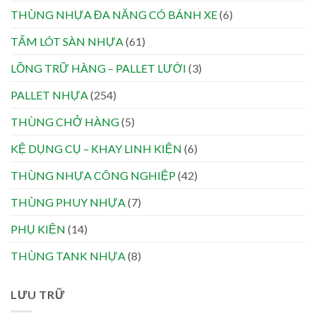
THÙNG NHỰA ĐA NĂNG CÓ BÁNH XE
(6)
TẤM LÓT SÀN NHỰA
(61)
LỒNG TRỮ HÀNG – PALLET LƯỚI
(3)
PALLET NHỰA
(254)
THÙNG CHỞ HÀNG
(5)
KỆ DỤNG CỤ – KHAY LINH KIỆN
(6)
THÙNG NHỰA CÔNG NGHIỆP
(42)
THÙNG PHUY NHỰA
(7)
PHỤ KIỆN
(14)
THÙNG TANK NHỰA
(8)
LƯU TRỮ